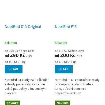
NutriBird G14 Original
NutriBird F16
Skladem
Skladem
od 258,93 Kč bez DPH
od 178,57 Kč bez DPH
290 Kč
200 Kč
od
od
/ ks
/ ks
Měrná
Měrná
od 154 Kč / 1 kg
od 170 Kč / 1 kg
cena:
cena:
DETAIL
DETAIL
NutriBird G14 Original - základní
NutriBird F16 - celoroční extrudy
extrudy pro korely a středně
pro sojkovité, drozdovité a
velké papoušky s tuzemským
lorie, střední ovocno a
ovocem
hmyzožravé druhy
Novinka
Novinka