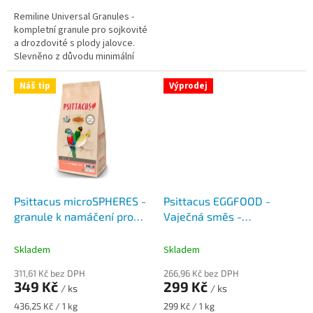
Remiline Universal Granules -
kompletní granule pro sojkovité
a drozdovité s plody jalovce.
Slevněno z důvodu minimální
trvanlivosti (best before)
produktu do 28. 3. 2026....
Náš tip
Výprodej
Psittacus microSPHERES -
Psittacus EGGFOOD -
granule k namáčení pro
Vaječná směs -
malé a střední papoušky
VÝPRODEJ-minimální
trvanlivost do 2026/03
Skladem
Skladem
311,61 Kč bez DPH
266,96 Kč bez DPH
349 Kč
299 Kč
/ ks
/ ks
Měrná
Měrná
436,25 Kč / 1 kg
299 Kč / 1 kg