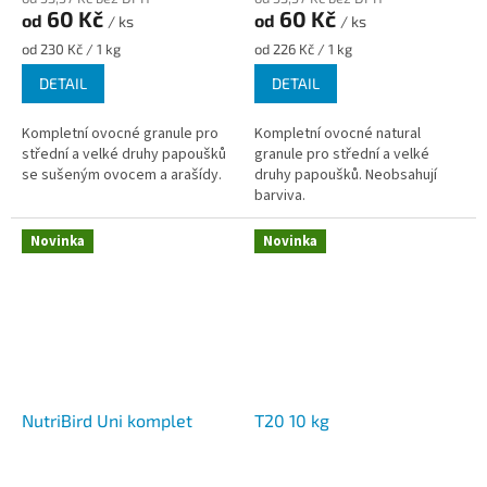
60 Kč
60 Kč
od
od
/ ks
/ ks
Měrná
Měrná
od 230 Kč / 1 kg
od 226 Kč / 1 kg
cena:
cena:
DETAIL
DETAIL
Kompletní ovocné granule pro
Kompletní ovocné natural
střední a velké druhy papoušků
granule pro střední a velké
se sušeným ovocem a arašídy.
druhy papoušků. Neobsahují
barviva.
Novinka
Novinka
NutriBird Uni komplet
T20 10 kg