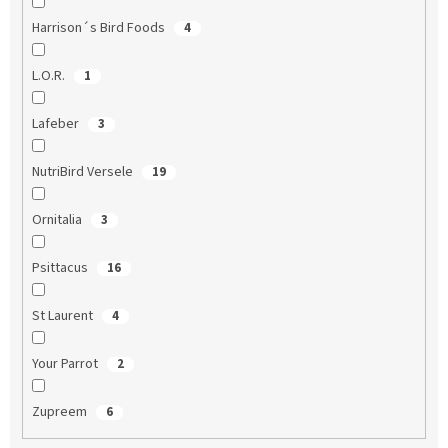
Harrison´s Bird Foods
4
L.O.R.
1
Lafeber
3
NutriBird Versele
19
Ornitalia
3
Psittacus
16
St Laurent
4
Your Parrot
2
Zupreem
6