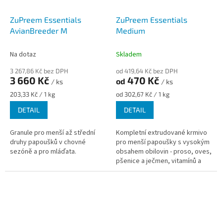
ZuPreem Essentials
ZuPreem Essentials
AvianBreeder M
Medium
Na dotaz
Skladem
3 267,86 Kč bez DPH
od 419,64 Kč bez DPH
3 660 Kč
470 Kč
od
/ ks
/ ks
Měrná
Měrná
203,33 Kč / 1 kg
od 302,67 Kč / 1 kg
cena:
cena:
DETAIL
DETAIL
Granule pro menší až střední
Kompletní extrudované krmivo
druhy papoušků v chovné
pro menší papoušky s vysokým
sezóně a pro mláďata.
obsahem obilovin - proso, oves,
pšenice a ječmen, vitamínů a
minerálů.