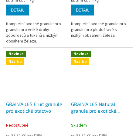
Měrná
Měrná
od 249 Kč / 1 kg
od 249 Kč / 1 kg
cena:
cena:
DETAIL
DETAIL
Kompletní ovocné granule pro
Kompletní ovocné granule pro
granule pro velké druhy
granule pro plodožravé s
zoborožců a tukanů s nízkým
nízkým obsahem železa.
obsahem železa.
Novinka
Novinka
Náš tip
Náš tip
GRAIN’AILES Fruit granule
GRAIN’AILES Natural
pro exotické ptactvo
granule pro exotické
ptactvo
Nedostupné
Skladem
od 53,57 Kč bez DPH
od 53,57 Kč bez DPH