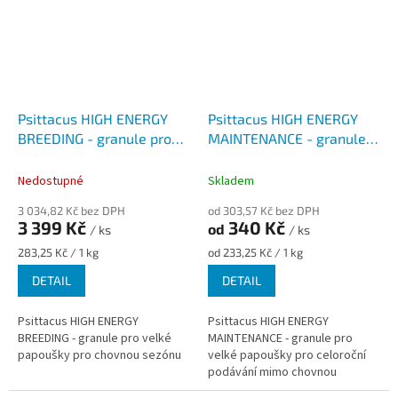
Psittacus HIGH ENERGY
Psittacus HIGH ENERGY
BREEDING - granule pro
MAINTENANCE - granule
velké papoušky pro
pro velké papoušky pro
chovnou sezónu
celoroční podávání
Nedostupné
Skladem
3 034,82 Kč bez DPH
od 303,57 Kč bez DPH
3 399 Kč
340 Kč
od
/ ks
/ ks
Měrná
Měrná
283,25 Kč / 1 kg
od 233,25 Kč / 1 kg
cena:
cena:
DETAIL
DETAIL
Psittacus HIGH ENERGY
Psittacus HIGH ENERGY
BREEDING - granule pro velké
MAINTENANCE - granule pro
papoušky pro chovnou sezónu
velké papoušky pro celoroční
podávání mimo chovnou
sezónu.