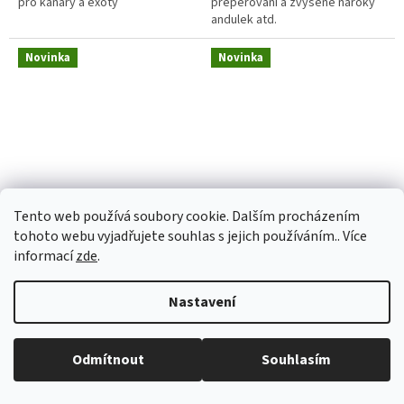
pro kanáry a exoty
přepeřování a zvýšené nároky
andulek atd.
Novinka
Novinka
NutriBird B14
NutriBird T16
Tento web používá soubory cookie. Dalším procházením
tohoto webu vyjadřujete souhlas s jejich používáním.. Více
informací
zde
.
Skladem
Skladem
od 142,86 Kč bez DPH
od 178,57 Kč bez DPH
Nastavení
160 Kč
200 Kč
od
od
/ ks
/ ks
Měrná
Měrná
od 123,33 Kč / 1 kg
od 170 Kč / 1 kg
cena:
cena:
Odmítnout
Souhlasím
DETAIL
DETAIL