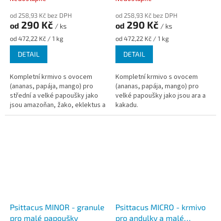
od 258,93 Kč bez DPH
od 258,93 Kč bez DPH
290 Kč
290 Kč
od
od
/ ks
/ ks
Měrná
Měrná
od 472,22 Kč / 1 kg
od 472,22 Kč / 1 kg
cena:
cena:
DETAIL
DETAIL
Kompletní krmivo s ovocem
Kompletní krmivo s ovocem
(ananas, papája, mango) pro
(ananas, papája, mango) pro
střední a velké papoušky jako
velké papoušky jako jsou ara a
jsou amazoňan, žako, eklektus a
kakadu.
podobné druhy.
Psittacus MINOR - granule
Psittacus MICRO - krmivo
pro malé papoušky
pro andulky a malé