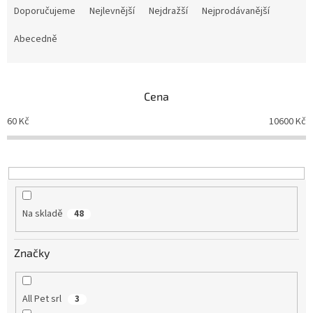
a
Doporučujeme
Nejlevnější
Nejdražší
Nejprodávanější
z
e
Abecedně
n
í
p
Cena
r
o
60
Kč
10600
Kč
d
u
k
t
ů
Na skladě
48
Značky
All Pet srl
3