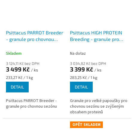
Psittacus PARROT Breeder
Psittacus HIGH PROTEIN
- granule pro chovnou
Breeding - granule pro
sezónu
velké papoušky pro
chovnou sezónu
Skladem
Na dotaz
3 124,11 Kč bez DPH
3 034,82 Kč bez DPH
3 499 Kč
3 399 Kč
/ ks
/ ks
Měrná
Měrná
233,27 Kč / 1 kg
283,25 Kč / 1 kg
cena:
cena:
DETAIL
DETAIL
Psittacus PARROT Breeder -
Granule pro velké papoušky pro
granule pro chovnou sezónu
chovnou sezónu se zvýšeným
obsahem proteinů
OPĚT SKLADEM