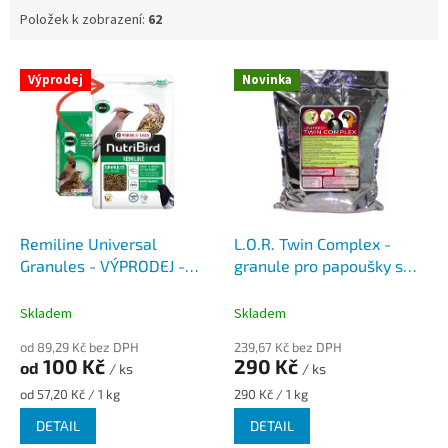
Položek k zobrazení:
62
V
Výprodej
Novinka
ý
p
i
s
p
r
o
d
Remiline Universal
L.O.R. Twin Complex -
u
Granules - VÝPRODEJ -
granule pro papoušky s
k
minimální trvanlivost
pomerančovou příchutí
t
28.3.2026
Skladem
Skladem
ů
od 89,29 Kč bez DPH
239,67 Kč bez DPH
100 Kč
290 Kč
od
/ ks
/ ks
Měrná
Měrná
od 57,20 Kč / 1 kg
290 Kč / 1 kg
cena:
cena:
DETAIL
DETAIL