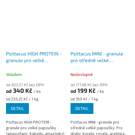
Psittacus HIGH PROTEIN -
Psittacus MINI - granule
granule pro velké
pro středně velké
papoušky pro celoroční
papoušky
podávání
Skladem
Nedostupné
od 303,57 Kč bez DPH
od 177,68 Kč bez DPH
340 Kč
199 Kč
od
od
/ ks
/ ks
Měrná
Měrná
od 233,25 Kč / 1 kg
od 350 Kč / 1 kg
cena:
cena:
DETAIL
DETAIL
Psittacus HIGH PROTEIN -
Psittacus MINI - granule pro
granule pro velké papoušky
středně velké papoušky. Pro
(amazoňany, kakadu, amazónky)
druhy: korela, rosela, aratinga,