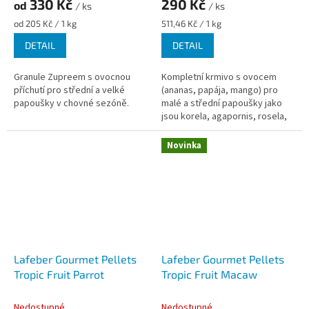
330 Kč
290 Kč
od
/ ks
/ ks
Měrná
Měrná
od 205 Kč / 1 kg
511,46 Kč / 1 kg
cena:
cena:
DETAIL
DETAIL
Granule Zupreem s ovocnou
Kompletní krmivo s ovocem
příchutí pro střední a velké
(ananas, papája, mango) pro
papoušky v chovné sezóně.
malé a střední papoušky jako
jsou korela, agapornis, rosela,
mníšek a podobné druhy.
Novinka
Lafeber Gourmet Pellets
Lafeber Gourmet Pellets
Tropic Fruit Parrot
Tropic Fruit Macaw
Nedostupné
Nedostupné