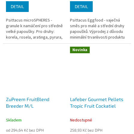
cena:
cena:
DETAIL
DETAIL
Psittacus microSPHERES -
Psittacus Eggfood - vaječná
granule k namáčení pro středně
směs pro malé a střední druhy
velké papoušky. Pro druhy:
papoušků. Výprodej z důvodu
korela, rosela, aratinga, pyrura,
minimální trvanlivosti produktu
kakadu růžový, kakariki,
(best before) 2026/03. Produkt
papoušek patagonský, mníšek
je v originálním balení....
Novinka
šedý.
ZuPreem FruitBlend
Lafeber Gourmet Pellets
Breeder M/L
Tropic Fruit Cockatiel
Skladem
Nedostupné
od 294,64 Kč bez DPH
258,93 Kč bez DPH