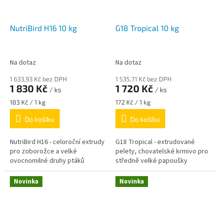
NutriBird H16 10 kg
G18 Tropical 10 kg
Na dotaz
Na dotaz
1 633,93 Kč bez DPH
1 535,71 Kč bez DPH
1 830 Kč
1 720 Kč
/ ks
/ ks
Měrná
Měrná
183 Kč / 1 kg
172 Kč / 1 kg
cena:
cena:
Do košíku
Do košíku
NutriBird H16 - celoroční extrudy
G18 Tropical - extrudované
pro zoborožce a velké
pelety, chovatelské krmivo pro
ovocnomilné druhy ptáků
středně velké papoušky
Novinka
Novinka