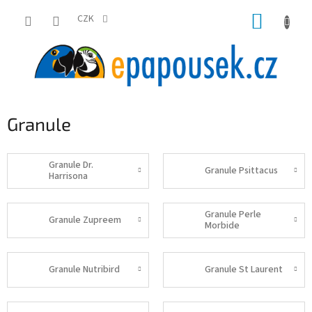
Přejít
NÁKUP
na
CZK
obsah
KOŠÍK
Granule
Granule Dr.
Granule Psittacus
Harrisona
Granule Perle
Granule Zupreem
Morbide
Granule Nutribird
Granule St Laurent