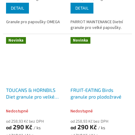
cena:
cena:
DETAIL
DETAIL
Granule pro papoušky OMEGA
PARROT MAINTENANCE Dietní
granule pro velké papoušky.
Novinka
Novinka
TOUCANS & HORNBILS
FRUIT-EATING Birds
Diet granule pro velké
granule pro plodožravé
tukany a zoborožce
Nedostupné
Nedostupné
od 258,93 Kč bez DPH
od 258,93 Kč bez DPH
290 Kč
290 Kč
od
od
/ ks
/ ks