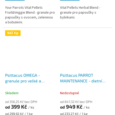
Your Parrots Vital Pellets
Vital Pellets Herbal Blend -
Fruit&Veggie Blend - granule pro
granule pro papoušky s
papoušky s ovocem, zeleninou
bylinkami.
a bobulemi.
Náš tip
Psittacus OMEGA -
Psittacus PARROT
granule pro velké a
MAINTENANCE - dietní
střední papoušky
granule pro velké
papoušky
Skladem
Nedostupné
od 356,25 Kč bez DPH
od 847,32 Kč bez DPH
399 Kč
949 Kč
od
od
/ ks
/ ks
Měrná
Měrná
od 299,92 Kč / 1 kg
od 233,27 Kč / 1 kg