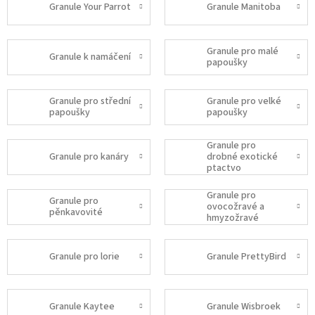
Granule Your Parrot
Granule Manitoba
Granule pro malé
Granule k namáčení
papoušky
Granule pro střední
Granule pro velké
papoušky
papoušky
Granule pro
Granule pro kanáry
drobné exotické
ptactvo
Granule pro
Granule pro
ovocožravé a
pěnkavovité
hmyzožravé
Granule pro lorie
Granule PrettyBird
Granule Kaytee
Granule Wisbroek