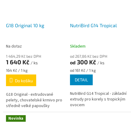
G18 Original 10 kg
NutriBird G14 Tropical
Na dotaz
Skladem
1 464,29 Kč bez DPH
od 267,86 Kč bez DPH
1 640 Kč
300 Kč
od
/ ks
/ ks
Měrná
Měrná
164 Kč / 1 kg
od 161 Kč / 1 kg
cena:
cena:
DETAIL
Do košíku
NutriBird G14 Tropical - základní
G18 Original - extrudované
extrudy pro korely s tropickým
pelety, chovatelské krmivo pro
ovocem
středně velké papoušky
Novinka