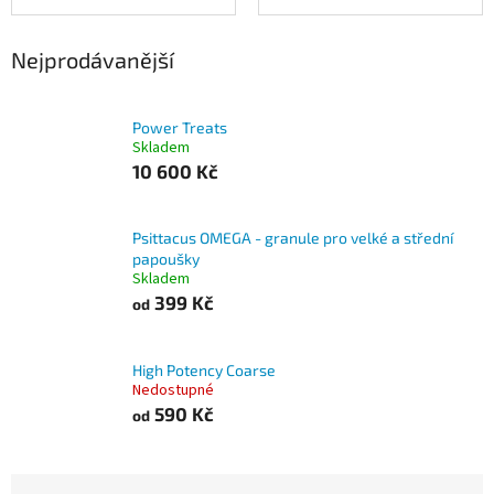
Nejprodávanější
Power Treats
Skladem
10 600 Kč
Psittacus OMEGA - granule pro velké a střední
papoušky
Skladem
399 Kč
od
High Potency Coarse
Nedostupné
590 Kč
od
Ř