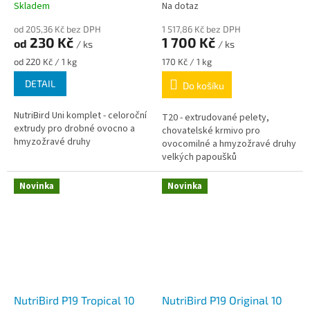
Skladem
Na dotaz
od 205,36 Kč bez DPH
1 517,86 Kč bez DPH
230 Kč
1 700 Kč
od
/ ks
/ ks
Měrná
Měrná
od 220 Kč / 1 kg
170 Kč / 1 kg
cena:
cena:
DETAIL
Do košíku
NutriBird Uni komplet - celoroční
T20 - extrudované pelety,
extrudy pro drobné ovocno a
chovatelské krmivo pro
hmyzožravé druhy
ovocomilné a hmyzožravé druhy
velkých papoušků
Novinka
Novinka
NutriBird P19 Tropical 10
NutriBird P19 Original 10