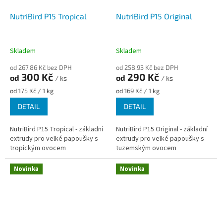
NutriBird P15 Tropical
NutriBird P15 Original
Skladem
Skladem
od 267,86 Kč bez DPH
od 258,93 Kč bez DPH
300 Kč
290 Kč
od
od
/ ks
/ ks
Měrná
Měrná
od 175 Kč / 1 kg
od 169 Kč / 1 kg
cena:
cena:
DETAIL
DETAIL
NutriBird P15 Tropical - základní
NutriBird P15 Original - základní
extrudy pro velké papoušky s
extrudy pro velké papoušky s
tropickým ovocem
tuzemským ovocem
Novinka
Novinka