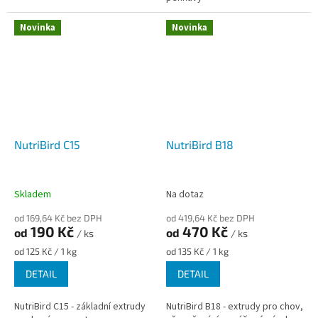
Novinka
Novinka
NutriBird C15
NutriBird B18
Skladem
Na dotaz
od 169,64 Kč bez DPH
od 419,64 Kč bez DPH
190 Kč
470 Kč
od
od
/ ks
/ ks
Měrná
Měrná
od 125 Kč / 1 kg
od 135 Kč / 1 kg
cena:
cena:
DETAIL
DETAIL
NutriBird C15 - základní extrudy
NutriBird B18 - extrudy pro chov,