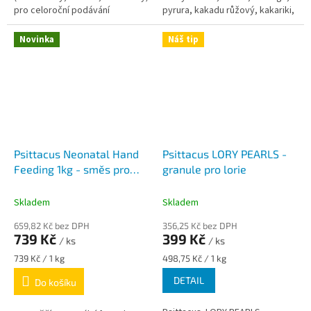
pro celoroční podávání
pyrura, kakadu růžový, kakariki,
papoušek patagonský, mníšek
šedý.
Novinka
Náš tip
Psittacus Neonatal Hand
Psittacus LORY PEARLS -
Feeding 1kg - směs pro
granule pro lorie
ruční odchov od 7. do 28.
dne věku
Skladem
Skladem
659,82 Kč bez DPH
356,25 Kč bez DPH
739 Kč
399 Kč
/ ks
/ ks
Měrná
Měrná
739 Kč / 1 kg
498,75 Kč / 1 kg
cena:
cena:
DETAIL
Do košíku