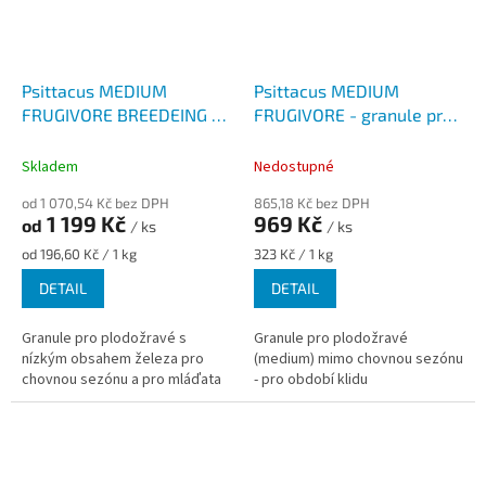
Psittacus MEDIUM
Psittacus MEDIUM
FRUGIVORE BREEDEING -
FRUGIVORE - granule pro
granule pro plodožravé
plodožravé pro celoroční
pro chovnou sezónu
podávání
Skladem
Nedostupné
od 1 070,54 Kč bez DPH
865,18 Kč bez DPH
1 199 Kč
969 Kč
od
/ ks
/ ks
Měrná
Měrná
od 196,60 Kč / 1 kg
323 Kč / 1 kg
cena:
cena:
DETAIL
DETAIL
Granule pro plodožravé s
Granule pro plodožravé
nízkým obsahem železa pro
(medium) mimo chovnou sezónu
chovnou sezónu a pro mláďata
- pro období klidu