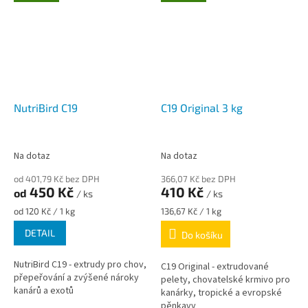
NutriBird C19
C19 Original 3 kg
Na dotaz
Na dotaz
od 401,79 Kč bez DPH
366,07 Kč bez DPH
450 Kč
410 Kč
od
/ ks
/ ks
Měrná
Měrná
od 120 Kč / 1 kg
136,67 Kč / 1 kg
cena:
cena:
DETAIL
Do košíku
NutriBird C19 - extrudy pro chov,
C19 Original - extrudované
přepeřování a zvýšené nároky
pelety, chovatelské krmivo pro
kanárů a exotů
kanárky, tropické a evropské
pěnkavy