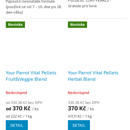
Psittacus LORY PEARLS -
Papouščí neonatální formule
Granule pro lorie
(používá se od 7. - 10. dne po 28.
den věku)
Novinka
Novinka
Your Parrot Vital Pellets
Your Parrot Vital Pellets
Fruit&Veggie Blend
Herbal Blend
Nedostupné
Nedostupné
od 330,36 Kč bez DPH
330,36 Kč bez DPH
370 Kč
370 Kč
od
/ ks
/ ks
Měrná
Měrná
od 222 Kč / 1 kg
411,11 Kč / 1 kg
cena:
cena:
DETAIL
DETAIL