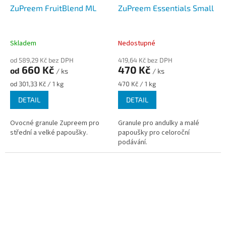
ZuPreem FruitBlend ML
ZuPreem Essentials Small
Skladem
Nedostupné
od 589,29 Kč bez DPH
419,64 Kč bez DPH
660 Kč
470 Kč
od
/ ks
/ ks
Měrná
Měrná
od 301,33 Kč / 1 kg
470 Kč / 1 kg
cena:
cena:
DETAIL
DETAIL
Ovocné granule Zupreem pro
Granule pro andulky a malé
střední a velké papoušky.
papoušky pro celoroční
podávání.