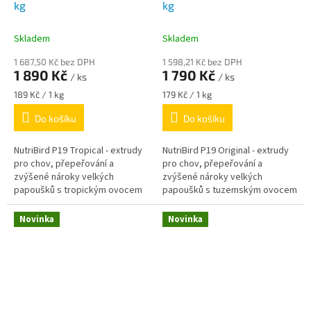
kg
kg
Skladem
Skladem
1 687,50 Kč bez DPH
1 598,21 Kč bez DPH
1 890 Kč
1 790 Kč
/ ks
/ ks
Měrná
Měrná
189 Kč / 1 kg
179 Kč / 1 kg
cena:
cena:
Do košíku
Do košíku
NutriBird P19 Tropical - extrudy
NutriBird P19 Original - extrudy
pro chov, přepeřování a
pro chov, přepeřování a
zvýšené nároky velkých
zvýšené nároky velkých
papoušků s tropickým ovocem
papoušků s tuzemským ovocem
Novinka
Novinka