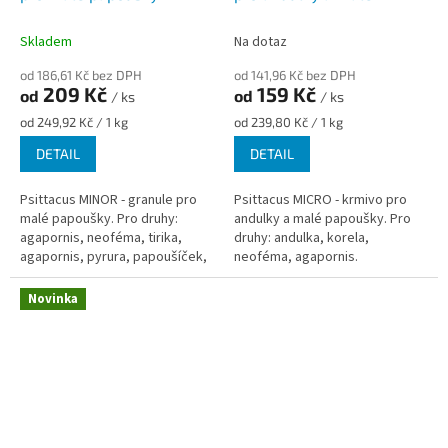
papoušky
Skladem
Na dotaz
od 186,61 Kč bez DPH
od 141,96 Kč bez DPH
209 Kč
159 Kč
od
od
/ ks
/ ks
Měrná
Měrná
od 249,92 Kč / 1 kg
od 239,80 Kč / 1 kg
cena:
cena:
DETAIL
DETAIL
Psittacus MINOR - granule pro
Psittacus MICRO - krmivo pro
malé papoušky. Pro druhy:
andulky a malé papoušky. Pro
agapornis, neoféma, tirika,
druhy: andulka, korela,
agapornis, pyrura, papoušíček,
neoféma, agapornis.
aymara
Novinka