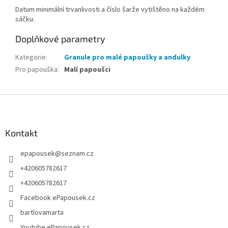
Datum minimální trvanlivosti a číslo šarže vytištěno na každém
sáčku.
Doplňkové parametry
Kategorie
:
Granule pro malé papoušky a andulky
Pro papouška
:
Malí papoušci
Z
á
p
a
Kontakt
t
epapousek
@
seznam.cz
í
+420605782617
+420605782617
Facebook ePapousek.cz
bartlovamarta
Youtube ePapousek.cz