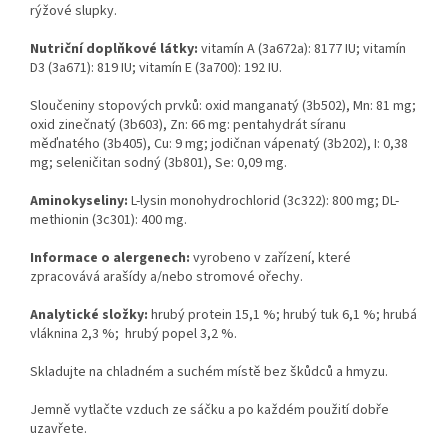
rýžové slupky.
Nutriční doplňkové látky:
vitamín A (3a672a): 8177 IU; vitamín
D3 (3a671): 819 IU; vitamín E (3a700): 192 IU.
Sloučeniny stopových prvků: oxid manganatý (3b502), Mn: 81 mg;
oxid zinečnatý (3b603), Zn: 66 mg: pentahydrát síranu
měďnatého (3b405), Cu: 9 mg; jodičnan vápenatý (3b202), I: 0,38
mg; seleničitan sodný (3b801), Se: 0,09 mg.
Aminokyseliny:
L-lysin monohydrochlorid (3c322): 800 mg; DL-
methionin (3c301): 400 mg.
Informace o alergenech:
vyrobeno v zařízení, které
zpracovává arašídy a/nebo stromové ořechy.
Analytické složky:
hrubý protein 15,1 %; hrubý tuk 6,1 %; hrubá
vláknina 2,3 %; hrubý popel 3,2 %.
Skladujte na chladném a suchém místě bez škůdců a hmyzu.
Jemně vytlačte vzduch ze sáčku a po každém použití dobře
uzavřete.