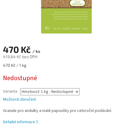
470 Kč
/ ks
419,64 Kč bez DPH
Měrná
470 Kč / 1 kg
cena:
Nedostupné
Varianta
Možnosti doručení
Granule pro andulky a malé papoušky pro celoroční podávání.
Detailní informace