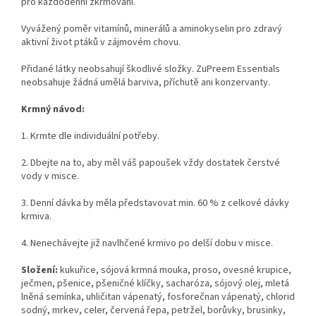
pro každodenní zkrmovaní.
Vyvážený poměr vitamínů, minerálů a aminokyselin pro zdravý
aktivní život ptáků v zájmovém chovu.
Přidané látky neobsahují škodlivé složky. ZuPreem Essentials
neobsahuje žádná umělá barviva, příchutě ani konzervanty.
Krmný návod:
1. Krmte dle individuální potřeby.
2.
Dbejte na to, aby měl váš papoušek vždy dostatek čerstvé
vody v misce.
3. Denní dávka by měla představovat min. 60 % z celkové dávky
krmiva.
4
. Nenechávejte již navlhčené krmivo po delší dobu v misce.
Složení:
kukuřice, sójová krmná mouka, proso, ovesné krupice,
ječmen, pšenice, pšeničné klíčky, sacharóza, sójový olej, mletá
lněná semínka, uhličitan vápenatý, fosforečnan vápenatý, chlorid
sodný, mrkev, celer, červená řepa, petržel, borůvky, brusinky,