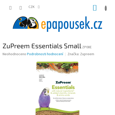
Přejít
NÁKUP
na
CZK
obsah
KOŠÍK
ZuPreem Essentials Small
ZP08E
Průměrné
Neohodnoceno
Podrobnosti hodnocení
Značka:
Zupreem
hodnocení
produktu
je
0,0
z
5
hvězdiček.