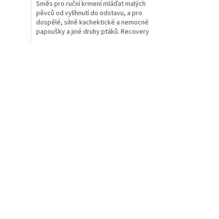
Směs pro ruční krmení mláďat malých
pěvců od vylíhnutí do odstavu, a pro
dospělé, silně kachektické a nemocné
papoušky a jiné druhy ptáků. Recovery
formula je zdroj lehce...