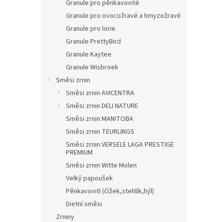
Granule pro pěnkavovité
Granule pro ovocožravé a hmyzožravé
Granule pro lorie
Granule PrettyBird
Granule Kaytee
Granule Wisbroek
Směsi zrnin
Směsi zrnin AVICENTRA
Směsi zrnin DELI NATURE
Směsi zrnin MANITOBA
Směsi zrnin TEURLINGS
Směsi zrnin VERSELE LAGA PRESTIGE
PREMIUM
Směsi zrnin Witte Molen
Velký papoušek
Pěnkavovití (čížek,stehlík,hýl)
Dietní směsi
Zrniny