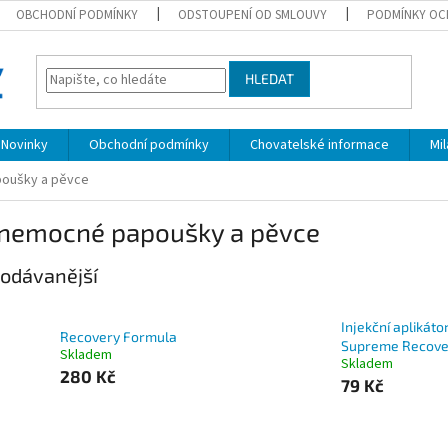
OBCHODNÍ PODMÍNKY
ODSTOUPENÍ OD SMLOUVY
PODMÍNKY OC
HLEDAT
Novinky
Obchodní podmínky
Chovatelské informace
Mi
oušky a pěvce
 nemocné papoušky a pěvce
odávanější
Injekční aplikáto
Recovery Formula
Supreme Recove
Skladem
Skladem
280 Kč
79 Kč