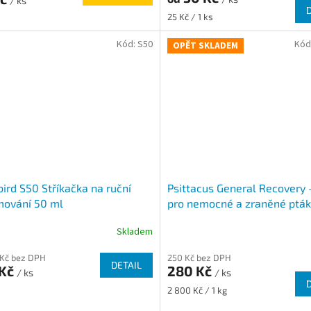
/ ks
Měrná
25 Kč / 1 ks
cena:
Kód:
S50
Kód
OPĚT SKLADEM
bird S50 Stříkačka na ruční
Psittacus General Recovery 
mování 50 ml
pro nemocné a zraněné ptá
Skladem
 Kč bez DPH
250 Kč bez DPH
DETAIL
 Kč
280 Kč
/ ks
/ ks
Měrná
2 800 Kč / 1 kg
cena: