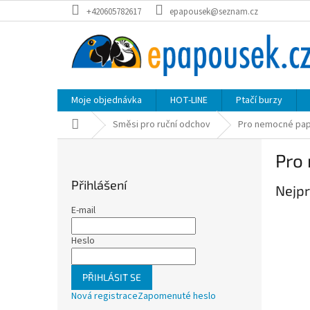
Přejít
+420605782617
epapousek@seznam.cz
na
obsah
Moje objednávka
HOT-LINE
Ptačí burzy
Domů
Směsi pro ruční odchov
Pro nemocné pap
P
Pro
o
s
Přihlášení
Nejpr
t
r
E-mail
a
n
Heslo
n
í
PŘIHLÁSIT SE
p
Nová registrace
Zapomenuté heslo
a