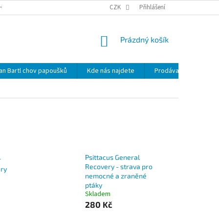
HRANY OSOBNÍCH ÚDAJŮ
NOVINKY
CZK
MAPA SERVERU
Přihlášení
KDE NÁS 
NÁKUPNÍ
Prázdný košík
KOŠÍK
lan Bartl chov papoušků
Kde nás najdete
Prodávané značky
Psittacus General
r
Recovery - strava pro
ry
nemocné a zraněné
ptáky
Skladem
280 Kč