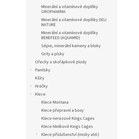
Minerální a vitamínové doplňky
OROPHARMA
Minerální a vitamínové doplňky DELI
NATURE
Minerální a vitamínové doplňky
BENEFEED (AQUAMID)
Sépie, minerální kameny a bloky
Grity a písky
Ořechy a skořápkové plody
Pamlsky
Kšíry
Hračky
Klece
Klece Montana
Klece přepravní a boxy
Klece nerezové Kings Cages
Klece hliníkové Kings Cages
Klece příslušenství (misky atd.)