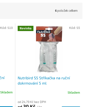
6
položek celkem
Kód:
S10
Kód:
S5
Novinka
ční
Nutribird S5 Stříkačka na ruční
dokrmování 5 ml
Skladem
Skladem
od 24,79 Kč bez DPH
30 Kč
od
/ ks