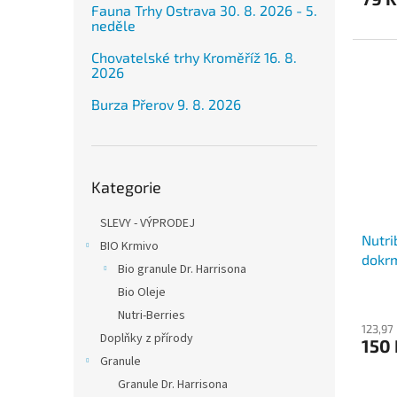
Fauna Trhy Ostrava 30. 8. 2026 - 5.
neděle
Chovatelské trhy Kroměříž 16. 8.
2026
Burza Přerov 9. 8. 2026
Přeskočit
Kategorie
kategorie
SLEVY - VÝPRODEJ
Nutri
BIO Krmivo
dokr
Bio granule Dr. Harrisona
Bio Oleje
Nutri-Berries
123,97
Doplňky z přírody
150
Granule
Granule Dr. Harrisona