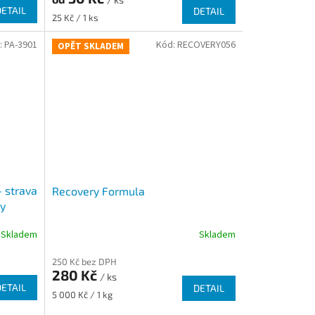
DETAIL
DETAIL
Měrná
25 Kč / 1 ks
cena:
:
PA-3901
Kód:
RECOVERY056
OPĚT SKLADEM
- strava
Recovery Formula
ky
Skladem
Skladem
250 Kč bez DPH
280 Kč
/ ks
DETAIL
DETAIL
Měrná
5 000 Kč / 1 kg
cena: