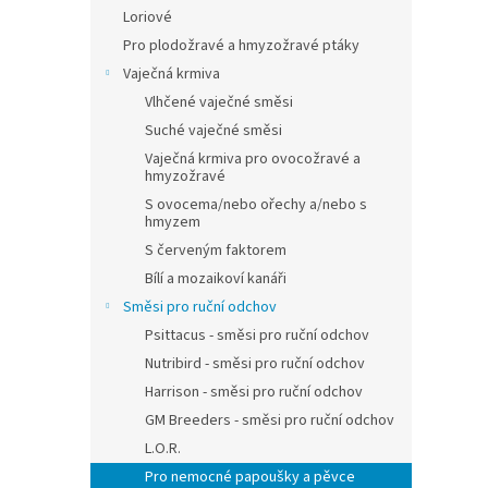
Loriové
Pro plodožravé a hmyzožravé ptáky
Vaječná krmiva
Vlhčené vaječné směsi
Suché vaječné směsi
Vaječná krmiva pro ovocožravé a
hmyzožravé
S ovocema/nebo ořechy a/nebo s
hmyzem
S červeným faktorem
Bílí a mozaikoví kanáři
Směsi pro ruční odchov
Psittacus - směsi pro ruční odchov
Nutribird - směsi pro ruční odchov
Harrison - směsi pro ruční odchov
GM Breeders - směsi pro ruční odchov
L.O.R.
Pro nemocné papoušky a pěvce