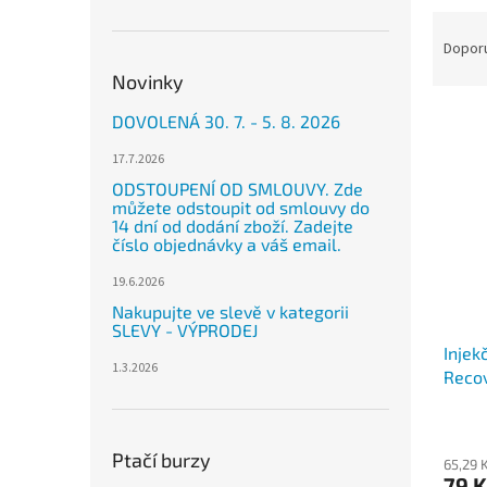
n
Ř
e
a
Dopor
l
z
Novinky
e
V
n
DOVOLENÁ 30. 7. - 5. 8. 2026
ý
í
17.7.2026
p
p
i
r
ODSTOUPENÍ OD SMLOUVY. Zde
můžete odstoupit od smlouvy do
s
o
14 dní od dodání zboží. Zadejte
p
d
číslo objednávky a váš email.
r
u
o
19.6.2026
k
d
t
Nakupujte ve slevě v kategorii
SLEVY - VÝPRODEJ
u
ů
Injek
k
1.3.2026
Reco
t
ů
Ptačí burzy
65,29 
79 