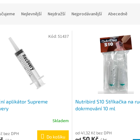
učujeme
Nejlevnější
Nejdražší
Nejprodávanější
Abecedně
Kód:
51437
ční aplikátor Supreme
Nutribird S10 Stříkačka na ru
very
dokrmování 10 ml
Skladem
od 41,32 Kč bez DPH
Kč bez DPH
Do košíku
50 Kč
Kč
od
/ ks