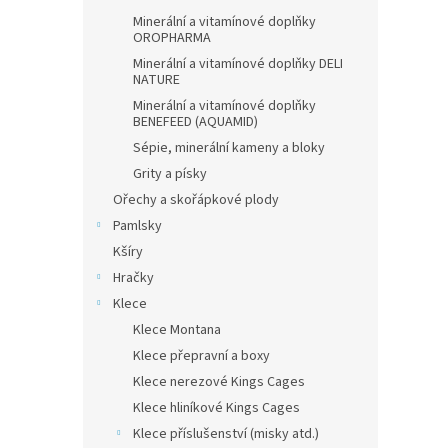
Minerální a vitamínové doplňky
OROPHARMA
Minerální a vitamínové doplňky DELI
NATURE
Minerální a vitamínové doplňky
BENEFEED (AQUAMID)
Sépie, minerální kameny a bloky
Grity a písky
Ořechy a skořápkové plody
Pamlsky
Kšíry
Hračky
Klece
Klece Montana
Klece přepravní a boxy
Klece nerezové Kings Cages
Klece hliníkové Kings Cages
Klece příslušenství (misky atd.)