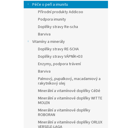
Péče o peří a imunitu
Přírodní produkty Addicoo
Podpora imunity
Doplňky stravy Re-scha
Barviva
Vitamíny a minerály
Doplňky stravy RE-SCHA
Doplňky stravy VÁPNÍK+D3
Enzymy, podpora trávení
Barviva
Palmový, pupalkový, macadamiový a
rakytníkový olej
Minerální a vitamínové doplňky CéDé
Minerální a vitamínové doplňky WITTE
MOLEN
Minerální a vitamínové doplňky
ROBORAN
Minerální a vitamínové doplňky ORLUX
VERSELE-LAGA