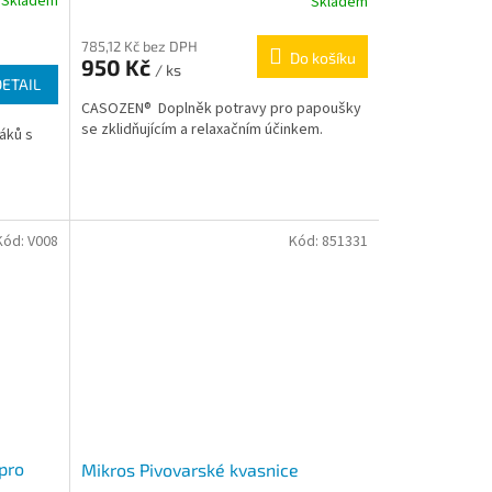
Skladem
Skladem
785,12 Kč bez DPH
Do košíku
950 Kč
/ ks
DETAIL
CASOZEN® Doplněk potravy pro papoušky
se zklidňujícím a relaxačním účinkem.
áků s
Kód:
V008
Kód:
851331
pro
Mikros Pivovarské kvasnice