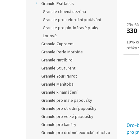
Granule Psittacus
Granule chovná sezóna
Granule pro celoroční podávání
294,64
Granule pro plodožravé ptáky
330
Loriové
18% ca
Granule Zupreem
ptáky 
Granule Perle Morbide
Granule Nutribird
Granule St Laurent
Granule Your Parrot
Granule Manitoba
Granule k namáčení
Granule pro malé papoušky
Granule pro střední papoušky
Granule pro velké papoušky
Granule pro kanáry
Oro-b
pro p
Granule pro drobné exotické ptactvo