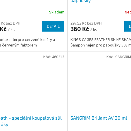
papoušky
Skladem
Ne
 Kč bez DPH
297,52 Kč bez DPH
DETAIL
 Kč
360 Kč
/ ks
/ ks
ntaxantin pro červené kanáry a
KINGS CAGES FEATHER SHINE SHA
s červeným faktorem
Šampon nejen pro papoušky 503 m
Kód:
460213
Kód:
SANGRIM 
ath - speciální koupelová sůl
SANGRIM Briliant AV 20 ml
táky