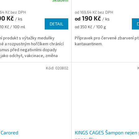
Skladem
,64 Kč bez DPH
od 169,64 Kč bez DPH
90 Kč
190 Kč
od
/ ks
/ ks
DETAIL
Měrná
,10 Kč / 100 ml
od 350 Kč / 100 g
cena:
ní produkt s výtažky meduňky
Přípravek pro červené zbarvení pt
ké a rozpustným hořčíkem chránící
kantaxantinem.
smus před negativními dopady
 jako odchyt, vakcinace, změna
dí. Pozitivně působí v...
Kód:
020802
 Carored
KINGS CAGES Šampon nejen 