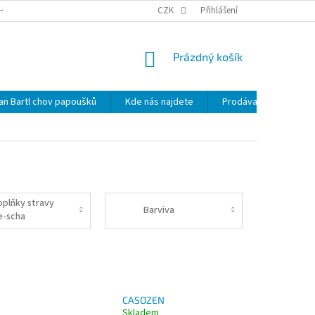
HRANY OSOBNÍCH ÚDAJŮ
NOVINKY
CZK
MAPA SERVERU
Přihlášení
KDE NÁS 
NÁKUPNÍ
Prázdný košík
KOŠÍK
lan Bartl chov papoušků
Kde nás najdete
Prodávané značky
oplňky stravy
Barviva
e-scha
CASOZEN
Skladem