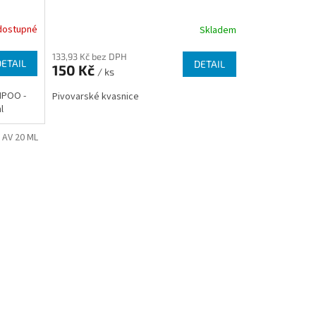
dostupné
Skladem
133,93 Kč bez DPH
DETAIL
DETAIL
150 Kč
/ ks
MPOO -
Pivovarské kvasnice
l
AV 20 ML