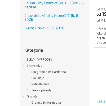
Fauna Trhy Ostrava 30. 8. 2026 - 5.
neděle
od 169
1
od
Chovatelské trhy Kroměříž 16. 8.
2026
Měrná
od 143
cena:
Burza Přerov 9. 8. 2026
Přírod
lékařs
organi
stresu
Přeskočit
prostře
Kategorie
kategorie
SLEVY - VÝPRODEJ
BIO Krmivo
Bio granule Dr. Harrisona
Bio Oleje
Nutri-Berries
Doplňky z přírody
Granule
CéDé
Granule Dr. Harrisona