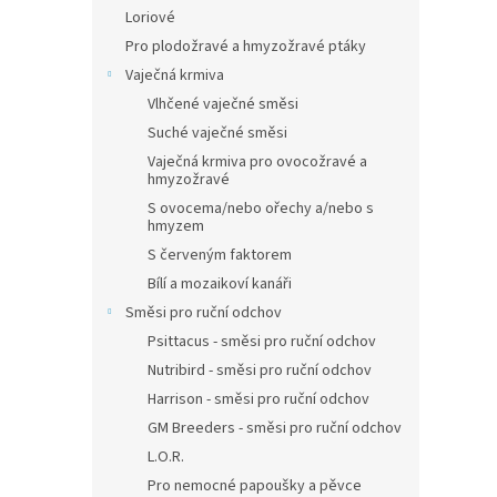
Loriové
Pro plodožravé a hmyzožravé ptáky
Vaječná krmiva
Vlhčené vaječné směsi
Suché vaječné směsi
Vaječná krmiva pro ovocožravé a
hmyzožravé
S ovocema/nebo ořechy a/nebo s
hmyzem
S červeným faktorem
Bílí a mozaikoví kanáři
Směsi pro ruční odchov
Psittacus - směsi pro ruční odchov
Nutribird - směsi pro ruční odchov
Harrison - směsi pro ruční odchov
GM Breeders - směsi pro ruční odchov
L.O.R.
Pro nemocné papoušky a pěvce