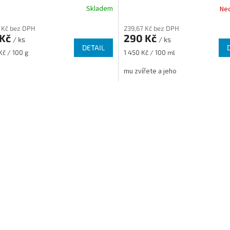
Skladem
Ne
 Kč bez DPH
239,67 Kč bez DPH
 Kč
290 Kč
/ ks
/ ks
DETAIL
Měrná
Kč / 100 g
1 450 Kč / 100 ml
cena:
mu zvířete a jeho
O
v
l
á
d
a
c
í
p
r
v
k
y
v