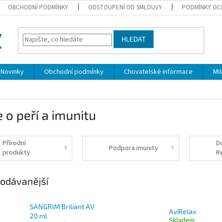
OBCHODNÍ PODMÍNKY
ODSTOUPENÍ OD SMLOUVY
PODMÍNKY OC
HLEDAT
Novinky
Obchodní podmínky
Chovatelské informace
Mi
 o peří a imunitu
Přírodní
D
Podpora imunity
produkty
R
Addicoo
odávanější
SANGRIM Briliant AV
AviRelax
20 ml
Skladem