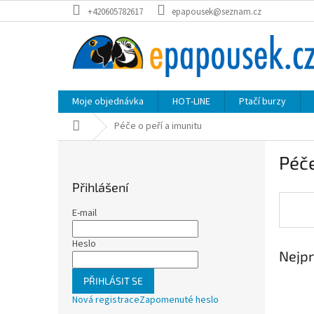
Přejít
+420605782617
epapousek@seznam.cz
na
obsah
Moje objednávka
HOT-LINE
Ptačí burzy
Domů
Péče o peří a imunitu
P
Péče
o
s
Přihlášení
t
r
E-mail
a
n
Heslo
Nejpr
n
í
PŘIHLÁSIT SE
p
Nová registrace
Zapomenuté heslo
a