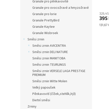
Granule pro pěnkavovité
Granule pro ovocožravé a hmyzožravé
326,45
Granule pro lorie
395
Granule PrettyBird
Měrná
131,67 
Granule Kaytee
cena:
Granule Wisbroek
Směsi zrnin
Směsi zrnin AVICENTRA
Směsi zrnin DELI NATURE
Směsi zrnin MANITOBA
Směsi zrnin TEURLINGS
Směsi zrnin VERSELE LAGA PRESTIGE
PREMIUM
Směsi zrnin Witte Molen
Velký papoušek
Pěnkavovití (čížek,stehlík,hýl)
Dietní směsi
Zrniny