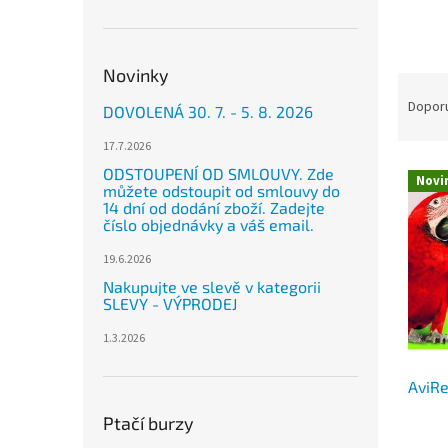
n
e
l
Novinky
Ř
a
Dopor
DOVOLENÁ 30. 7. - 5. 8. 2026
z
e
17.7.2026
V
n
ODSTOUPENÍ OD SMLOUVY. Zde
Novi
ý
můžete odstoupit od smlouvy do
í
14 dní od dodání zboží. Zadejte
p
p
číslo objednávky a váš email.
i
r
s
o
19.6.2026
p
d
Nakupujte ve slevě v kategorii
r
u
SLEVY - VÝPRODEJ
o
k
1.3.2026
d
t
u
ů
AviRe
k
t
Ptačí burzy
ů