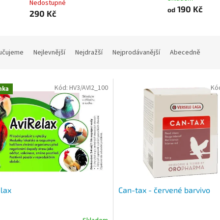
Nedostupné
190 Kč
od
290 Kč
učujeme
Nejlevnější
Nejdražší
Nejprodávanější
Abecedně
Kód:
HV3/AVI2_100
Kó
nka
lax
Can-tax - červené barvivo