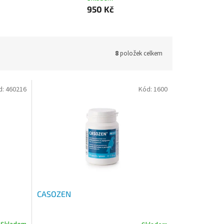
950 Kč
8
položek celkem
d:
460216
Kód:
1600
CASOZEN