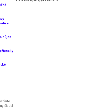
učně
avy
velice
a půjde
 příznaky
otké
l tímto
ý čistící