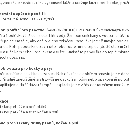
t, zabraňuje nežádoucímu vysoušení kůže a udržuje kůži a peří hebké, pružn
kování a způsob použití:
ujte zevně jednou za 5 - 6 týdnů.
ob použití pro ptactvo:
ŠAMPÓN (NEJEN) PRO PAPOUŠKY smíchejte s vo
ru 1 polévková lžíce na cca 1 litr vody. Šampón smíchaný s vodou nanáší
eří po celém těle, aby došlo k jeho zvlhčení. Papouška jemně umyjte pod o
křídli. Poté papouška opláchněte nebo roste mírně teplou (do 30 stupňů Cel
u a ručníkem nebo ubrouskem osušte . Umístěte papouška do teplé místno
 zcela doschne.
ob použití pro kočky a psy:
ón nanášíme na vlhkou srst v malých dávkách a dobře promasírujeme do v
. Při silně znečištěné srsti zvýšíme dávky šampónu nebo opakovaně po opl
i aplikujeme další dávku šampónu. Oplachujeme vždy dostatečným množstv
.
kace:
í / koupel kůže a peří ptáků
í / koupel kůže a srsti koček a psů
eno pro všechny druhy ptáků, koček a psů.