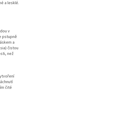
é a lesklé.
dou v
me pstupně
cáskem a
sia) čistou
sti, než
ytvoření
áchnutí
ím čité