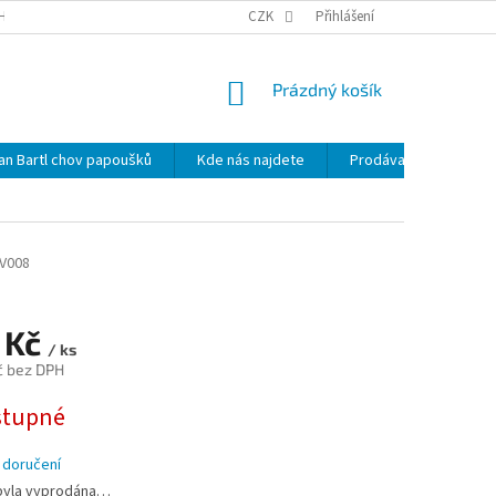
HRANY OSOBNÍCH ÚDAJŮ
NOVINKY
CZK
MAPA SERVERU
Přihlášení
KDE NÁS 
NÁKUPNÍ
Prázdný košík
KOŠÍK
lan Bartl chov papoušků
Kde nás najdete
Prodávané značky
V008
 Kč
/ ks
č bez DPH
stupné
 doručení
byla vyprodána…