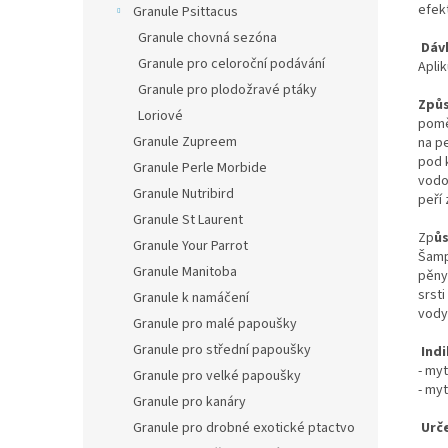
efek
Granule Psittacus
Granule chovná sezóna
Dáv
Granule pro celoroční podávání
Aplik
Granule pro plodožravé ptáky
Způs
Loriové
pomě
Granule Zupreem
na p
pod 
Granule Perle Morbide
vodo
Granule Nutribird
peří
Granule St Laurent
Zp
ůs
Granule Your Parrot
Šamp
Granule Manitoba
pěny
srst
Granule k namáčení
vody
Granule pro malé papoušky
Granule pro střední papoušky
Indi
- myt
Granule pro velké papoušky
- myt
Granule pro kanáry
Granule pro drobné exotické ptactvo
Urč