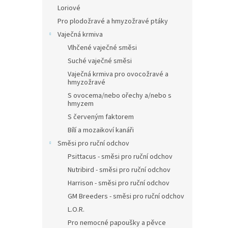
Loriové
Pro plodožravé a hmyzožravé ptáky
Vaječná krmiva
Vlhčené vaječné směsi
Suché vaječné směsi
Vaječná krmiva pro ovocožravé a
hmyzožravé
S ovocema/nebo ořechy a/nebo s
hmyzem
S červeným faktorem
Bílí a mozaikoví kanáři
Směsi pro ruční odchov
Psittacus - směsi pro ruční odchov
Nutribird - směsi pro ruční odchov
Harrison - směsi pro ruční odchov
GM Breeders - směsi pro ruční odchov
L.O.R.
Pro nemocné papoušky a pěvce