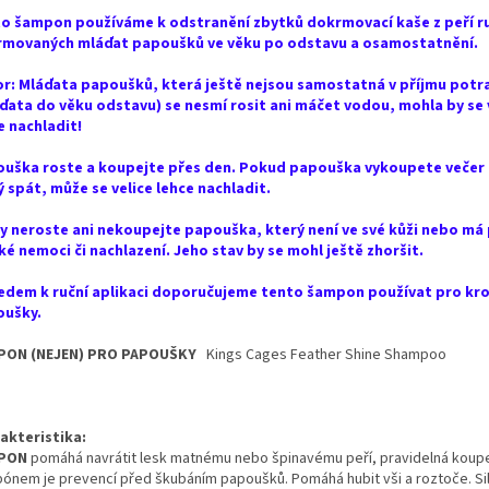
o šampon používáme k odstranění zbytků dokrmovací kaše z peří r
movaných mláďat papoušků ve věku po odstavu a osamostatnění.
r: Mláďata papoušků, která ještě nejsou samostatná v příjmu potr
ďata do věku odstavu) se nesmí rosit ani máčet vodou, mohla by se 
e nachladit!
uška roste a koupejte přes den. Pokud papouška vykoupete večer 
ý spát, může se velice lehce nachladit.
y neroste ani nekoupejte papouška, který není ve své kůži nebo má
ké nemoci či nachlazení. Jeho stav by se mohl ještě zhoršit.
edem k ruční aplikaci doporučujeme tento šampon používat pro kr
oušky.
PON (NEJEN) PRO PAPOUŠKY
Kings Cages Feather Shine Shampoo
akteristika:
PON
pomáhá navrátit lesk matnému nebo špinavému peří, pravidelná koupe
ónem je prevencí před škubáním papoušků. Pomáhá hubit vši a roztoče. Siln