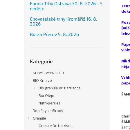
Fauna Trhy Ostrava 30. 8. 2026 - 5.
Tent
neděle
dokr
Chovatelské trhy Kroměříž 16. 8.
Pozo
2026
(mlá
lehc
Burza Přerov 9. 8. 2026
Papo
vlhk
Přeskočit
Kategorie
kategorie
Nikd
něja
SLEVY - VÝPRODEJ
Vzhl
BIO Krmivo
pap
Bio granule Dr. Harrisona
ŠAM
Bio Oleje
Nutri-Berries
Doplňky z přírody
Char
Granule
ŠAM
Granule Dr. Harrisona
šamp