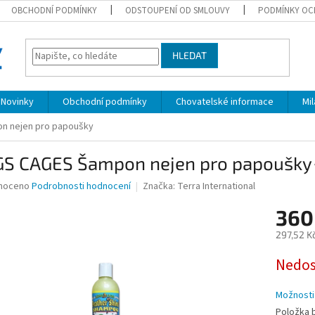
OBCHODNÍ PODMÍNKY
ODSTOUPENÍ OD SMLOUVY
PODMÍNKY OC
HLEDAT
Novinky
Obchodní podmínky
Chovatelské informace
Mi
n nejen pro papoušky
GS CAGES Šampon nejen pro papoušky
né
noceno
Podrobnosti hodnocení
Značka:
Terra International
ní
360
u
297,52 K
Měrná
Nedo
cena:
ek.
Možnosti
Položka 