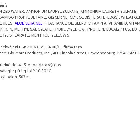
ení:
NIZED WATER, AMMONIUM LAURYL SULFATE, AMMONIUM LAURETH SULFATE,
AMIDO PROPYL BETAINE, GLYCERINE, GLYCOL DISTERATE (EDGS), WHEATG
ERIDES,
ALOE VERA GEL
, FRAGRANCE OIL BLEND, VITAMIN A, VITAMIN D, VITA
NTOIN, METHYL SALICYLATE, HYDROLYZED OAT PROTEIN, EUCALYPTUS, EDT
ERYL STEARATE, MENTHOL, YELLOW 5
o schválení USKVBL v ČR: 114-08/C , firmaTera
ce: Glo-Marr Products, Inc., 400 Lincoln Street, Lawrenceburg, KY 40342 U.S
telné do: 4 - 5 let od data výroby
ávejte při teplotě 10-30 °C.
ost balení 503 ml.