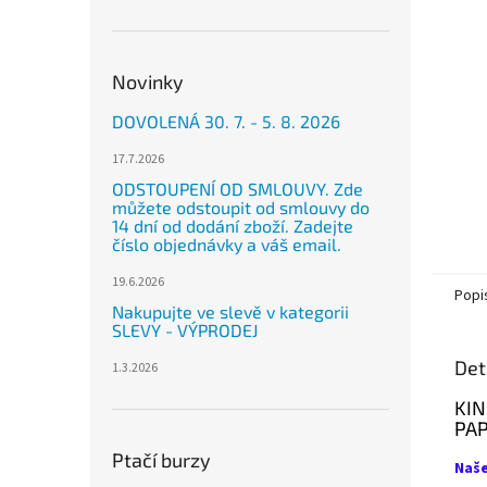
n
e
l
Novinky
DOVOLENÁ 30. 7. - 5. 8. 2026
17.7.2026
ODSTOUPENÍ OD SMLOUVY. Zde
můžete odstoupit od smlouvy do
14 dní od dodání zboží. Zadejte
číslo objednávky a váš email.
19.6.2026
Popi
Nakupujte ve slevě v kategorii
SLEVY - VÝPRODEJ
Det
1.3.2026
KIN
PA
Ptačí burzy
Naše