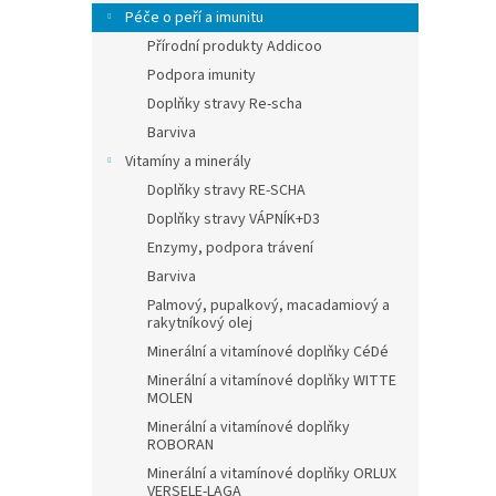
Péče o peří a imunitu
Přírodní produkty Addicoo
Podpora imunity
Doplňky stravy Re-scha
Barviva
Vitamíny a minerály
Doplňky stravy RE-SCHA
Doplňky stravy VÁPNÍK+D3
Enzymy, podpora trávení
Barviva
Palmový, pupalkový, macadamiový a
rakytníkový olej
Minerální a vitamínové doplňky CéDé
Minerální a vitamínové doplňky WITTE
MOLEN
Minerální a vitamínové doplňky
ROBORAN
Minerální a vitamínové doplňky ORLUX
VERSELE-LAGA