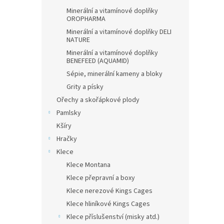
Minerální a vitamínové doplňky
OROPHARMA
Minerální a vitamínové doplňky DELI
NATURE
Minerální a vitamínové doplňky
BENEFEED (AQUAMID)
Sépie, minerální kameny a bloky
Grity a písky
Ořechy a skořápkové plody
Pamlsky
Kšíry
Hračky
Klece
Klece Montana
Klece přepravní a boxy
Klece nerezové Kings Cages
Klece hliníkové Kings Cages
Klece příslušenství (misky atd.)