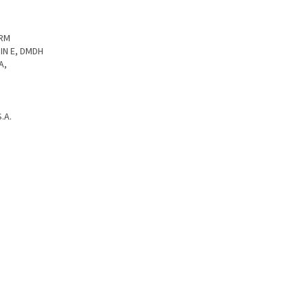
ERM
MIN E, DMDH
A,
.A.