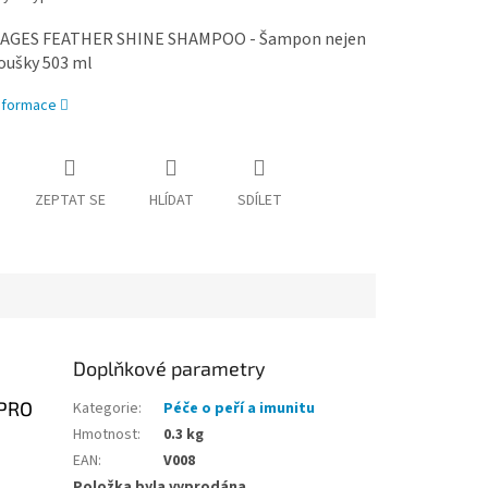
CAGES FEATHER SHINE SHAMPOO - Šampon nejen
oušky 503 ml
informace
ZEPTAT SE
HLÍDAT
SDÍLET
Doplňkové parametry
 PRO
Kategorie
:
Péče o peří a imunitu
Hmotnost
:
0.3 kg
EAN
:
V008
Položka byla vyprodána…