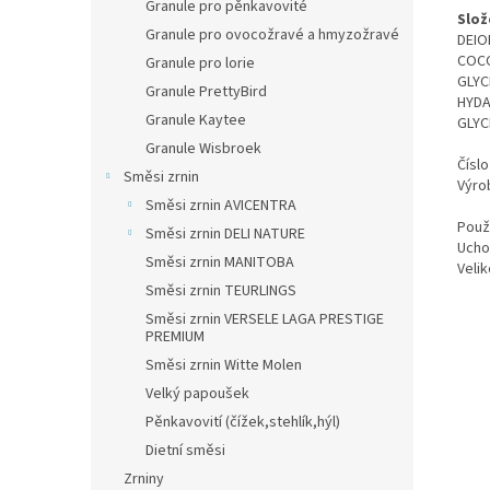
Granule pro pěnkavovité
Slož
Granule pro ovocožravé a hmyzožravé
DEIO
COCO
Granule pro lorie
GLYC
Granule PrettyBird
HYDA
Granule Kaytee
GLYC
Granule Wisbroek
Čísl
Směsi zrnin
Výrob
Směsi zrnin AVICENTRA
Použi
Směsi zrnin DELI NATURE
Uchov
Směsi zrnin MANITOBA
Velik
Směsi zrnin TEURLINGS
Směsi zrnin VERSELE LAGA PRESTIGE
PREMIUM
Směsi zrnin Witte Molen
Velký papoušek
Pěnkavovití (čížek,stehlík,hýl)
Dietní směsi
Zrniny