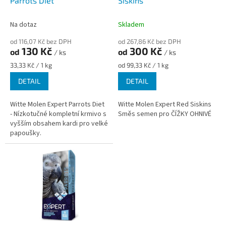
u
Parrots Diet
Siskins
k
t
Na dotaz
Skladem
ů
od 116,07 Kč bez DPH
od 267,86 Kč bez DPH
130 Kč
300 Kč
od
od
/ ks
/ ks
Měrná
Měrná
33,33 Kč / 1 kg
od 99,33 Kč / 1 kg
cena:
cena:
DETAIL
DETAIL
Witte Molen Expert Parrots Diet
Witte Molen Expert Red Siskins
- Nízkotučné kompletní krmivo s
Směs semen pro ČÍŽKY OHNIVÉ
vyšším obsahem kardi pro velké
papoušky.