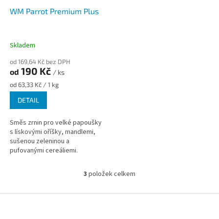
WM Parrot Premium Plus
Skladem
od 169,64 Kč bez DPH
190 Kč
od
/ ks
Měrná
od 63,33 Kč / 1 kg
cena:
DETAIL
Směs zrnin pro velké papoušky
s lískovými oříšky, mandlemi,
sušenou zeleninou a
pufovanými cereáliemi.
3
položek celkem
O
v
l
Z
á
á
d