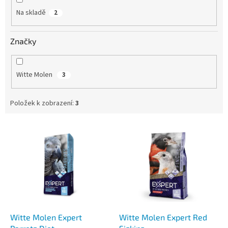
Na skladě
2
Značky
Witte Molen
3
Položek k zobrazení:
3
V
ý
p
i
s
p
r
o
d
Witte Molen Expert
Witte Molen Expert Red