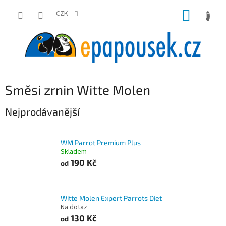
Přejít
NÁKUP
na
CZK
obsah
KOŠÍK
Směsi zrnin Witte Molen
Nejprodávanější
WM Parrot Premium Plus
Skladem
190 Kč
od
Witte Molen Expert Parrots Diet
Na dotaz
130 Kč
od