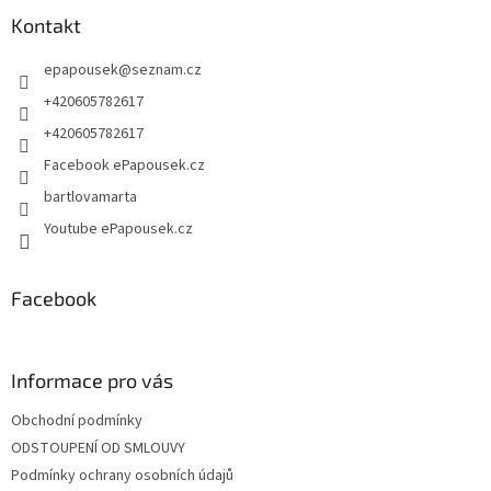
p
a
a
Kontakt
c
t
í
epapousek
@
seznam.cz
í
p
r
+420605782617
v
+420605782617
k
y
Facebook ePapousek.cz
v
bartlovamarta
ý
p
Youtube ePapousek.cz
i
s
u
Facebook
Informace pro vás
Obchodní podmínky
ODSTOUPENÍ OD SMLOUVY
Podmínky ochrany osobních údajů