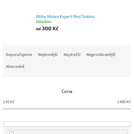
Witte Molen Expert Red Siskins
Skladem
300 Kč
od
Ř
a
Doporučujeme
Nejlevnější
Nejdražší
Nejprodávanější
z
e
Abecedně
n
í
p
Cena
r
o
130
Kč
1490
Kč
d
u
k
t
ů