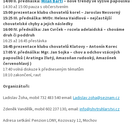
14:00 II. přednáška:
Milan Bartl
– nové trendy ve výživě papoušků
14:30 až 15:00 pauza s občerstvením
15:00 prezentace klubu chovatelů korel – Jaroslav Nesvorný
15:25 III. přednáška: MVDr. Helena Vaidlová – nejčastější
chovatelské chyby a jejich následky
16:00 IV. přednáška: Jan Cvrček – rozela adelaidská – chováme
druh či poddruh
16:25 až 16:45 přestávka
16:45 prezentace klubu chovatelů Klatovy – Antonín Korec
17:05 V. přednáška: Mgr. Jan Sojka – chov a odchov vzácných
papoušků ( Aratinga žlutý, Amazoňan rudooký, Amazónek
červenohlavý )
17:40 volná diskuze k předneseným tématům
18:10 zakončení, raut
Organizátoři:
Ladislav Žoha, mobil 732 483 540 email:
Ladislav.zoha@seznam.cz
Zdeněk Vandělík, mobil 602 237 130, email:
info@shvtruhlarstvi.cz
Adresa setkání: Penzion LONY, Kozovazy 12, Mochov