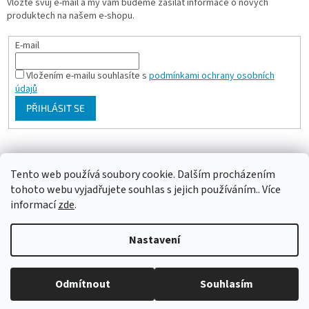
Vložte svůj e-mail a my vám budeme zasílat informace o nových
produktech na našem e-shopu.
E-mail
Vložením e-mailu souhlasíte s
podmínkami ochrany osobních
údajů
PŘIHLÁSIT SE
Milan Bartl chovatelské stránky
Tento web používá soubory cookie. Dalším procházením
tohoto webu vyjadřujete souhlas s jejich používáním.. Více
informací
zde
.
Vytvořil Shoptet
Nastavení
Copyright 2026
ePapousek.cz
. Všechna práva vyhrazena.
Upravit
Odmítnout
Souhlasím
nastavení cookies