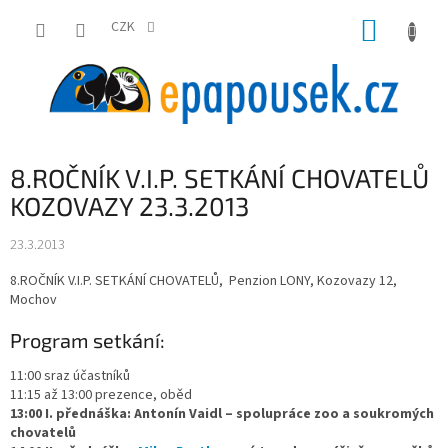
Přejít
NÁKUP
na
CZK
obsah
KOŠÍK
8.ROČNÍK V.I.P. SETKÁNÍ CHOVATELŮ
KOZOVAZY 23.3.2013
23.3.2013
8.ROČNÍK V.I.P. SETKÁNÍ CHOVATELŮ, Penzion LONY, Kozovazy 12,
Mochov
Program setkání:
11:00 sraz účastníků
11:15 až 13:00 prezence, oběd
13:00 I. přednáška: Antonín Vaidl – spolupráce zoo a soukromých
chovatelů