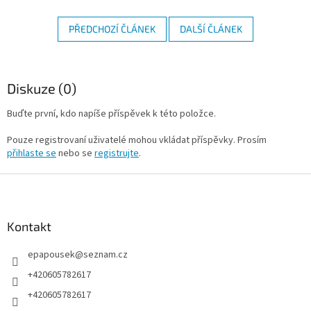
PŘEDCHOZÍ ČLÁNEK
DALŠÍ ČLÁNEK
Diskuze (0)
Buďte první, kdo napíše příspěvek k této položce.
Pouze registrovaní uživatelé mohou vkládat příspěvky. Prosím
přihlaste se
nebo se
registrujte
.
Z
á
p
a
Kontakt
t
epapousek
@
seznam.cz
í
+420605782617
+420605782617