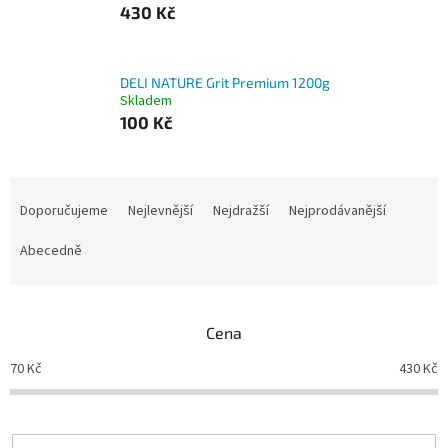
430 Kč
DELI NATURE Grit Premium 1200g
Skladem
100 Kč
Ř
a
Doporučujeme
Nejlevnější
Nejdražší
Nejprodávanější
z
e
Abecedně
n
í
p
Cena
r
o
70
Kč
430
Kč
d
u
k