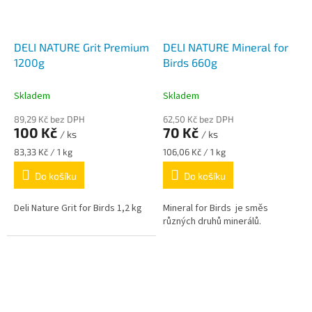
DELI NATURE Grit Premium
DELI NATURE Mineral for
1200g
Birds 660g
Skladem
Skladem
89,29 Kč bez DPH
62,50 Kč bez DPH
100 Kč
70 Kč
/ ks
/ ks
Měrná
Měrná
83,33 Kč / 1 kg
106,06 Kč / 1 kg
cena:
cena:
Do košíku
Do košíku
Deli Nature Grit for Birds 1,2 kg
Mineral for Birds je směs
různých druhů minerálů.