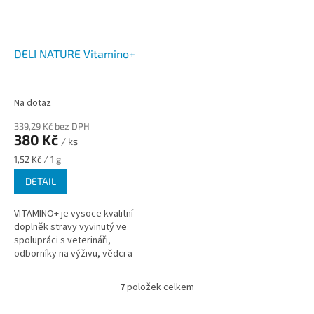
DELI NATURE Vitamino+
Na dotaz
339,29 Kč bez DPH
380 Kč
/ ks
Měrná
1,52 Kč / 1 g
cena:
DETAIL
VITAMINO+ je vysoce kvalitní
doplněk stravy vyvinutý ve
spolupráci s veterináři,
odborníky na výživu, vědci a
významnými chovateli.
7
položek celkem
O
v