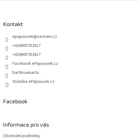
l
Z
á
á
d
p
a
a
Kontakt
c
t
í
epapousek
@
seznam.cz
í
p
r
+420605782617
v
+420605782617
k
y
Facebook ePapousek.cz
v
bartlovamarta
ý
p
Youtube ePapousek.cz
i
s
u
Facebook
Informace pro vás
Obchodní podmínky