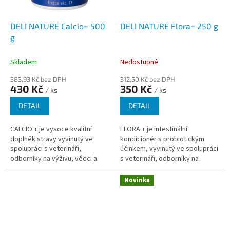
DELI NATURE Calcio+ 500
DELI NATURE Flora+ 250 g
g
Skladem
Nedostupné
383,93 Kč bez DPH
312,50 Kč bez DPH
430 Kč
350 Kč
/ ks
/ ks
DETAIL
DETAIL
CALCIO + je vysoce kvalitní
FLORA + je intestinální
doplněk stravy vyvinutý ve
kondicionér s probiotickým
spolupráci s veterináři,
účinkem, vyvinutý ve spolupráci
odborníky na výživu, vědci a
s veterináři, odborníky na
významnými chovateli.
výživu, vědci a významnými
chovateli.
Novinka