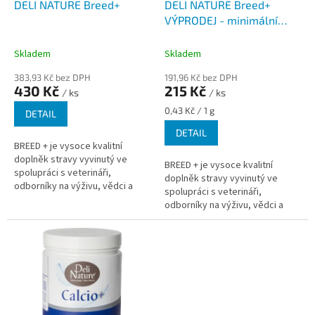
d
DELI NATURE Breed+
DELI NATURE Breed+
u
VÝPRODEJ - minimální
k
trvanlovost do 04/2026
t
Skladem
Skladem
ů
383,93 Kč bez DPH
191,96 Kč bez DPH
430 Kč
215 Kč
/ ks
/ ks
Měrná
0,43 Kč / 1 g
DETAIL
cena:
DETAIL
BREED + je vysoce kvalitní
doplněk stravy vyvinutý ve
BREED + je vysoce kvalitní
spolupráci s veterináři,
doplněk stravy vyvinutý ve
odborníky na výživu, vědci a
spolupráci s veterináři,
významnými chovateli. BREED +
odborníky na výživu, vědci a
má jedinečné složení
významnými chovateli. BREED +
aminokyselin,...
má jedinečné složení
aminokyselin,...