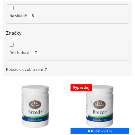
t
ů
Na skladě
5
Značky
Deli Nature
7
Položek k zobrazení:
7
V
Výprodej
ý
p
i
s
p
r
o
430 Kč
–50 %