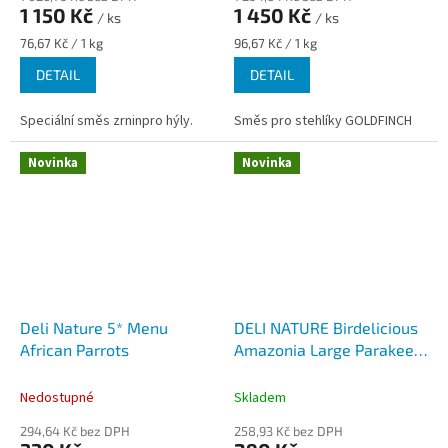
1 150 Kč
1 450 Kč
/ ks
/ ks
Měrná
Měrná
76,67 Kč / 1 kg
96,67 Kč / 1 kg
cena:
cena:
DETAIL
DETAIL
Speciální směs zrninpro hýly.
Směs pro stehlíky GOLDFINCH
Novinka
Novinka
Deli Nature 5* Menu
DELI NATURE Birdelicious
African Parrots
Amazonia Large Parakeets
2,5 kg
Nedostupné
Skladem
294,64 Kč bez DPH
258,93 Kč bez DPH