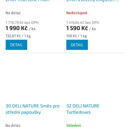
NUTS
Na dotaz
Nedostupné
1 776,79 Kč bez DPH
1 419,64 Kč bez DPH
1 990 Kč
1 590 Kč
/ ks
/ ks
Měrná
Měrná
132,67 Kč / 1 kg
106 Kč / 1 kg
cena:
cena:
DETAIL
DETAIL
30 DELI NATURE Směs pro
32 DELI NATURE
střední papoušky
Turtledoves
Na dotaz
Skladem