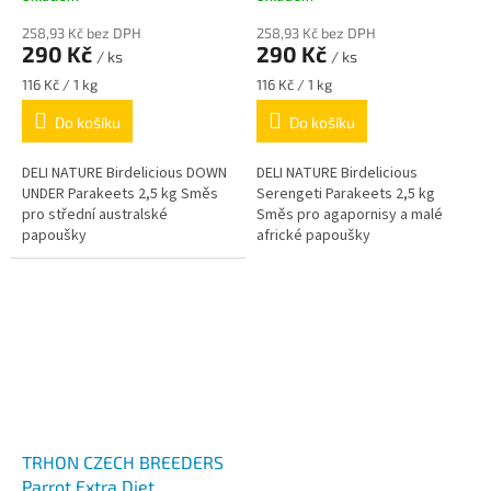
258,93 Kč bez DPH
258,93 Kč bez DPH
290 Kč
290 Kč
/ ks
/ ks
Měrná
Měrná
116 Kč / 1 kg
116 Kč / 1 kg
cena:
cena:
Do košíku
Do košíku
DELI NATURE Birdelicious DOWN
DELI NATURE Birdelicious
UNDER Parakeets 2,5 kg Směs
Serengeti Parakeets 2,5 kg
pro střední australské
Směs pro agapornisy a malé
papoušky
africké papoušky
TRHON CZECH BREEDERS
Parrot Extra Diet