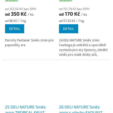
Skladem
Skladem
od 312,50 Kč bez DPH
od 151,79 Kč bez DPH
350 Kč
170 Kč
od
od
/ ks
/ ks
Měrná
Měrná
od 96 Kč / 1 kg
od 57,33 Kč / 1 kg
cena:
cena:
DETAIL
DETAIL
Parrots Pantanal Směs zrnin pro
24 DELI NATURE Směs zrnin
papoušky ara
Caatinga je unikátní a speciálně
vyvinuta pro ary Spixovy, ideální
směs pro malé druhy arů,
vhodná pro velké aratingy a
ostatní papoušky, kteří...
25 DELI NATURE Směs
26 DELI NATURE Směs
zrnin TROPICAL FRUIT
zrnin s ořechy EXQUISIT