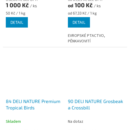
1 000 Kč
100 Kč
od
/ ks
/ ks
Měrná
Měrná
50 Kč / 1 kg
od 67,33 Kč / 1 kg
cena:
cena:
DETAIL
DETAIL
EVROPSKÉ PTACTVO,
PĚNKAVOVITÍ
84 DELI NATURE Premium
90 DELI NATURE Grosbeak
Tropical Birds
a Crossbill
Skladem
Na dotaz