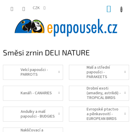
Přejít
NÁKUP
na
CZK
obsah
KOŠÍK
Směsi zrnin DELI NATURE
Malí a střední
Velcí papoušci -
papoušci -
PARROTS
PARAKEETS
Drobní exoti
Kanáři - CANARIES
(amadiny, astrilidi) -
TROPICAL BIRDS
Evropské ptactvo
Andulky a malí
a pěnkavovití -
papoušci - BUDGIES
EUROPEAN BIRDS
and FINCHES
Nakličovací a