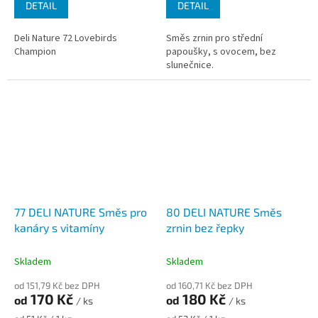
DETAIL
DETAIL
Deli Nature 72 Lovebirds
Směs zrnin pro střední
Champion
papoušky, s ovocem, bez
slunečnice.
77 DELI NATURE Směs pro
80 DELI NATURE Směs
kanáry s vitamíny
zrnin bez řepky
Skladem
Skladem
od 151,79 Kč bez DPH
od 160,71 Kč bez DPH
170 Kč
180 Kč
od
od
/ ks
/ ks
Měrná
Měrná