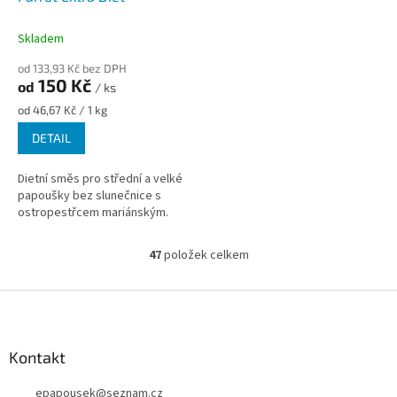
Skladem
od 133,93 Kč bez DPH
150 Kč
od
/ ks
Měrná
od 46,67 Kč / 1 kg
cena:
DETAIL
Dietní směs pro střední a velké
papoušky bez slunečnice s
ostropestřcem mariánským.
47
položek celkem
O
v
l
Z
á
á
d
p
a
a
Kontakt
c
t
í
epapousek
@
seznam.cz
í
p