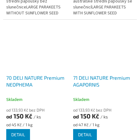
střední papoušky bez
australské střední papoušky se
slunečniceLARGE PARAKEETS
slunečnicíLARGE PARAKEETS
WITHOUT SUNFLOWER SEED
WITH SUNFLOWER SEED
70 DELI NATURE Premium
71 DELI NATURE Premium
NEOPHEMA
AGAPORNIS
Skladem
Skladem
od 133,93 Kč bez DPH
od 133,93 Kč bez DPH
150 Kč
150 Kč
od
od
/ ks
/ ks
Měrná
Měrná
od 45 Kč / 1 kg
od 47 Kč / 1 kg
cena:
cena:
DETAIL
DETAIL