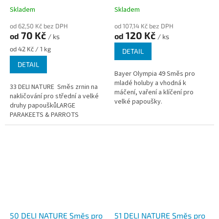
Skladem
Skladem
od 62,50 Kč bez DPH
od 107,14 Kč bez DPH
70 Kč
120 Kč
od
od
/ ks
/ ks
Měrná
od 42 Kč / 1 kg
DETAIL
cena:
DETAIL
Bayer Olympia 49 Směs pro
mladé holuby a vhodná k
33 DELI NATURE Směs zrnin na
máčení, vaření a klíčení pro
nakličování pro střední a velké
velké papoušky.
druhy papouškůLARGE
PARAKEETS & PARROTS
GERMINATION SEEDS
50 DELI NATURE Směs pro
51 DELI NATURE Směs pro