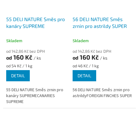
55 DELI NATURE Směs pro
56 DELI NATURE Směs
kanáry SUPREME
zrnin pro astrildy SUPER
Skladem
Skladem
od 142,86 Kč bez DPH
od 142,86 Kč bez DPH
160 Kč
160 Kč
od
od
/ ks
/ ks
Měrná
Měrná
od 54 Kč / 1 kg
od 46 Kč / 1 kg
cena:
cena:
DETAIL
DETAIL
55 DELI NATURE Směs zrnin pro
56 DELI NATURE Směs zrnin pro
kanáry SUPREMECANARIES
astrildyFOREIGN FINCHES SUPER
SUPREME