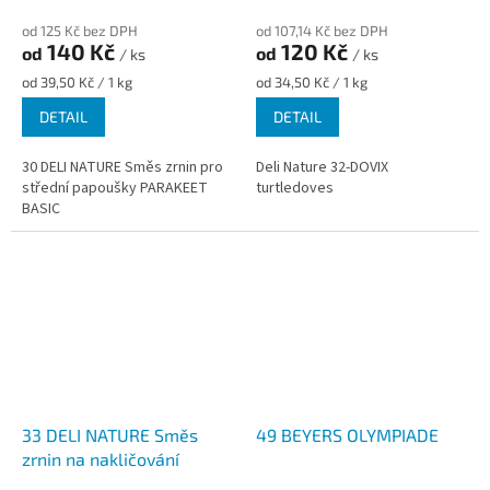
od 125 Kč bez DPH
od 107,14 Kč bez DPH
140 Kč
120 Kč
od
od
/ ks
/ ks
Měrná
Měrná
od 39,50 Kč / 1 kg
od 34,50 Kč / 1 kg
cena:
cena:
DETAIL
DETAIL
30 DELI NATURE Směs zrnin pro
Deli Nature 32-DOVIX
střední papoušky PARAKEET
turtledoves
BASIC
33 DELI NATURE Směs
49 BEYERS OLYMPIADE
zrnin na nakličování