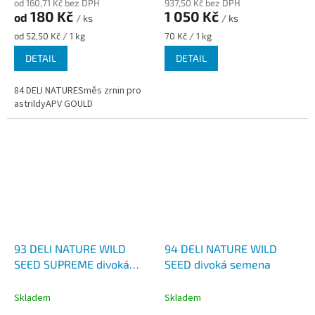
od 160,71 Kč bez DPH
937,50 Kč bez DPH
180 Kč
1 050 Kč
od
/ ks
/ ks
Měrná
Měrná
od 52,50 Kč / 1 kg
70 Kč / 1 kg
cena:
cena:
DETAIL
DETAIL
84 DELI NATURESměs zrnin pro
astrildyAPV GOULD
93 DELI NATURE WILD
94 DELI NATURE WILD
SEED SUPREME divoká
SEED divoká semena
semena
Skladem
Skladem