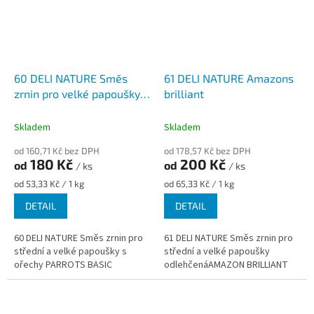
60 DELI NATURE Směs
61 DELI NATURE Amazons
zrnin pro velké papoušky s
brilliant
ořechy
Skladem
Skladem
od 160,71 Kč bez DPH
od 178,57 Kč bez DPH
180 Kč
200 Kč
od
od
/ ks
/ ks
Měrná
Měrná
od 53,33 Kč / 1 kg
od 65,33 Kč / 1 kg
cena:
cena:
DETAIL
DETAIL
60 DELI NATURE Směs zrnin pro
61 DELI NATURE Směs zrnin pro
střední a velké papoušky s
střední a velké papoušky
ořechy PARROTS BASIC
odlehčenáAMAZON BRILLIANT