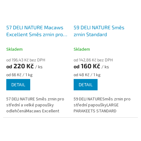
57 DELI NATURE Macaws
59 DELI NATURE Směs
Excellent Směs zrnin pro
zrnin Standard
velké papoušky
Skladem
Skladem
od 196,43 Kč bez DPH
od 142,86 Kč bez DPH
220 Kč
160 Kč
od
od
/ ks
/ ks
Měrná
Měrná
od 66 Kč / 1 kg
od 48 Kč / 1 kg
cena:
cena:
DETAIL
DETAIL
57 DELI NATURE Směs zrnin pro
59 DELI NATURESměs zrnin pro
střední a velké papoušky
střední papouškyLARGE
odlehčenáMacaws Excellent
PARAKEETS STANDARD