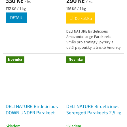
330 Kč
290 Kč
/ ks
/ ks
Měrná
Měrná
132 Kč / 1 kg
116 Kč / 1 kg
cena:
cena:
DETAIL
Do košíku
DELI NATURE Birdelicious
Amazonia Large Parakeets
Směs pro aratingy, pyrury a
další papoušky latinské Ameriky
Novinka
Novinka
DELI NATURE Birdelicious
DELI NATURE Birdelicious
DOWN UNDER Parakeets
Serengeti Parakeets 2,5 kg
2,5kg
Skladem
Skladem