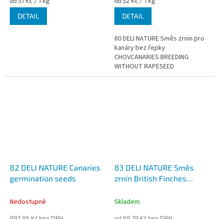
od 51 Kč / 1 kg
od 52 Kč / 1 kg
cena:
cena:
DETAIL
DETAIL
80 DELI NATURE Směs zrnin pro
kanáry bez řepky
CHOVCANARIES BREEDING
WITHOUT RAPESEED
82 DELI NATURE Canaries
83 DELI NATURE Směs
germination seeds
zrnin British Finches
without Rapeseed
Nedostupné
Skladem
892,86 Kč bez DPH
od 89,29 Kč bez DPH