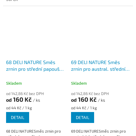
68 DELI NATURE Směs
69 DELI NATURE Směs
zrnin pro střední papoušky
zrnin pro austral. střední
bez slunečnice
papoušky
Skladem
Skladem
od 142,86 Kč bez DPH
od 142,86 Kč bez DPH
160 Kč
160 Kč
od
od
/ ks
/ ks
Měrná
Měrná
od 44 Kč / 1 kg
od 44 Kč / 1 kg
cena:
cena:
DETAIL
DETAIL
68 DELI NATURESměs zrnin pro
69 DELI NATURESměs zrnin pro