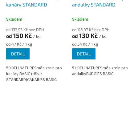
kanáry STANDARD
andulky STANDARD
Skladem
Skladem
od 133,93 Kč bez DPH
od 116,07 Kč bez DPH
150 Kč
130 Kč
od
od
/ ks
/ ks
Měrná
Měrná
od 47 Kč / 1 kg
od 34 Kč / 1 kg
cena:
cena:
DETAIL
DETAIL
50 DELI NATURESměs zrnin pro
51 DELI NATURESměs zrnin pro
kanáry BASIC (dříve
andulkyBUDGIES BASIC
STANDARD)CANARIES BASIC