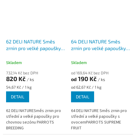
62 DELI NATURE Směs
64 DELI NATURE Směs
zrnin pro velké papoušky
zrnin pro velké papoušky s
chov
ovocem
Skladem
Skladem
732,14 Kč bez DPH
od 169,64 Kč bez DPH
820 Kč
190 Kč
od
/ ks
/ ks
Měrná
Měrná
54,67 Kč / 1 kg
od 62,67 Kč / 1 kg
cena:
cena:
DETAIL
DETAIL
62 DELI NATURESměs zrnin pro
64 DELI NATURE Směs zrnin pro
střední a velké papoušky pro
střední a velké papoušky s
chovnou sezónu PARROTS
ovocemPARROTS SUPREME
BREEDING
FRUIT