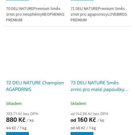
70 DELI NATUREPremium Směs
71 DELI NATUREPremium Směs
zrnin pro neophémyNEOPHEMAS
zrnin pro agapornisyLOVEBIRDS
PREMIUM
PREMIUM
72 DELI NATURE Champion
73 DELI NATURE Směs
AGAPORNIS
zrnin pro malé papoušky s
ovocem SUPREME
Skladem
Skladem
785,71 Kč bez DPH
od 142,86 Kč bez DPH
880 Kč
160 Kč
od
/ ks
/ ks
Měrná
Měrná
44 Kč / 1 kg
od 46 Kč / 1 kg
cena:
cena: