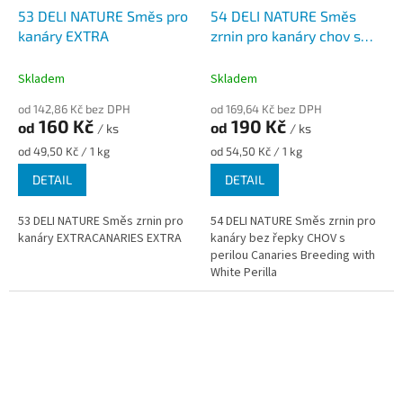
53 DELI NATURE Směs pro
54 DELI NATURE Směs
kanáry EXTRA
zrnin pro kanáry chov s
perilou
Skladem
Skladem
od 142,86 Kč bez DPH
od 169,64 Kč bez DPH
160 Kč
190 Kč
od
od
/ ks
/ ks
Měrná
Měrná
od 49,50 Kč / 1 kg
od 54,50 Kč / 1 kg
cena:
cena:
DETAIL
DETAIL
53 DELI NATURE Směs zrnin pro
54 DELI NATURE Směs zrnin pro
kanáry EXTRACANARIES EXTRA
kanáry bez řepky CHOV s
perilou Canaries Breeding with
White Perilla