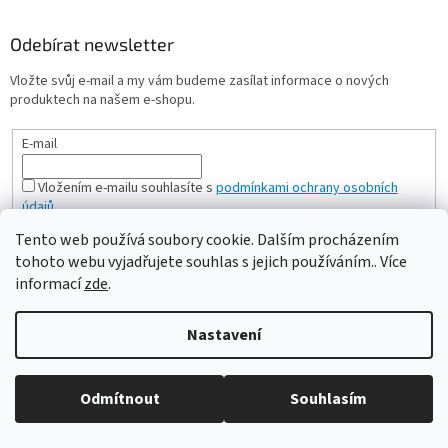
Odebírat newsletter
Vložte svůj e-mail a my vám budeme zasílat informace o nových
produktech na našem e-shopu.
E-mail
Vložením e-mailu souhlasíte s
podmínkami ochrany osobních
údajů
PŘIHLÁSIT SE
Tento web používá soubory cookie. Dalším procházením
tohoto webu vyjadřujete souhlas s jejich používáním.. Více
informací
zde
.
Milan Bartl chovatelské stránky
Nastavení
Odmítnout
Souhlasím
Vytvořil Shoptet