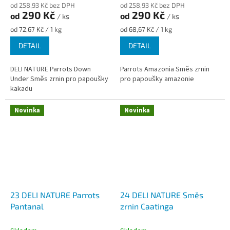
od 258,93 Kč bez DPH
od 258,93 Kč bez DPH
290 Kč
290 Kč
od
od
/ ks
/ ks
Měrná
Měrná
od 72,67 Kč / 1 kg
od 68,67 Kč / 1 kg
cena:
cena:
DETAIL
DETAIL
DELI NATURE Parrots Down
Parrots Amazonia Směs zrnin
Under Směs zrnin pro papoušky
pro papoušky amazonie
kakadu
Novinka
Novinka
23 DELI NATURE Parrots
24 DELI NATURE Směs
Pantanal
zrnin Caatinga