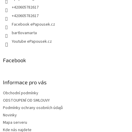
r
+420605782617
v
+420605782617
k
y
Facebook ePapousek.cz
v
bartlovamarta
ý
p
Youtube ePapousek.cz
i
s
u
Facebook
Informace pro vás
Obchodní podmínky
ODSTOUPENÍ OD SMLOUVY
Podmínky ochrany osobních údajů
Novinky
Mapa serveru
Kde nás najdete