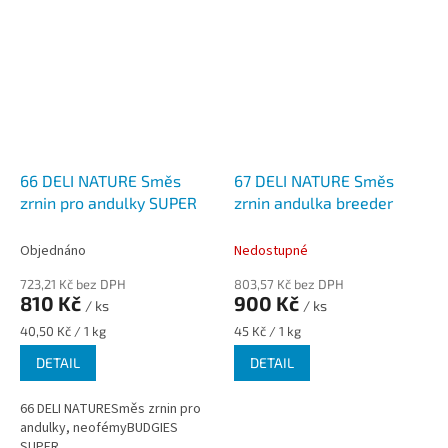
66 DELI NATURE Směs
67 DELI NATURE Směs
zrnin pro andulky SUPER
zrnin andulka breeder
Objednáno
Nedostupné
723,21 Kč bez DPH
803,57 Kč bez DPH
810 Kč
900 Kč
/ ks
/ ks
Měrná
Měrná
40,50 Kč / 1 kg
45 Kč / 1 kg
cena:
cena:
DETAIL
DETAIL
66 DELI NATURESměs zrnin pro
andulky, neofémyBUDGIES
SUPER