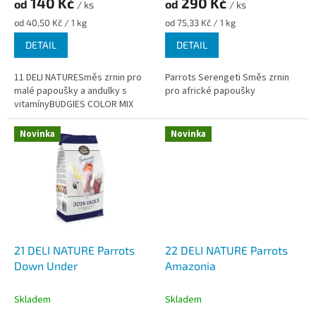
140 Kč
290 Kč
od
od
/ ks
/ ks
Měrná
Měrná
od 40,50 Kč / 1 kg
od 75,33 Kč / 1 kg
cena:
cena:
DETAIL
DETAIL
11 DELI NATURESměs zrnin pro
Parrots Serengeti Směs zrnin
malé papoušky a andulky s
pro africké papoušky
vitamínyBUDGIES COLOR MIX
Novinka
Novinka
21 DELI NATURE Parrots
22 DELI NATURE Parrots
Down Under
Amazonia
Skladem
Skladem