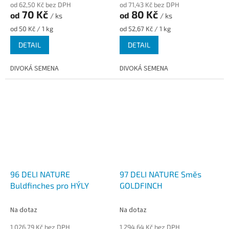
od 62,50 Kč bez DPH
od 71,43 Kč bez DPH
70 Kč
80 Kč
od
od
/ ks
/ ks
Měrná
Měrná
od 50 Kč / 1 kg
od 52,67 Kč / 1 kg
cena:
cena:
DETAIL
DETAIL
DIVOKÁ SEMENA
DIVOKÁ SEMENA
96 DELI NATURE
97 DELI NATURE Směs
Buldfinches pro HÝLY
GOLDFINCH
Na dotaz
Na dotaz
1 026,79 Kč bez DPH
1 294,64 Kč bez DPH