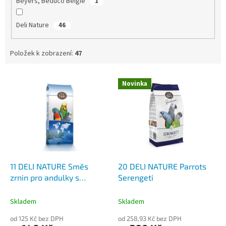
Beyers, Beduco Belgie
1
Deli Nature
46
Položek k zobrazení:
47
V
Novinka
ý
p
i
s
p
r
o
d
11 DELI NATURE Směs
20 DELI NATURE Parrots
u
zrnin pro andulky s
Serengeti
k
vitamíny
t
Skladem
Skladem
ů
od 125 Kč bez DPH
od 258,93 Kč bez DPH