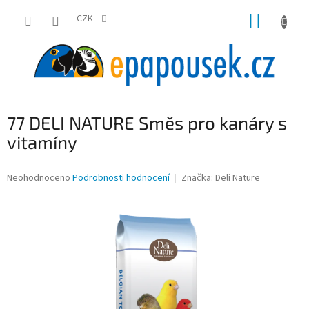
Přejít
NÁKUP
na
CZK
obsah
KOŠÍK
77 DELI NATURE Směs pro kanáry s
vitamíny
Průměrné
Neohodnoceno
Podrobnosti hodnocení
Značka:
Deli Nature
hodnocení
produktu
je
0,0
z
5
hvězdiček.