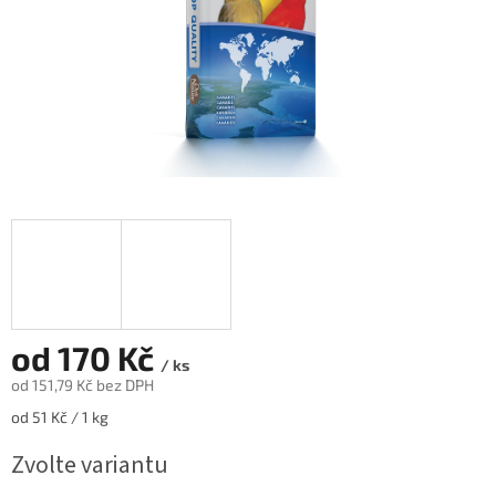
od
170 Kč
/ ks
od
151,79 Kč
bez DPH
Měrná
od 51 Kč / 1 kg
cena:
Zvolte variantu