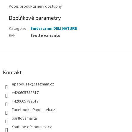
Popis produktu není dostupný
Doplňkové parametry
Kategorie
:
Směsi zrnin DELI NATURE
EAN
:
Zvolte variantu
Z
á
p
a
Kontakt
t
epapousek
@
seznam.cz
í
+420605782617
+420605782617
Facebook ePapousek.cz
bartlovamarta
Youtube ePapousek.cz