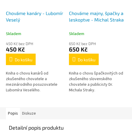
Chováme kanáry - Lubomír
Chováme majny, špačky a
Veselý
leskoptve - Michal Straka
Skladem
Skladem
450 Kč bez DPH
650 Kč bez DPH
450 Kč
650 Kč
Do košíku
Do košíku
Kniha o chovu kanárů od
Kniha o chovu špačkovitých od
zkušeného chovatele a
zkušeného slovenského
mezinárodního posuzovatele
chovatele a publicisty Dr.
Lubomíra Veselého.
Michala Straky.
Popis
Diskuze
Detailní popis produktu