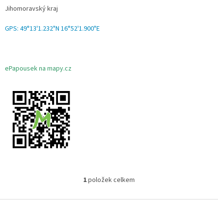
k
Jihomoravský kraj
ů
GPS: 49°13'1.232"N 16°52'1.900"E
ePapousek na mapy.cz
1
položek celkem
O
v
l
Z
á
á