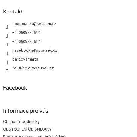
d
p
a
a
Kontakt
c
t
í
epapousek
@
seznam.cz
í
p
r
+420605782617
v
+420605782617
k
y
Facebook ePapousek.cz
v
bartlovamarta
ý
p
Youtube ePapousek.cz
i
s
u
Facebook
Informace pro vás
Obchodní podmínky
ODSTOUPENÍ OD SMLOUVY
Podmínky ochrany osobních údajů