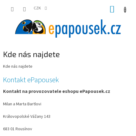
Přejít
NÁKUP
na
CZK
obsah
KOŠÍK
Kde nás najdete
Kde nás najdete
V
Kontakt ePapousek
ý
p
Kontakt na provozovatele eshopu ePapousek.cz
i
Milan a Marta Bartlovi
s
č
Královopolské Vážany 143
l
á
683 01 Rousínov
n