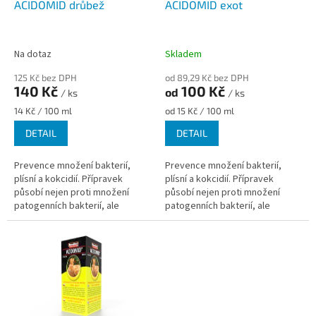
d
ACIDOMID drůbež
ACIDOMID exot
u
k
t
Na dotaz
Skladem
ů
125 Kč bez DPH
od 89,29 Kč bez DPH
140 Kč
100 Kč
od
/ ks
/ ks
Měrná
Měrná
14 Kč / 100 ml
od 15 Kč / 100 ml
cena:
cena:
DETAIL
DETAIL
Prevence množení bakterií,
Prevence množení bakterií,
plísní a kokcidií. Přípravek
plísní a kokcidií. Přípravek
působí nejen proti množení
působí nejen proti množení
patogenních bakterií, ale
patogenních bakterií, ale
také proti různým
také proti různým
nitrobuněčným parazitům, jako
nitrobuněčným parazitům, jako
jsou...
jsou např. kokcidie....