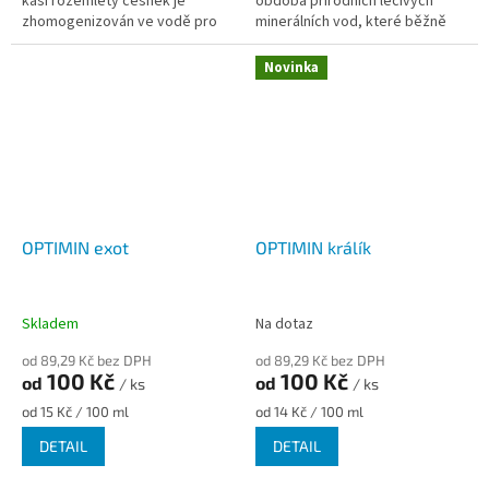
kaši rozemletý česnek je
obdoba přírodních léčivých
zhomogenizován ve vodě pro
minerálních vod, které běžně
jednoduché použití v chovu. Na
používáme při různých
rozdíl od ostatních výrobků se
zdravotních problémech u...
Novinka
nejedná o...
OPTIMIN exot
OPTIMIN králík
Skladem
Na dotaz
od 89,29 Kč bez DPH
od 89,29 Kč bez DPH
100 Kč
100 Kč
od
od
/ ks
/ ks
Měrná
Měrná
od 15 Kč / 100 ml
od 14 Kč / 100 ml
cena:
cena:
DETAIL
DETAIL