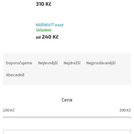
310 Kč
KARNIVIT exot
Skladem
240 Kč
od
Ř
a
Doporučujeme
Nejlevnější
Nejdražší
Nejprodávanější
z
e
Abecedně
n
í
p
Cena
r
o
100
Kč
390
Kč
d
u
k