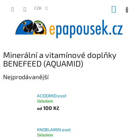
Přejít
NÁKUP
na
CZK
obsah
KOŠÍK
Minerální a vitamínové doplňky
BENEFEED (AQUAMID)
Nejprodávanější
ACIDOMID exot
Skladem
100 Kč
od
KNOBLAMIN exot
Skladem