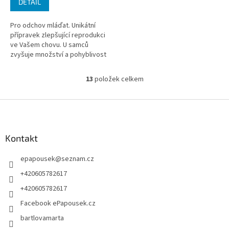
DETAIL
Pro odchov mláďat. Unikátní
přípravek zlepšující reprodukci
ve Vašem chovu. U samců
zvyšuje množství a pohyblivost
spermií, u samic dochází k...
13
položek celkem
O
v
l
Z
á
á
d
p
a
a
Kontakt
c
t
í
epapousek
@
seznam.cz
í
p
r
+420605782617
v
+420605782617
k
y
Facebook ePapousek.cz
v
bartlovamarta
ý