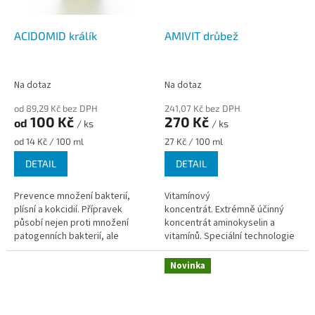
ACIDOMID králík
AMIVIT drůbež
Na dotaz
Na dotaz
od 89,29 Kč bez DPH
241,07 Kč bez DPH
100 Kč
270 Kč
od
/ ks
/ ks
Měrná
Měrná
od 14 Kč / 100 ml
27 Kč / 100 ml
cena:
cena:
DETAIL
DETAIL
Prevence množení bakterií,
Vitamínový
plísní a kokcidií. Přípravek
koncentrát. Extrémně účinný
působí nejen proti množení
koncentrát aminokyselin a
patogenních bakterií, ale
vitamínů. Speciální technologie
také proti různým
výroby snižuje degradaci
nitrobuněčným parazitům, jako
vitamínů v žaludku a zažívacím
Novinka
jsou...
traktu....