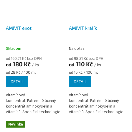
AMIVIT exot
AMIVIT králík
Skladem
Na dotaz
od 160,71 Kč bez DPH
od 98,21 Kč bez DPH
180 Kč
110 Kč
od
od
/ ks
/ ks
Měrná
Měrná
od 28 Kč / 100 ml
od 16 Kč / 100 ml
cena:
cena:
DETAIL
DETAIL
Vitamínový
Vitamínový
koncentrát. Extrémně účinný
koncentrát. Extrémně účinný
koncentrát aminokyselin a
koncentrát aminokyselin a
vitamínů. Speciální technologie
vitamínů. Speciální technologie
výroby snižuje degradaci
výroby snižuje degradaci
vitamínů v žaludku a zažívacím
vitamínů v žaludku a zažívacím
Novinka
traktu. Nedochází také k...
traktu....