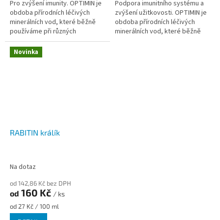
Pro zvýšení imunity. OPTIMIN je
Podpora imunitního systému a
obdoba přírodních léčivých
zvýšení užitkovosti. OPTIMIN je
minerálních vod, které běžně
obdoba přírodních léčivých
používáme při různých
minerálních vod, které běžně
zdravotních problémech u
používáme při různých
lidí. Obdobná je i funkce
zdravotních problémech u...
Novinka
tohoto...
RABITIN králík
Na dotaz
od 142,86 Kč bez DPH
160 Kč
od
/ ks
Měrná
od 27 Kč / 100 ml
cena: