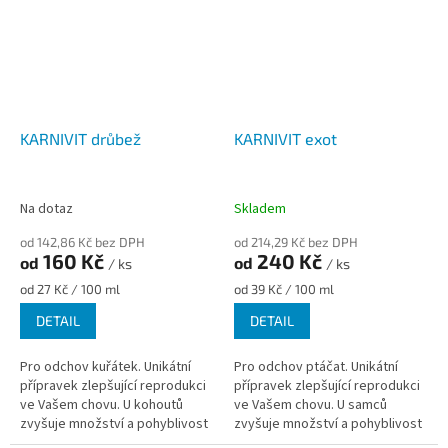
KARNIVIT drůbež
KARNIVIT exot
Na dotaz
Skladem
od 142,86 Kč bez DPH
od 214,29 Kč bez DPH
160 Kč
240 Kč
od
od
/ ks
/ ks
Měrná
Měrná
od 27 Kč / 100 ml
od 39 Kč / 100 ml
cena:
cena:
DETAIL
DETAIL
Pro odchov kuřátek. Unikátní
Pro odchov ptáčat. Unikátní
přípravek zlepšující reprodukci
přípravek zlepšující reprodukci
ve Vašem chovu. U kohoutů
ve Vašem chovu. U samců
zvyšuje množství a pohyblivost
zvyšuje množství a pohyblivost
spermií, u slepic dochází k
spermií, u samic dochází k