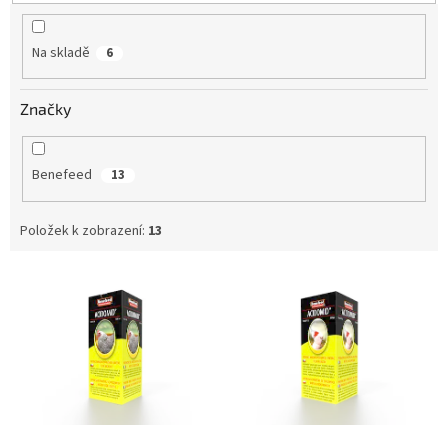
t
ů
Na skladě
6
Značky
Benefeed
13
Položek k zobrazení:
13
V
ý
p
i
s
p
r
o