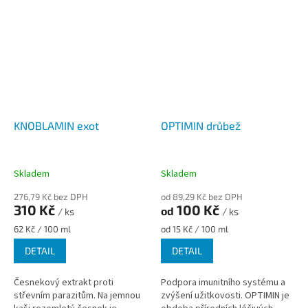
lepšímu oplodnění a vývoji...
lepšímu oplodnění a vývoji
plodů....
KNOBLAMIN exot
OPTIMIN drůbež
Skladem
Skladem
276,79 Kč bez DPH
od 89,29 Kč bez DPH
310 Kč
100 Kč
od
/ ks
/ ks
Měrná
Měrná
62 Kč / 100 ml
od 15 Kč / 100 ml
cena:
cena:
DETAIL
DETAIL
Česnekový extrakt proti
Podpora imunitního systému a
střevním parazitům. Na jemnou
zvýšení užitkovosti. OPTIMIN je