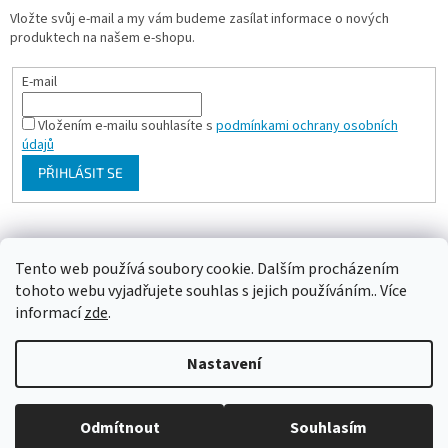
Vložte svůj e-mail a my vám budeme zasílat informace o nových
produktech na našem e-shopu.
E-mail
Vložením e-mailu souhlasíte s
podmínkami ochrany osobních
údajů
PŘIHLÁSIT SE
Milan Bartl chovatelské stránky
Tento web používá soubory cookie. Dalším procházením
tohoto webu vyjadřujete souhlas s jejich používáním.. Více
informací
zde
.
Vytvořil Shoptet
Nastavení
Copyright 2026
ePapousek.cz
. Všechna práva vyhrazena.
Upravit
Odmítnout
Souhlasím
nastavení cookies