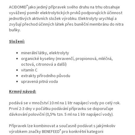
®
ACIDOMID
jako jediný přípravek svého druhu na trhu obsahuje
vyvážený poměr elektrolytických prvků podporujících účinnost
jednotlivých aktivních složek výrobku. Elektrolyty urychlují a
zvyšují přechod účinných látek přes buněční membránu do nitra
buňky.
Složení:
minerální látky, elektrolyty
organické kyseliny (mravenčí, propionová, mléčná,
octová, citronová a další)
vitamín C
extrakty přírodního původu
upravená pitná voda
Krmný návod:
podává se v množství 10 ml na 1 litr napájecí vody po celý rok.
První 2-3 dny v počátku podávání přípravku se doporučuje
dávkování poloviční (0,5% tzn. 5 ml na 1 litr napájecí vody).
Přípravek lze kombinovat a současně podávat s jakýmkoliv
®
výrobkem značky BENEFEED
pro konkrétní kategorii