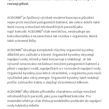
rozvoji plísní.
®
ACIDOMID
je špičkový výrobek moderní koncepce působící
nejen proti množení patogenních bakterií, ale velice dobře také
tlumí rozvoj a množení nitrobuněčných parazitů jako
®
např. kokcidií. ACIDOMID
však není léčivo, neobsahuje ani
kokcidiostatika a nezanechává tak rezidua v organismu. Nemá
také ochranné lhůty.
®
ACIDOMID
obsahuje kompletně všechny organické kyseliny
důležité pro zažívání a trávení. Organické kyseliny okyselují
napájecí vodu, účinně ji také konzervují a stabilizují. Je tak
výrazně omezováno nežádoucí množení patogenních bakterií a
plísní v napájecí vodě, napáječkách a v rozvodech napájecí vody.
Organické kyseliny jsou lehce stravitelné, v organismu jsou navíc
využitelné jako zdroj energie. Organické kyseliny také redukují
potíže zažívacího traktu a zlepšují stravitelnost bílkovin.
®
ACIDOMID
díky látkám přírodního charakteru snižuje množení
nitrobuněčných parazitů, jako jsou například kokcidie. Pro
maximální efekt je však třeba pravidelného podávání do napájecí
vody kdykoli ji měníte.