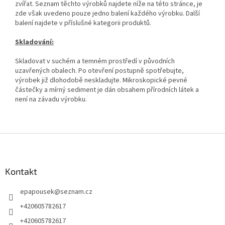
zvířat. Seznam těchto výrobků najdete níže na této stránce, je
zde však uvedeno pouze jedno balení každého výrobku. Další
balení najdete v příslušné kategorii produktů.
Skladování:
Skladovat v suchém a temném prostředí v původních
uzavřených obalech. Po otevření postupně spotřebujte,
výrobek již dlohodobě neskladujte. Mikroskopické pevné
částečky a mírný sediment je dán obsahem přírodních látek a
není na závadu výrobku.
Z
á
p
a
Kontakt
t
epapousek
@
seznam.cz
í
+420605782617
+420605782617