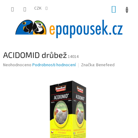
Přejít
NÁKUP
na
CZK
obsah
KOŠÍK
ACIDOMID drůbež
14014
Průměrné
Neohodnoceno
Podrobnosti hodnocení
Značka:
Benefeed
hodnocení
produktu
je
0,0
z
5
hvězdiček.