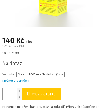
140 Kč
/ ks
125 Kč bez DPH
Měrná
14 Kč / 100 ml
cena:
Na dotaz
Varianta
Možnosti doručení
Přidat do košíku
Prevence množení bakterií, plísní a kokcidií. Přípravek působí nejen