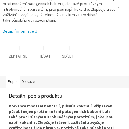
proti množení patogenních bakterií, ale také proti různým
nitrobuněčným parazitům, jako jsou např. kokcidie. Zlepšuje trávení,
zažívání a zvyšuje využitelnost živin z krmiva. Pozitivně
také působí proti rozvoji plísní.
Detailní informace
ZEPTAT SE
HLÍDAT
SDÍLET
Popis
Diskuze
Detailní popis produktu
Prevence množení bakterií, plísní a kokcidií. Přípravek
působí nejen proti množení patogenních bakterií, ale
také proti různým nitrobuněčným parazitům, jako jsou
např. kokcidie. Zlepšuje trávení, zažívání a zvyšuje
využitelnost živin z krmiva. Pozitivně také působí proti