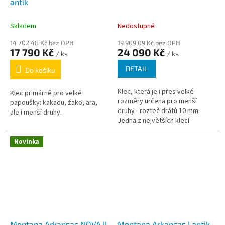
antik
Skladem
Nedostupné
14 702,48 Kč bez DPH
19 909,09 Kč bez DPH
17 790 Kč
24 090 Kč
/ ks
/ ks
DETAIL
Do košíku
Klec, která je i přes velké
Klec primárně pro velké
rozměry určena pro menší
papoušky: kakadu, žako, ara,
druhy - rozteč drátů 10 mm.
ale i menší druhy.
Jedna z největších klecí
Montana s rozdělovací mříží.
Novinka
Montana Arkansas NOVA II
Montana Arkansas I antik