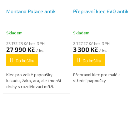
Montana Palace antik
Přepravní klec EVO antik
Skladem
Skladem
23 132,23 Kč bez DPH
2 727,27 Kč bez DPH
27 990 Kč
3 300 Kč
/ ks
/ ks
Do košíku
Do košíku
Klec pro velké papoušky:
Přepravní klec pro malé a
kakadu, žako, ara, ale i menší
střední papoušky
druhy s rozdělovací mříží.