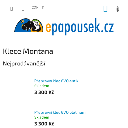
Přejít
NÁKUP
na
CZK
obsah
KOŠÍK
Klece Montana
Nejprodávanější
Přepravní klec EVO antik
Skladem
3 300 Kč
Přepravní klec EVO platinum
Skladem
3 300 Kč