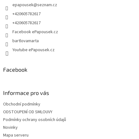
í
epapousek
@
seznam.cz
í
p
r
+420605782617
v
+420605782617
k
y
Facebook ePapousek.cz
v
bartlovamarta
ý
p
Youtube ePapousek.cz
i
s
u
Facebook
Informace pro vás
Obchodní podmínky
ODSTOUPENÍ OD SMLOUVY
Podmínky ochrany osobních údajů
Novinky
Mapa serveru