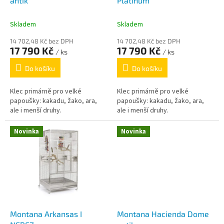
u
antik
Platinum
k
t
Skladem
Skladem
ů
14 702,48 Kč bez DPH
14 702,48 Kč bez DPH
17 790 Kč
17 790 Kč
/ ks
/ ks
Do košíku
Do košíku
Klec primárně pro velké
Klec primárně pro velké
papoušky: kakadu, žako, ara,
papoušky: kakadu, žako, ara,
ale i menší druhy.
ale i menší druhy.
Novinka
Novinka
Montana Arkansas I
Montana Hacienda Dome