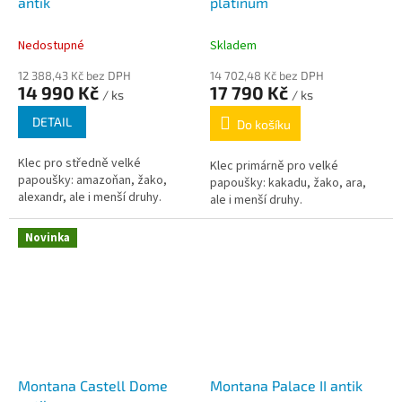
antik
platinum
Nedostupné
Skladem
12 388,43 Kč bez DPH
14 702,48 Kč bez DPH
14 990 Kč
17 790 Kč
/ ks
/ ks
DETAIL
Do košíku
Klec pro středně velké
Klec primárně pro velké
papoušky: amazoňan, žako,
papoušky: kakadu, žako, ara,
alexandr, ale i menší druhy.
ale i menší druhy.
Novinka
Montana Castell Dome
Montana Palace II antik