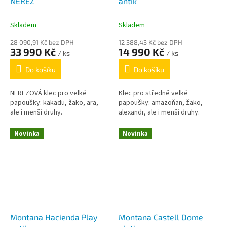
NEREZ
antik
Skladem
Skladem
28 090,91 Kč bez DPH
12 388,43 Kč bez DPH
33 990 Kč
14 990 Kč
/ ks
/ ks
Do košíku
Do košíku
NEREZOVÁ klec pro velké
Klec pro středně velké
papoušky: kakadu, žako, ara,
papoušky: amazoňan, žako,
ale i menší druhy.
alexandr, ale i menší druhy.
Novinka
Novinka
Montana Hacienda Play
Montana Castell Dome