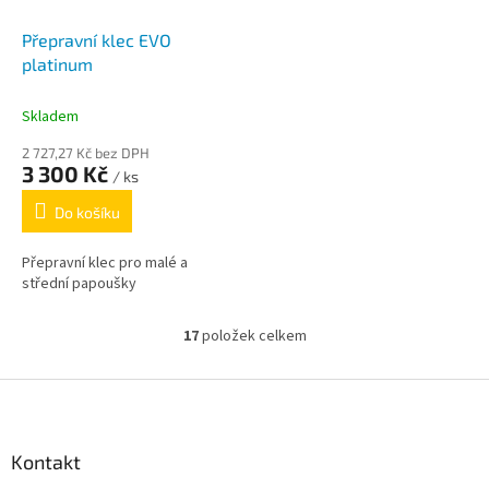
Přepravní klec EVO
platinum
Skladem
2 727,27 Kč bez DPH
3 300 Kč
/ ks
Do košíku
Přepravní klec pro malé a
střední papoušky
17
položek celkem
O
v
l
Z
á
á
d
p
a
a
Kontakt
c
t