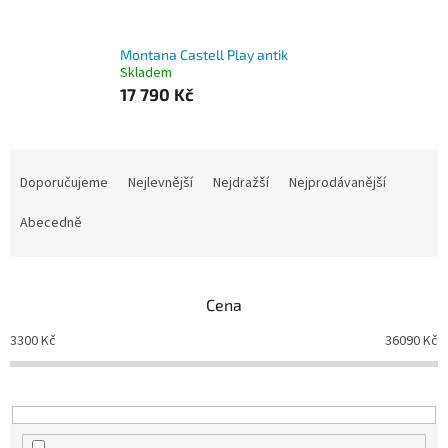
Montana Castell Play antik
Skladem
17 790 Kč
Ř
a
Doporučujeme
Nejlevnější
Nejdražší
Nejprodávanější
z
e
Abecedně
n
í
p
Cena
r
o
3300
Kč
36090
Kč
d
u
k
t
ů