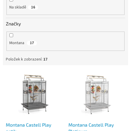
Na skladě
16
Značky
Montana
17
Položek k zobrazení:
17
V
ý
p
i
s
p
r
o
d
Montana Castell Play
Montana Castell Play