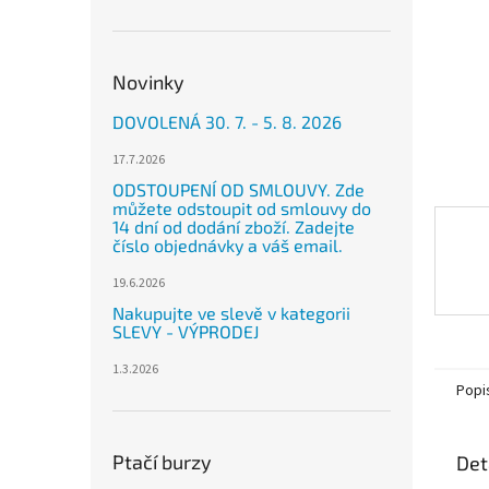
n
e
l
Novinky
DOVOLENÁ 30. 7. - 5. 8. 2026
17.7.2026
ODSTOUPENÍ OD SMLOUVY. Zde
můžete odstoupit od smlouvy do
14 dní od dodání zboží. Zadejte
číslo objednávky a váš email.
19.6.2026
Nakupujte ve slevě v kategorii
SLEVY - VÝPRODEJ
1.3.2026
Popi
Ptačí burzy
Det