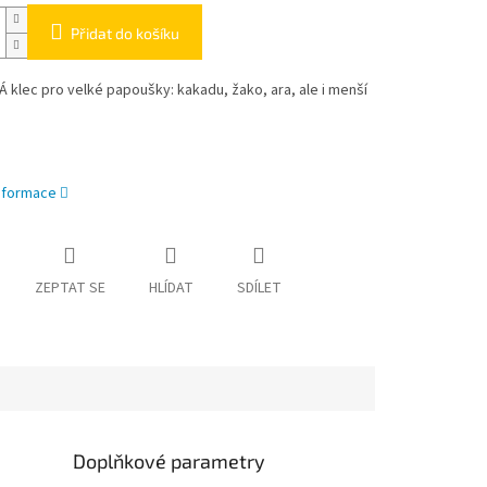
Přidat do košíku
klec pro velké papoušky: kakadu, žako, ara, ale i menší
informace
ZEPTAT SE
HLÍDAT
SDÍLET
Doplňkové parametry