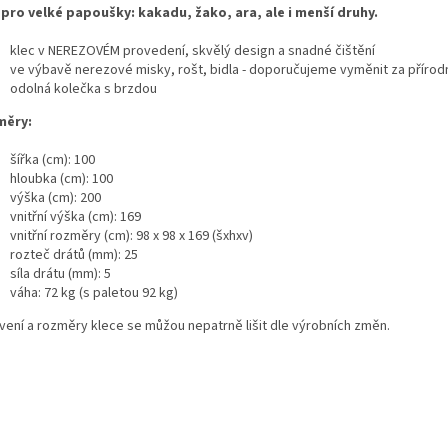
 pro velké papoušky: kakadu, žako, ara, ale i menší druhy.
klec v NEREZOVÉM provedení, skvělý design a snadné čištění
ve výbavě nerezové misky, rošt, bidla - doporučujeme vyměnit za přírod
odolná kolečka s brzdou
měry:
šířka (cm): 100
hloubka (cm): 100
výška (cm): 200
vnitřní výška (cm): 169
vnitřní rozměry (cm): 98 x 98 x 169 (šxhxv)
rozteč drátů (mm): 25
síla drátu (mm): 5
váha: 72 kg (s paletou 92 kg)
vení a rozměry klece se můžou nepatrně lišit dle výrobních změn.