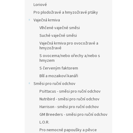
Loriové
Pro plodožravé a hmyzožravé ptáky
Vaječná krmiva
Vlhčené vaječné směsi
Suché vaječné směsi
Vaječná krmiva pro ovocožravé a
hmyzožravé
S ovocema/nebo ořechy a/nebo s
hmyzem
S červeným faktorem
Bílí a mozaikoví kanáři
Směsi pro ruční odchov
Psittacus - směsi pro ruční odchov
Nutribird - směsi pro ruční odchov
Harrison - směsi pro ruční odchov
GM Breeders - směsi pro ruční odchov
L.O.R.
Pro nemocné papoušky a pěvce