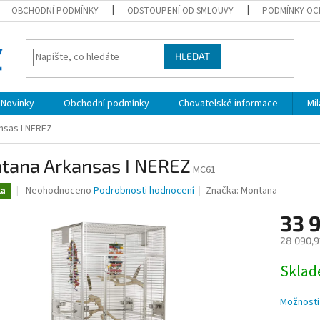
OBCHODNÍ PODMÍNKY
ODSTOUPENÍ OD SMLOUVY
PODMÍNKY OC
HLEDAT
Novinky
Obchodní podmínky
Chovatelské informace
Mi
nsas I NEREZ
tana Arkansas I NEREZ
MC61
Průměrné
Neohodnoceno
Podrobnosti hodnocení
Značka:
Montana
ka
hodnocení
produktu
33 
je
28 090,9
0,0
z
Měrná
Skla
5
cena:
hvězdiček.
Možnosti