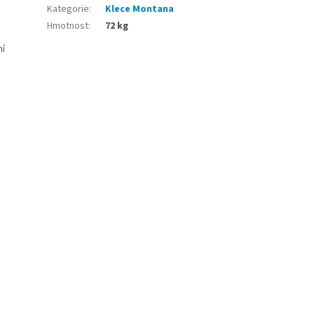
Kategorie
:
Klece Montana
Hmotnost
:
72 kg
ní