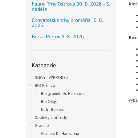
Fauna Trhy Ostrava 30. 8. 2026 - 5.
Klec
neděle
Chovatelské trhy Kroměříž 16. 8.
2026
Burza Přerov 9. 8. 2026
Roz
Přeskočit
Kategorie
kategorie
SLEVY - VÝPRODEJ
BIO Krmivo
Bio granule Dr. Harrisona
Vyba
Bio Oleje
Nutri-Berries
Doplňky z přírody
Granule
Granule Dr. Harrisona