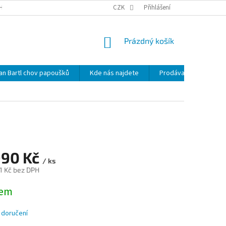
HRANY OSOBNÍCH ÚDAJŮ
NOVINKY
CZK
MAPA SERVERU
Přihlášení
KDE NÁS 
NÁKUPNÍ
Prázdný košík
KOŠÍK
lan Bartl chov papoušků
Kde nás najdete
Prodávané značky
990 Kč
/ ks
1 Kč bez DPH
dem
 doručení