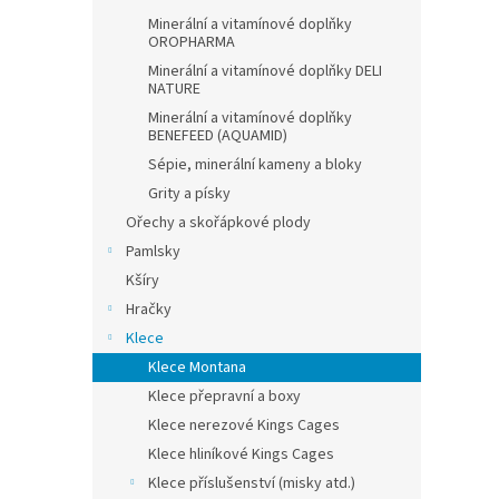
Minerální a vitamínové doplňky
OROPHARMA
Minerální a vitamínové doplňky DELI
NATURE
Minerální a vitamínové doplňky
BENEFEED (AQUAMID)
Sépie, minerální kameny a bloky
Grity a písky
Ořechy a skořápkové plody
Pamlsky
Kšíry
Hračky
Klece
Klece Montana
Klece přepravní a boxy
Klece nerezové Kings Cages
Klece hliníkové Kings Cages
Klece příslušenství (misky atd.)