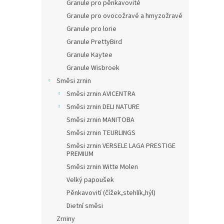
Granule pro pěnkavovité
Granule pro ovocožravé a hmyzožravé
Granule pro lorie
Granule PrettyBird
Granule Kaytee
Granule Wisbroek
Směsi zrnin
Směsi zrnin AVICENTRA
Směsi zrnin DELI NATURE
Směsi zrnin MANITOBA
Směsi zrnin TEURLINGS
Směsi zrnin VERSELE LAGA PRESTIGE
PREMIUM
Směsi zrnin Witte Molen
Velký papoušek
Pěnkavovití (čížek,stehlík,hýl)
Dietní směsi
Zrniny