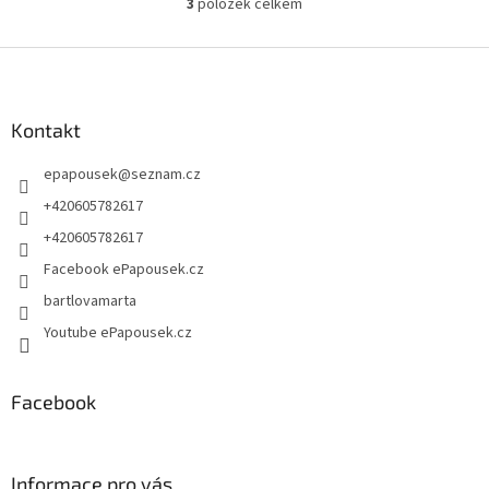
3
položek celkem
O
v
l
Z
á
á
d
p
a
a
Kontakt
c
t
í
epapousek
@
seznam.cz
í
p
r
+420605782617
v
+420605782617
k
y
Facebook ePapousek.cz
v
bartlovamarta
ý
p
Youtube ePapousek.cz
i
s
u
Facebook
Informace pro vás