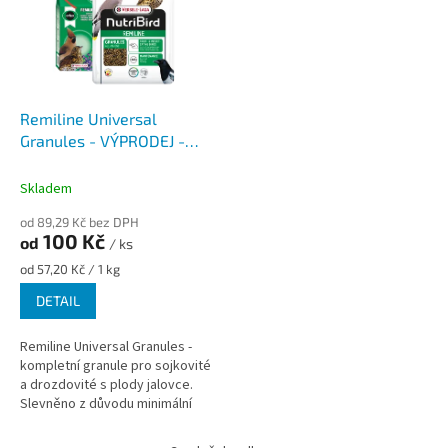
Remiline Universal
Granules - VÝPRODEJ -
minimální trvanlivost
28.3.2026
Skladem
od 89,29 Kč bez DPH
100 Kč
od
/ ks
Měrná
od 57,20 Kč / 1 kg
cena:
DETAIL
Remiline Universal Granules -
kompletní granule pro sojkovité
a drozdovité s plody jalovce.
Slevněno z důvodu minimální
trvanlivosti (best before)
produktu do 28. 3. 2026....