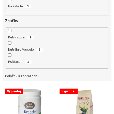
Na skladě
3
Značky
Deli Nature
1
NutriBird Versele
1
Psittacus
1
Položek k zobrazení:
3
V
Výprodej
Výprodej
ý
p
i
s