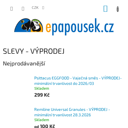
Přejít
NÁKUP
na
CZK
obsah
KOŠÍK
SLEVY - VÝPRODEJ
Nejprodávanější
Psittacus EGGFOOD - Vaječná směs - VÝPRODEJ-
minimální trvanlivost do 2026/03
Skladem
299 Kč
Remiline Universal Granules - VÝPRODEJ -
minimální trvanlivost 28.3.2026
Skladem
100 Kč
od