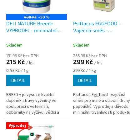
p
r
o
430 Kč
–50 %
d
DELI NATURE Breed+
Psittacus EGGFOOD -
u
VÝPRODEJ - minimální
Vaječná směs -
k
trvanlovost do 04/2026
VÝPRODEJ-minimální
t
trvanlivost do 2026/03
Skladem
Skladem
ů
191,96 Kč bez DPH
266,96 Kč bez DPH
215 Kč
299 Kč
/ ks
/ ks
Měrná
Měrná
0,43 Kč / 1 g
299 Kč / 1 kg
cena:
cena:
DETAIL
DETAIL
BREED + je vysoce kvalitní
Psittacus Eggfood - vaječná
doplněk stravy vyvinutý ve
směs pro malé a střední druhy
spolupráci s veterináři,
papoušků. Výprodej z důvodu
odborníky na výživu, vědci a
minimální trvanlivosti produktu
významnými chovateli. BREED +
(best before) 2026/03. Produkt
má jedinečné složení
je v originálním balení....
Výprodej
aminokyselin,...