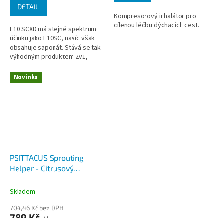
DETAIL
Kompresorový inhalátor pro
cílenou léčbu dýchacích cest.
F10 SCXD má stejné spektrum
účinku jako F10SC, navíc však
obsahuje saponát. Stává se tak
výhodným produktem 2v1,
který slouží pro běžný úklid a
zároveň důkladnou dezinfeci.
Novinka
PSITTACUS Sprouting
Helper - Citrusový
nakličovací přípravek 250
ml
Skladem
704,46 Kč bez DPH
789 Kč