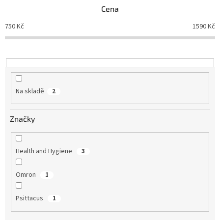
p
Cena
r
o
750
Kč
1590
Kč
d
u
k
t
ů
Na skladě
2
Značky
Health and Hygiene
3
Omron
1
Psittacus
1