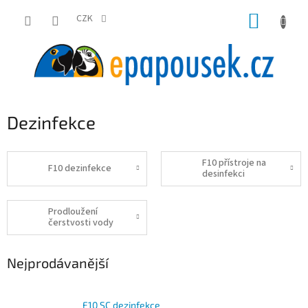
Přejít
NÁKUP
na
CZK
obsah
KOŠÍK
Dezinfekce
F10 přístroje na
F10 dezinfekce
desinfekci
Prodloužení
čerstvosti vody
Nejprodávanější
F10 SC dezinfekce