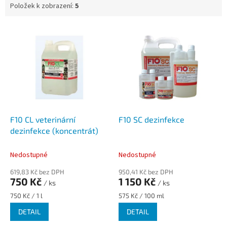
Položek k zobrazení:
5
V
ý
p
i
s
p
r
o
d
F10 CL veterinární
F10 SC dezinfekce
u
dezinfekce (koncentrát)
k
t
Nedostupné
Nedostupné
ů
619,83 Kč bez DPH
950,41 Kč bez DPH
750 Kč
1 150 Kč
/ ks
/ ks
Měrná
Měrná
750 Kč / 1 l
575 Kč / 100 ml
cena:
cena:
DETAIL
DETAIL