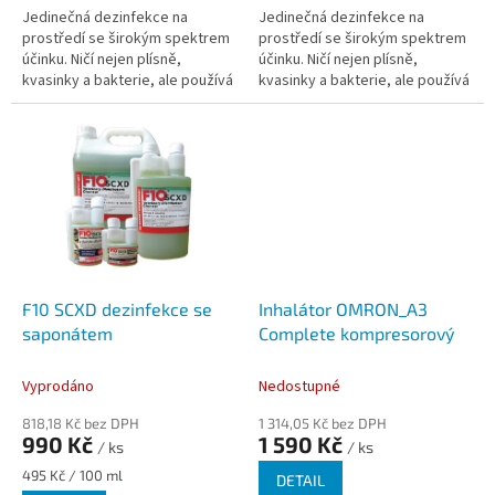
Jedinečná dezinfekce na
Jedinečná dezinfekce na
prostředí se širokým spektrem
prostředí se širokým spektrem
účinku. Ničí nejen plísně,
účinku. Ničí nejen plísně,
kvasinky a bakterie, ale používá
kvasinky a bakterie, ale používá
se především k likvidaci i těch
se především k likvidaci i těch
nejodolnějších virů jako je...
nejodolnějších virů jako je...
F10 SCXD dezinfekce se
Inhalátor OMRON_A3
saponátem
Complete kompresorový
Vyprodáno
Nedostupné
818,18 Kč bez DPH
1 314,05 Kč bez DPH
990 Kč
1 590 Kč
/ ks
/ ks
Měrná
495 Kč / 100 ml
DETAIL
cena: