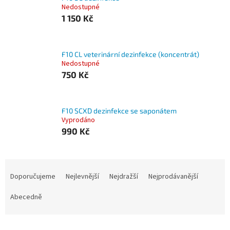
Nedostupné
1 150 Kč
F10 CL veterinární dezinfekce (koncentrát)
Nedostupné
750 Kč
F10 SCXD dezinfekce se saponátem
Vyprodáno
990 Kč
Ř
a
Doporučujeme
Nejlevnější
Nejdražší
Nejprodávanější
z
e
Abecedně
n
í