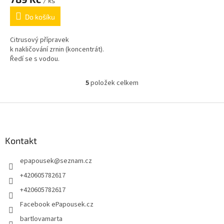
/ ks
Do košíku
Citrusový přípravek
k nakličování zrnin (koncentrát).
Ředí se s vodou.
5
položek celkem
O
v
l
Z
á
á
d
p
a
a
Kontakt
c
t
í
epapousek
@
seznam.cz
í
p
r
+420605782617
v
+420605782617
k
y
Facebook ePapousek.cz
v
bartlovamarta
ý