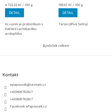
Měrná
Měrná
199,67 Kč / 100 g
4 722,22 Kč / 100 g
cena:
cena:
DETAIL
DETAIL
Tarsin (dříve Sintra)
Ac-i-prim je probiotikum s
bakterií Lactobacillus
acidophilus
2
položek celkem
O
v
l
Z
á
á
d
p
a
a
Kontakt
c
t
í
epapousek
@
seznam.cz
í
p
r
+420605782617
v
+420605782617
k
y
Facebook ePapousek.cz
v