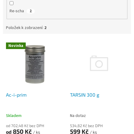
Re-scha
2
Položek k zobrazení:
2
V
Novinka
ý
p
i
s
p
r
o
d
TARSIN 300 g
Ac-i-prim
u
k
t
Na dotaz
Skladem
ů
534,82 Kč bez DPH
od 702,48 Kč bez DPH
599 Kč
850 Kč
od
/ ks
/ ks