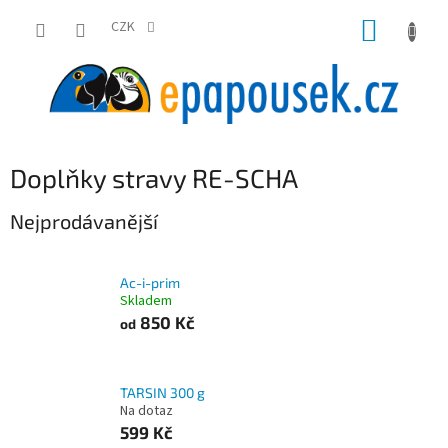
Přejít
NÁKUP
na
CZK
obsah
KOŠÍK
Doplňky stravy RE-SCHA
Nejprodávanější
Ac-i-prim
Skladem
850 Kč
od
TARSIN 300 g
Na dotaz
599 Kč