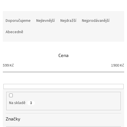
Ř
a
Doporučujeme
Nejlevnější
Nejdražší
Nejprodávanější
z
e
Abecedně
n
í
p
Cena
r
o
599
Kč
1900
Kč
d
u
k
t
ů
Na skladě
1
Značky