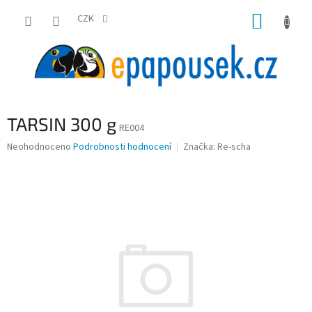
Přejít
NÁKUP
na
CZK
obsah
KOŠÍK
TARSIN 300 g
RE004
Průměrné
Neohodnoceno
Podrobnosti hodnocení
Značka:
Re-scha
hodnocení
produktu
je
0,0
z
5
hvězdiček.