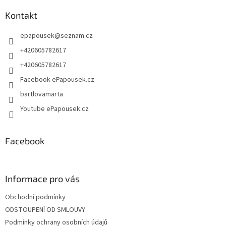
p
a
Kontakt
t
epapousek
@
seznam.cz
í
+420605782617
+420605782617
Facebook ePapousek.cz
bartlovamarta
Youtube ePapousek.cz
Facebook
Informace pro vás
Obchodní podmínky
ODSTOUPENÍ OD SMLOUVY
Podmínky ochrany osobních údajů