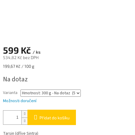
599 Kč
/ ks
534,82 Kč bez DPH
Měrná
199,67 Kč / 100 g
cena:
Na dotaz
Varianta
Možnosti doručení
Přidat do košíku
Tarsin (dříve Sintra)