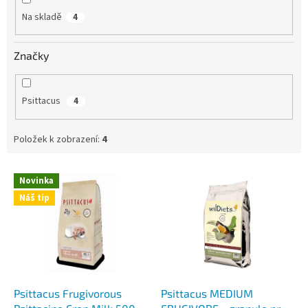
Na skladě
4
Značky
Psittacus
4
Položek k zobrazení:
4
V
Novinka
ý
Náš tip
p
i
s
p
r
o
d
Psittacus Frugivorous
Psittacus MEDIUM