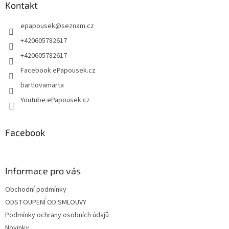
a
Kontakt
c
t
í
epapousek
@
seznam.cz
í
p
r
+420605782617
v
+420605782617
k
y
Facebook ePapousek.cz
v
bartlovamarta
ý
p
Youtube ePapousek.cz
i
s
u
Facebook
Informace pro vás
Obchodní podmínky
ODSTOUPENÍ OD SMLOUVY
Podmínky ochrany osobních údajů
Novinky