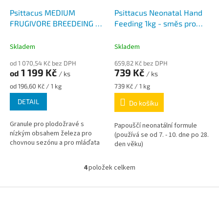
Psittacus MEDIUM
Psittacus Neonatal Hand
FRUGIVORE BREEDEING -
Feeding 1kg - směs pro
granule pro plodožravé
ruční odchov od 7. do 28.
pro chovnou sezónu
dne věku
Skladem
Skladem
od 1 070,54 Kč bez DPH
659,82 Kč bez DPH
1 199 Kč
739 Kč
od
/ ks
/ ks
Měrná
Měrná
od 196,60 Kč / 1 kg
739 Kč / 1 kg
cena:
cena:
DETAIL
Do košíku
Granule pro plodožravé s
Papouščí neonatální formule
nízkým obsahem železa pro
(používá se od 7. - 10. dne po 28.
chovnou sezónu a pro mláďata
den věku)
4
položek celkem
O
v
l
Z
á
á
d
p
a