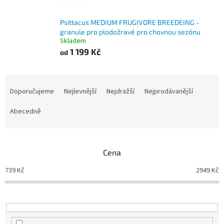
Psittacus MEDIUM FRUGIVORE BREEDEING -
granule pro plodožravé pro chovnou sezónu
Skladem
1 199 Kč
od
Ř
a
Doporučujeme
Nejlevnější
Nejdražší
Nejprodávanější
z
e
Abecedně
n
í
p
Cena
r
o
739
Kč
2949
Kč
d
u
k
t
ů