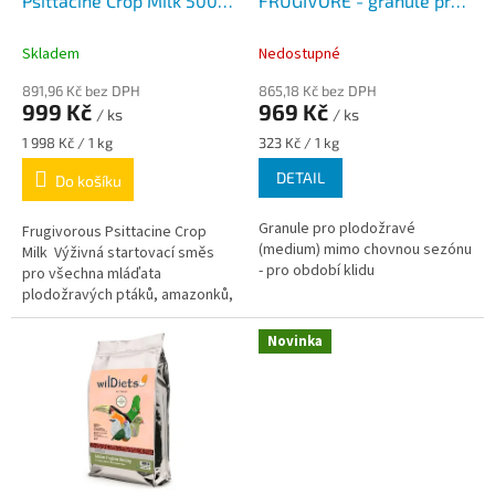
u
Psittacine Crop Milk 500g
FRUGIVORE - granule pro
k
- směs pro ruční odchov
plodožravé pro celoroční
t
plodožravých ptáků od
podávání
Skladem
Nedostupné
ů
nalíhnutí do 7. dne
891,96 Kč bez DPH
865,18 Kč bez DPH
999 Kč
969 Kč
/ ks
/ ks
Měrná
Měrná
1 998 Kč / 1 kg
323 Kč / 1 kg
cena:
cena:
DETAIL
Do košíku
Granule pro plodožravé
Frugivorous Psittacine Crop
(medium) mimo chovnou sezónu
Milk Výživná startovací směs
- pro období klidu
pro všechna mláďata
plodožravých ptáků, amazonků,
eklektů a loriů od vylíhnutí až po
7. den života
Novinka