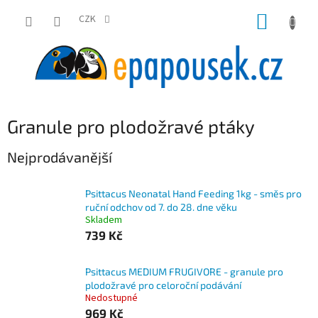
Přejít
NÁKUP
na
CZK
obsah
KOŠÍK
Granule pro plodožravé ptáky
Nejprodávanější
Psittacus Neonatal Hand Feeding 1kg - směs pro
ruční odchov od 7. do 28. dne věku
Skladem
739 Kč
Psittacus MEDIUM FRUGIVORE - granule pro
plodožravé pro celoroční podávání
Nedostupné
969 Kč