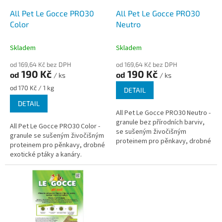
o
d
All Pet Le Gocce PRO30
All Pet Le Gocce PRO30
u
Color
Neutro
k
t
Skladem
Skladem
ů
od 169,64 Kč bez DPH
od 169,64 Kč bez DPH
190 Kč
190 Kč
od
od
/ ks
/ ks
Měrná
od 170 Kč / 1 kg
DETAIL
cena:
DETAIL
All Pet Le Gocce PRO30 Neutro -
granule bez přírodních barviv,
All Pet Le Gocce PRO30 Color -
se sušeným živočišným
granule se sušeným živočišným
proteinem pro pěnkavy, drobné
proteinem pro pěnkavy, drobné
exotické ptáky a kanáry.
exotické ptáky a kanáry.