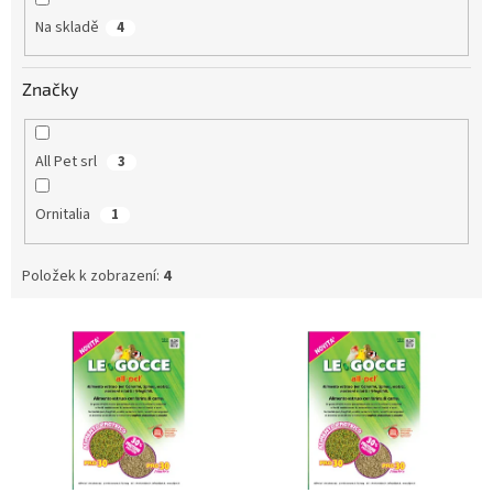
Na skladě
4
Značky
All Pet srl
3
Ornitalia
1
Položek k zobrazení:
4
V
ý
p
i
s
p
r