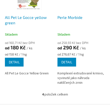
All Pet Le Gocce yellow
Perle Morbide
green
Skladem
Skladem
od 160,71 Kč bez DPH
od 258,93 Kč bez DPH
180 Kč
290 Kč
od
od
/ ks
/ ks
Měrná
Měrná
od 158 Kč / 1 kg
od 276,67 Kč / 1 kg
cena:
cena:
DETAIL
DETAIL
All Pet Le Gocce Yellow Green
Komplexní extrudované krmivo,
vyvinuté jako náhrada
naklíčených zrnin
4
položek celkem
O
v
l
Z