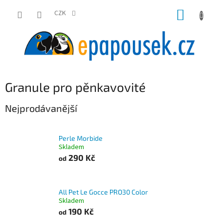
Přejít
NÁKUP
na
CZK
obsah
KOŠÍK
Granule pro pěnkavovité
Nejprodávanější
Perle Morbide
Skladem
290 Kč
od
All Pet Le Gocce PRO30 Color
Skladem
190 Kč
od