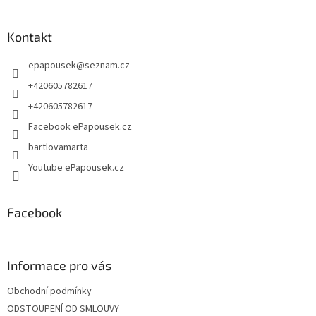
á
á
d
p
a
a
Kontakt
c
t
í
epapousek
@
seznam.cz
í
p
r
+420605782617
v
+420605782617
k
y
Facebook ePapousek.cz
v
bartlovamarta
ý
p
Youtube ePapousek.cz
i
s
u
Facebook
Informace pro vás
Obchodní podmínky
ODSTOUPENÍ OD SMLOUVY