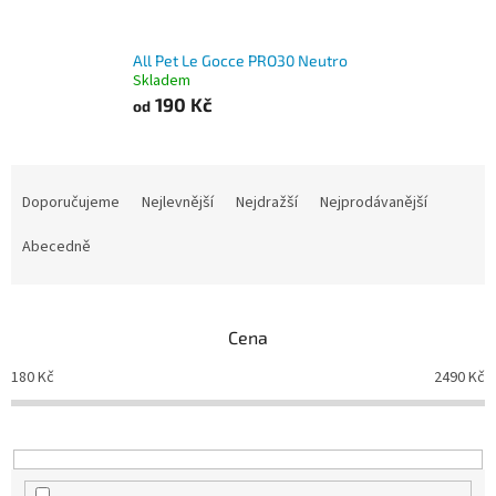
All Pet Le Gocce PRO30 Neutro
Skladem
190 Kč
od
Ř
a
Doporučujeme
Nejlevnější
Nejdražší
Nejprodávanější
z
e
Abecedně
n
í
p
Cena
r
o
180
Kč
2490
Kč
d
u
k
t
ů