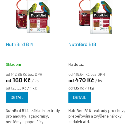
p
i
s
p
r
o
d
NutriBird B14
NutriBird B18
u
k
t
Skladem
Na dotaz
ů
od 142,86 Kč bez DPH
od 419,64 Kč bez DPH
160 Kč
470 Kč
od
od
/ ks
/ ks
Měrná
Měrná
od 123,33 Kč / 1 kg
od 135 Kč / 1 kg
cena:
cena:
DETAIL
DETAIL
NutriBird B14 - základní extrudy
NutriBird B18 - extrudy pro chov,
pro andulky, agapornisy,
přepeřování a zvýšené nároky
neofémy a papoušíky
andulek atd.