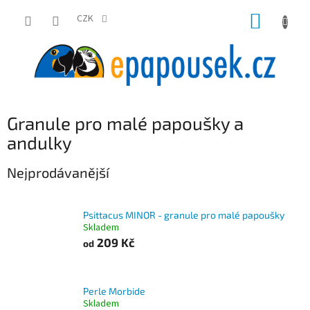
Přejít
NÁKUP
na
CZK
obsah
KOŠÍK
Granule pro malé papoušky a
andulky
Nejprodávanější
Psittacus MINOR - granule pro malé papoušky
Skladem
209 Kč
od
Perle Morbide
Skladem