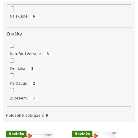
t
ů
Na skladě
6
Značky
NutriBird Versele
3
Ornitalia
1
Psittacus
2
Zupreem
3
Položek k zobrazení:
9
V
Novinka
Novinka
ý