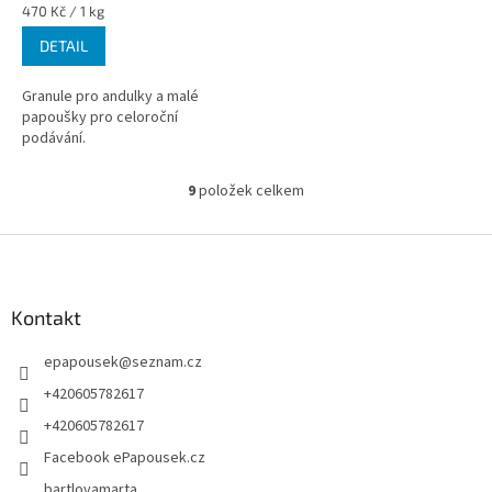
Měrná
470 Kč / 1 kg
cena:
DETAIL
Granule pro andulky a malé
papoušky pro celoroční
podávání.
9
položek celkem
O
v
l
Z
á
á
d
p
a
a
Kontakt
c
t
í
epapousek
@
seznam.cz
í
p
r
+420605782617
v
+420605782617
k
y
Facebook ePapousek.cz
v
bartlovamarta
ý