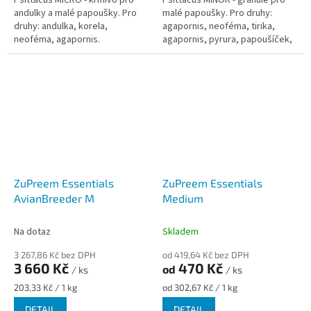
Psittacus MICRO - krmivo pro
Psittacus MINOR - granule pro
andulky a malé papoušky. Pro
malé papoušky. Pro druhy:
druhy: andulka, korela,
agapornis, neoféma, tirika,
neoféma, agapornis.
agapornis, pyrura, papoušíček,
aymara
ZuPreem Essentials
ZuPreem Essentials
AvianBreeder M
Medium
Na dotaz
Skladem
3 267,86 Kč bez DPH
od 419,64 Kč bez DPH
3 660 Kč
470 Kč
od
/ ks
/ ks
Měrná
Měrná
203,33 Kč / 1 kg
od 302,67 Kč / 1 kg
cena:
cena:
DETAIL
DETAIL