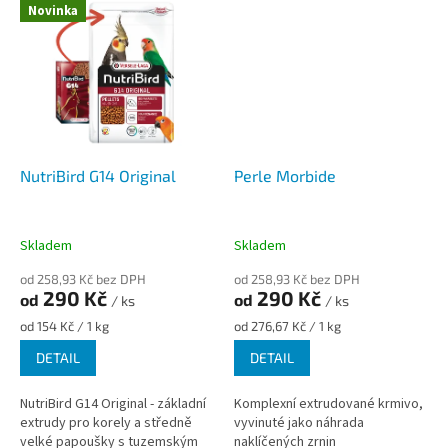
Novinka
NutriBird G14 Original
Perle Morbide
Skladem
Skladem
od 258,93 Kč bez DPH
od 258,93 Kč bez DPH
290 Kč
290 Kč
od
od
/ ks
/ ks
Měrná
Měrná
od 154 Kč / 1 kg
od 276,67 Kč / 1 kg
cena:
cena:
DETAIL
DETAIL
NutriBird G14 Original - základní
Komplexní extrudované krmivo,
extrudy pro korely a středně
vyvinuté jako náhrada
velké papoušky s tuzemským
naklíčených zrnin