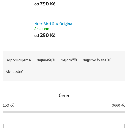
290 Kč
od
NutriBird G14 Original
Skladem
290 Kč
od
Ř
a
Doporučujeme
Nejlevnější
Nejdražší
Nejprodávanější
z
e
Abecedně
n
í
p
Cena
r
o
159
Kč
3660
Kč
d
u
k