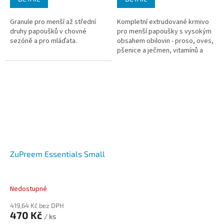
Granule pro menší až střední
Kompletní extrudované krmivo
druhy papoušků v chovné
pro menší papoušky s vysokým
sezóně a pro mláďata.
obsahem obilovin - proso, oves,
pšenice a ječmen, vitamínů a
minerálů.
ZuPreem Essentials Small
Nedostupné
419,64 Kč bez DPH
470 Kč
/ ks