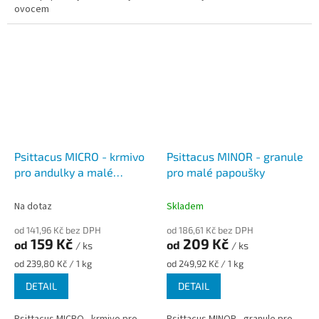
ovocem
Psittacus MICRO - krmivo
Psittacus MINOR - granule
pro andulky a malé
pro malé papoušky
papoušky
Na dotaz
Skladem
od 141,96 Kč bez DPH
od 186,61 Kč bez DPH
159 Kč
209 Kč
od
od
/ ks
/ ks
Měrná
Měrná
od 239,80 Kč / 1 kg
od 249,92 Kč / 1 kg
cena:
cena:
DETAIL
DETAIL