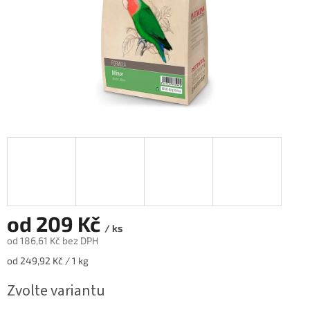
od
209 Kč
/ ks
od
186,61 Kč
bez DPH
Měrná
od 249,92 Kč / 1 kg
cena:
Zvolte variantu