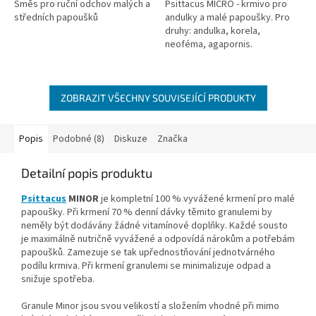
Směs pro ruční odchov malých a
Psittacus MICRO - krmivo pro
středních papoušků
andulky a malé papoušky. Pro
druhy: andulka, korela,
neoféma, agapornis.
ZOBRAZIT VŠECHNY SOUVISEJÍCÍ PRODUKTY
Popis
Podobné (8)
Diskuze
Značka
Detailní popis produktu
Psittacus
MINOR
je kompletní 100 % vyvážené krmení pro malé
papoušky. Při krmení 70 % denní dávky těmito granulemi by
neměly být dodávány žádné vitamínové doplňky. Každé sousto
je maximálně nutričně vyvážené a odpovídá nárokům a potřebám
papoušků. Zamezuje se tak upřednostňování jednotvárného
podílu krmiva. Při krmení granulemi se minimalizuje odpad a
snižuje spotřeba.
Granule Minor jsou svou velikostí a složením vhodné při mimo