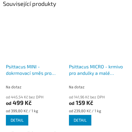
Související produkty
Psittacus MINI -
Psittacus MICRO - krmivo
dokrmovací směs pro
pro andulky a malé
malé a střední papoušky a
papoušky
kakadu růžové
Na dotaz
Na dotaz
od 445,54 Kč bez DPH
od 141,96 Kč bez DPH
499 Kč
159 Kč
od
od
Měrná
Měrná
od 399,80 Kč / 1 kg
od 239,80 Kč / 1 kg
cena:
cena:
DETAIL
DETAIL