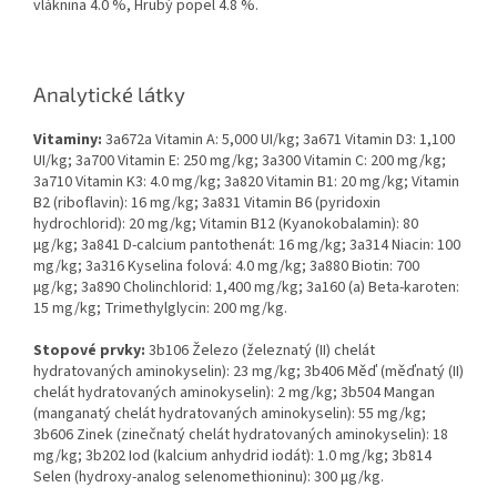
vláknina 4.0 %, Hrubý popel 4.8 %.
Analytické látky
Vitaminy:
3a672a Vitamin A: 5,000 UI/kg; 3a671 Vitamin D3: 1,100
UI/kg; 3a700 Vitamin E: 250 mg/kg; 3a300 Vitamin C: 200 mg/kg;
3a710 Vitamin K3: 4.0 mg/kg; 3a820 Vitamin B1: 20 mg/kg; Vitamin
B2 (riboflavin): 16 mg/kg; 3a831 Vitamin B6 (pyridoxin
hydrochlorid): 20 mg/kg; Vitamin B12 (Kyanokobalamin): 80
µg/kg; 3a841 D-calcium pantothenát: 16 mg/kg; 3a314 Niacin: 100
mg/kg; 3a316 Kyselina folová: 4.0 mg/kg; 3a880 Biotin: 700
µg/kg; 3a890 Cholinchlorid: 1,400 mg/kg; 3a160 (a) Beta-karoten:
15 mg/kg; Trimethylglycin: 200 mg/kg.
Stopové prvky:
3b106 Železo (železnatý (II) chelát
hydratovaných aminokyselin): 23 mg/kg; 3b406 Měď (měďnatý (II)
chelát hydratovaných aminokyselin): 2 mg/kg; 3b504 Mangan
(manganatý chelát hydratovaných aminokyselin): 55 mg/kg;
3b606 Zinek (zinečnatý chelát hydratovaných aminokyselin): 18
mg/kg; 3b202 Iod (kalcium anhydrid iodát): 1.0 mg/kg; 3b814
Selen (hydroxy-analog selenomethioninu): 300 µg/kg.