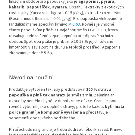
hnízdním období pro papoušky jako je
agapornis, pyrura,
kakarik, papoušíček, aymara
. Obsahují extrakty z exotických
rostlin juky (Yucca schidigera – 0.15 g/kg), extrakt z rozmarýnu
(Rosmarinus officinalis – 0.02 g/kg). Pro papouška vlnkovaného
(andulku) máme speciální krmivo
MICRO
. Rovněž je vhodné
těmto papouškům přidávat vaječnou směs EGGFOOD, která
obsahuje celé sušené vejce, zejména při přípravě na hnízdní
období. Spotřeba ptáků je přibližně 10-18 % jejich tělesné
hmotnosti v závislosti na druhu a teplotě prostředí. Agapornis
zkonzumuje denně 5-6 g.
Návod na použití
Produkt je vytvořen tak, aby představoval
100 % stravu
papouška a plně tak nahrazuje směs zrnin
. Zelenina ani
ovoce by nemělo chybět v denní krmné dávce. Granule jsou
rovněž výborné jako doplněk stravy, protože každá,
byť i malá
porce granulí je komplexně vyvážená
a představuje i
sebemenší dodej všeho potřebného.
Při přechodu na granule je třeba dodržet několik zásad. Krmivo