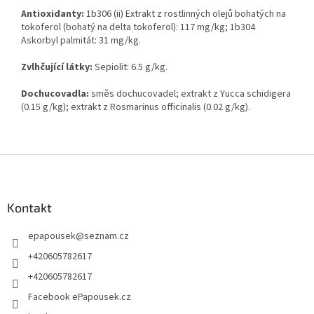
Antioxidanty:
1b306 (ii) Extrakt z rostlinných olejů bohatých na
tokoferol (bohatý na delta tokoferol): 117 mg/kg; 1b304
Askorbyl palmitát: 31 mg/kg.
Zvlhčující látky:
Sepiolit: 6.5 g/kg.
Dochucovadla:
směs dochucovadel; extrakt z Yucca schidigera
(0.15 g/kg); extrakt z Rosmarinus officinalis (0.02 g/kg).
Z
á
p
a
Kontakt
t
epapousek
@
seznam.cz
í
+420605782617
+420605782617
Facebook ePapousek.cz