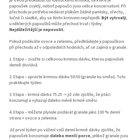
je třeba předkládat do identického krmítka, na které je
papoušek zvyklý, neboť papoušci jsou velice konzervativní. Při
přechodu je potřeba nedávat ptákům žádné pamlsky, ořechy,
tučné či sladké, aby se tímto krmivem nepřejedli.
Být vytrvalý
,
u některých papoušků může přechod trvat i týdny.
Nejdůležitější je nepovolit.
Pokud podáváte ovoce a zeleninu, předkládejte ji papouškovi
při přechodu až v odpoledních hodinách, ať se zajímá o granule.
1. Etapa – zvažte si celkovou krmnou dávku, kterou papoušek
denně dostává.
2. Etapa – upravte krmnou dávku 50:50 (granule ku směsi). Toto
praktikujte týden.
3. Etapa – krmná dávka 75:25 -> již zde zjistíte, že ptáci
konzumují a vyhazují daleko méně krmné směsi.
4. Etapa – můžete plynule podávat granule jako 100 % denní
stravu + ovoce a zelenina.
Již první týden po vážení vaší denní krmné dávky zjistíte, že
papoušek konzumuje
daleko menší porce
, jelikož granule jsou