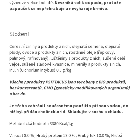
výživově velice bohaté.
Nevzniká tolik odpadu, protože
papoušek se nepřehrabuje a nevyhazuje krmivo.
Složení
Cereální zrniny a produkty z nich, olejnatá semena, olejnaté
plody, ovoce a produkty z nich, rostlinné oleje (řepkový,
palmový, rafinovaný), luštěniny a produkty z nich, sušené celé
vejce, sušené sladové kvasnice, minerály a produkty z nich,
inulin (Cichorium intybus) 0.5 g/kg.
Všechny produkty PSITTACUS jsou vyrobeny z BIO produktů,
bez konzervantů, GMO (geneticky modifikovaných organismů)
a barviv.
Je třeba zabránit současnému použití s pitnou vodou, do
níž byl přidán cholinchlorid. Skladujte v suchu a chladu.
Metabolická hodnota 3380 Kcal/kg.
Vlhkost 8.0 %, Hrubý protein 18.0 %, Hrubý tuk 10.0 %, Hrubá