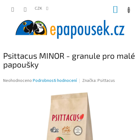
Přejít
NÁKUP
na
CZK
obsah
KOŠÍK
Psittacus MINOR - granule pro malé
papoušky
Průměrné
Neohodnoceno
Podrobnosti hodnocení
Značka:
Psittacus
hodnocení
produktu
je
0,0
z
5
hvězdiček.