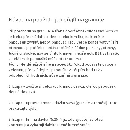
Návod na použití - jak přejít na granule
Při přechodu na granule je třeba dodržet několik zásad. Krmivo
je třeba předkládat do identického krmítka, na které je
papoušek zvyklý, neboť papoušci jsou velice konzervativní. Při
přechodu je potřeba nedávat ptákům žádné pamlsky, ořechy,
tučné či sladké, aby se tímto krmivem nepřejedli.
Být vytrvalý
,
u některých papoušků může přechod trvat i
týdny.
Nejdůležitější je nepovolit.
Pokud podáváte ovoce a
zeleninu, předkládejte ji papouškovi při přechodu až v
odpoledních hodinách, ať se zajímá o granule.
1. Etapa – zvažte si celkovou krmnou dávku, kterou papoušek
denně dostává.
2. Etapa – upravte krmnou dávku 50:50 (granule ku směsi). Toto
praktikujte týden.
3. Etapa – krmná dávka 75:25 -> již zde zjistíte, že ptáci
konzumují a vyhazují daleko méně krmné směsi.