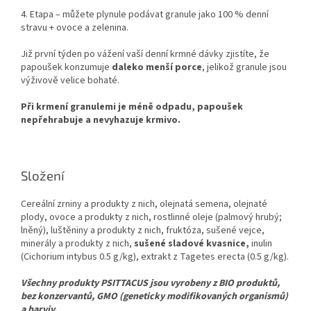
4. Etapa – můžete plynule podávat granule jako 100 % denní
stravu + ovoce a zelenina.
Již první týden po vážení vaší denní krmné dávky zjistíte, že
papoušek konzumuje
daleko menší porce
, jelikož granule jsou
výživově velice bohaté.
Při krmení granulemi je méně odpadu, papoušek
nepřehrabuje a nevyhazuje krmivo.
Složení
Cereální zrniny a produkty z nich, olejnatá semena, olejnaté
plody, ovoce a produkty z nich, rostlinné oleje (palmový hrubý;
lněný), luštěniny a produkty z nich, fruktóza, sušené vejce,
minerály a produkty z nich,
sušené sladové kvasnice,
inulin
(Cichorium intybus 0.5 g/kg), extrakt z Tagetes erecta (0.5 g/kg).
Všechny produkty PSITTACUS jsou vyrobeny z BIO produktů,
bez konzervantů, GMO (geneticky modifikovaných organismů)
a barviv.