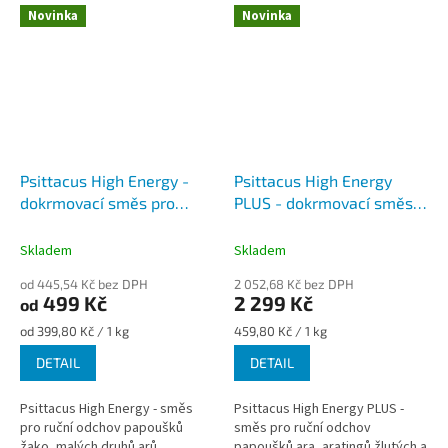
Novinka
Novinka
Psittacus High Energy -
Psittacus High Energy
dokrmovací směs pro
PLUS - dokrmovací směs
papoušky žako a malé ary
pro papoušky ara
Skladem
Skladem
od 445,54 Kč bez DPH
2 052,68 Kč bez DPH
499 Kč
2 299 Kč
od
Měrná
Měrná
od 399,80 Kč / 1 kg
459,80 Kč / 1 kg
cena:
cena:
DETAIL
DETAIL
Psittacus High Energy - směs
Psittacus High Energy PLUS -
pro ruční odchov papoušků
směs pro ruční odchov
žako, malých druhů arů,
papoušků ara, aratingů žlutých a