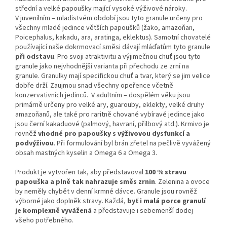
střední a velké papoušky mající vysoké výživové nároky.
V juvenilním – mladistvém období jsou tyto granule určeny pro
všechny mladé jedince větších papoušků (žako, amazoňan,
Poicephalus, kakadu, ara, aratinga, eklektus). Samotní chovatelé
používající naše dokrmovací směsi dávají mláďatům tyto granule
při odstavu
. Pro svoji atraktivitu a výjimečnou chuť jsou tyto
granule jako nejvhodnější varianta při přechodu ze zrní na
granule. Granulky mají specifickou chuť a tvar, který se jim velice
dobře drží. Zaujmou snad všechny opeřence včetně
konzervativních jedinců. V adultním – dospělém věku jsou
primárně určeny pro velké ary, guarouby, eklekty, velké druhy
amazoňanů, ale také pro raritně chované vybíravé jedince jako
jsou černí kakaduové (palmový, havraní, přilbový atd.). Krmivo je
rovněž
vhodné pro papoušky s výživovou dysfunkcí a
podvýživou
. Při formulování byl brán zřetel na pečlivě vyvážený
obsah mastných kyselin a Omega 6 a Omega 3.
Produkt je vytvořen tak, aby představoval
100 % stravu
papouška a plně tak nahrazuje směs zrnin
. Zelenina a ovoce
by neměly chybět v denní krmné dávce. Granule jsou rovněž
výborné jako doplněk stravy. Každá,
byť i malá porce granulí
je komplexně vyvážená
a představuje i sebemenší dodej
všeho potřebného.