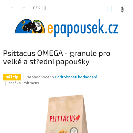
Přejít
NÁKUP
na
CZK
obsah
KOŠÍK
Psittacus OMEGA - granule pro
velké a střední papoušky
Průměrné
Neohodnoceno
Podrobnosti hodnocení
Náš tip
hodnocení
Značka:
Psittacus
produktu
je
0,0
z
5
hvězdiček.