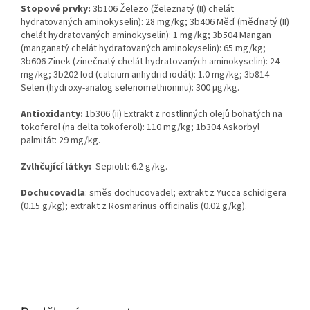
Stopové prvky:
3b106 Železo (železnatý (II) chelát
hydratovaných aminokyselin): 28 mg/kg; 3b406 Měď (měďnatý (II)
chelát hydratovaných aminokyselin): 1 mg/kg; 3b504 Mangan
(manganatý chelát hydratovaných aminokyselin): 65 mg/kg;
3b606 Zinek (zinečnatý chelát hydratovaných aminokyselin): 24
mg/kg; 3b202 Iod (calcium anhydrid iodát): 1.0 mg/kg; 3b814
Selen (hydroxy-analog selenomethioninu): 300 µg/kg.
Antioxidanty:
1b306 (ii) Extrakt z rostlinných olejů bohatých na
tokoferol (na delta tokoferol): 110 mg/kg; 1b304 Askorbyl
palmitát: 29 mg/kg.
Zvlhčující látky:
Sepiolit: 6.2 g/kg.
Dochucovadla
: směs dochucovadel; extrakt z Yucca schidigera
(0.15 g/kg); extrakt z Rosmarinus officinalis (0.02 g/kg).