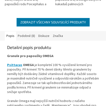
papoušků rodu Poicephalus a
kakaduů palmových
některých arating.
ZOBRAZIT VŠECHNY SOUVISEJÍCÍ PRODUKTY
Popis
Podobné (8)
Diskuze
Značka
Detailní popis produktu
Granule pro papoušky OMEGA
Psittacus
OMEGA
je kompletní 100 % vyvážené krmení pro
papoušky. Při krmení 70 % denní dávky těmito granulemi by
neměly být dodávány žádné vitamínové doplňky. Každé sousto
je maximálně nutričně vyvážené a odpovídá nárokům a potřebám
papoušků. Zamezuje se tak upřednostňování jednotvárného
podílu krmiva. Při krmení granulemi se minimalizuje odpad a
snižuje spotřeba.
Granule Omega mají nejvyšší nutriční hodnotu z našeho
nabízeného sortimentu v řadě „Maintenance“. Jsou vhodné pro