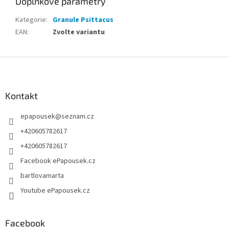
Doplňkové parametry
Kategorie
:
Granule Psittacus
EAN
:
Zvolte variantu
Z
á
p
a
Kontakt
t
epapousek
@
seznam.cz
í
+420605782617
+420605782617
Facebook ePapousek.cz
bartlovamarta
Youtube ePapousek.cz
Facebook