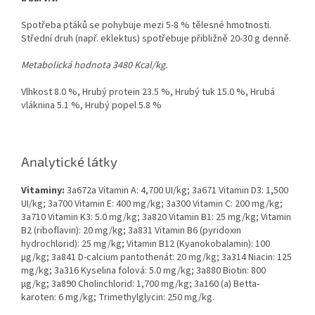
Spotřeba ptáků se pohybuje mezi 5-8 % tělesné hmotnosti.
Střední druh (např. eklektus) spotřebuje přibližně 20-30 g denně.
Metabolická hodnota 3480 Kcal/kg.
Vlhkost 8.0 %, Hrubý protein 23.5 %, Hrubý tuk 15.0 %, Hrubá
vláknina 5.1 %, Hrubý popel 5.8 %
Analytické látky
Vitaminy:
3a672a Vitamin A: 4,700 UI/kg; 3a671 Vitamin D3: 1,500
UI/kg; 3a700 Vitamin E: 400 mg/kg; 3a300 Vitamin C: 200 mg/kg;
3a710 Vitamin K3: 5.0 mg/kg; 3a820 Vitamin B1: 25 mg/kg; Vitamin
B2 (riboflavin): 20 mg/kg; 3a831 Vitamin B6 (pyridoxin
hydrochlorid): 25 mg/kg; Vitamin B12 (Kyanokobalamin): 100
µg/kg; 3a841 D-calcium pantothenát: 20 mg/kg; 3a314 Niacin: 125
mg/kg; 3a316 Kyselina folová: 5.0 mg/kg; 3a880 Biotin: 800
µg/kg; 3a890 Cholinchlorid: 1,700 mg/kg; 3a160 (a) Betta-
karoten: 6 mg/kg; Trimethylglycin: 250 mg/kg.