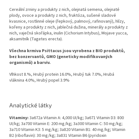
Cereální zrniny a produkty z nich, olejnatá semena, olejnaté
plody, ovoce a produkty z nich, fruktóza, sušené sladové
kvasnice, rostlinné oleje (řepkový, palmový, rafinovaný), hlízy,
kořeny a produkty z nich, jablečná dužina, minerály a produkty z
nich, vaječná skořápka, inulin (Cichorium Intybus), Mojave yucca,
aksamitník (Tagetes erecta).
Všechna krmiva Psittacus jsou vyrobena z BIO produktů,
bez konzervantů, GMO (geneticky modifikovaných
organismů) a barviv.
Vlhkost 8.%, Hrubý protein 16.0%, Hrubý tuk 7.0%, Hrubá
vláknina 4.0%, Hrubý popel 3.9%
Analytické látky
Vitaminy:
3a672a Vitamin A: 4,000 UI/kg; 3a671 Vitamin D3: 800
UI/kg; 3a700 Vitamin E: 200 mg/kg; 3a300 Vitamin C: 50 mg/kg;
3a710 Vitamin K3: 5 mg/kg; 3a820 Vitamin B1: 40 mg/kg; Vitamin
B2 (riboflavin): 30 mg/kg; 3a831 Vitamin B6 (pyridoxin