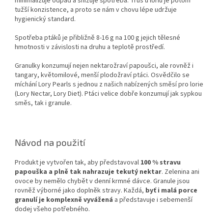
minimalizuje odpad a snižuje spotřeba. Trus u loriů je potom
tužší konzistence, a proto se nám v chovu lépe udržuje
hygienický standard.
Spotřeba ptáků je přibližně 8-16 g na 100 g jejich tělesné
hmotnosti v závislosti na druhu a teplotě prostředí.
Granulky konzumují nejen nektarožraví papoušci, ale rovněž i
tangary, květomilové, menší plodožraví ptáci. Osvědčilo se
míchání Lory Pearls s jednou z našich nabízených směsí pro lorie
(Lory Nectar, Lory Diet). Ptáci velice dobře konzumují jak sypkou
směs, tak i granule.
Návod na použití
Produkt je vytvořen tak, aby představoval
100 % stravu
papouška a plně tak nahrazuje tekutý nektar
. Zelenina ani
ovoce by nemělo chybět v denní krmné dávce. Granule jsou
rovněž výborné jako doplněk stravy. Každá,
byť i malá porce
granulí je komplexně vyvážená
a představuje i sebemenší
dodej všeho potřebného.