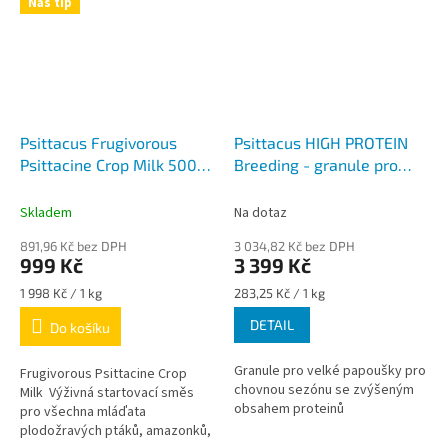
Náš tip
Psittacus Frugivorous
Psittacus HIGH PROTEIN
Psittacine Crop Milk 500g
Breeding - granule pro
- směs pro ruční odchov
velké papoušky pro
plodožravých ptáků od
chovnou sezónu
Skladem
Na dotaz
nalíhnutí do 7. dne
891,96 Kč bez DPH
3 034,82 Kč bez DPH
999 Kč
3 399 Kč
Měrná
Měrná
1 998 Kč / 1 kg
283,25 Kč / 1 kg
cena:
cena:
DETAIL
Do košíku
Granule pro velké papoušky pro
Frugivorous Psittacine Crop
chovnou sezónu se zvýšeným
Milk Výživná startovací směs
obsahem proteinů
pro všechna mláďata
plodožravých ptáků, amazonků,