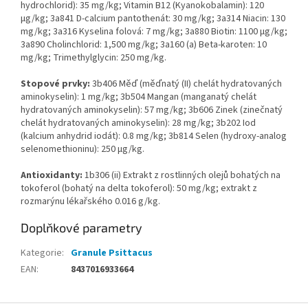
hydrochlorid): 35 mg/kg; Vitamin B12 (Kyanokobalamin): 120
µg/kg; 3a841 D-calcium pantothenát: 30 mg/kg; 3a314 Niacin: 130
mg/kg; 3a316 Kyselina folová: 7 mg/kg; 3a880 Biotin: 1100 µg/kg;
3a890 Cholinchlorid: 1,500 mg/kg; 3a160 (a) Beta-karoten: 10
mg/kg; Trimethylglycin: 250 mg/kg.
Stopové prvky:
3b406 Měď (měďnatý (II) chelát hydratovaných
aminokyselin): 1 mg/kg; 3b504 Mangan (manganatý chelát
hydratovaných aminokyselin): 57 mg/kg; 3b606 Zinek (zinečnatý
chelát hydratovaných aminokyselin): 28 mg/kg; 3b202 Iod
(kalcium anhydrid iodát): 0.8 mg/kg; 3b814 Selen (hydroxy-analog
selenomethioninu): 250 µg/kg.
Antioxidanty:
1b306 (ii) Extrakt z rostlinných olejů bohatých na
tokoferol (bohatý na delta tokoferol): 50 mg/kg; extrakt z
rozmarýnu lékařského 0.016 g/kg.
Doplňkové parametry
Kategorie
:
Granule Psittacus
EAN
:
8437016933664