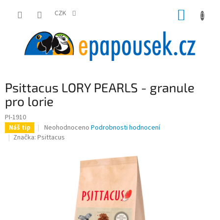
Přejít
NÁKUP
na
CZK
obsah
KOŠÍK
Psittacus LORY PEARLS - granule
pro lorie
PI-1910
Průměrné
Neohodnoceno
Podrobnosti hodnocení
Náš tip
hodnocení
Značka:
Psittacus
produktu
je
0,0
z
5
hvězdiček.