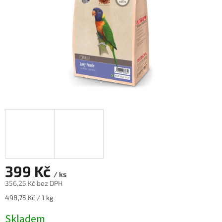
399 Kč
/ ks
356,25 Kč bez DPH
Měrná
498,75 Kč / 1 kg
cena:
Skladem