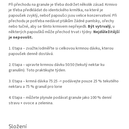
Při přechodu na granule je třeba dodržet několik zásad. Krmivo
je třeba předkládat do identického krmítka, na které je
papoušek zvyklý, neboť papoušci jsou velice konzervativní. Při
přechodu je potřeba nedávat ptákům žádné pamlsky, ořechy
nebo tučné, aby se tímto krmivem nepřejedli.
Být vytrvalý
, u
některých papoušků může přechod trvat i týdny.
Nejdůležitější
je nepovolit.
1. Etapa – zvažte/odměřte si celkovou krmnou dávku, kterou
papoušek denně dostává.
2. Etapa – upravte krmnou dávku 50:50 (tekutý nektar ku
granulím). Toto praktikujte týden.
3. Etapa – krmná dávka 75:25 -> podávejte pouze 25 % tekutého
nektaru a 75 % granulí pro lorie
4. Etapa – můžete plynule podávat granule jako 100 % denní
stravu + ovoce a zelenina.
Složení