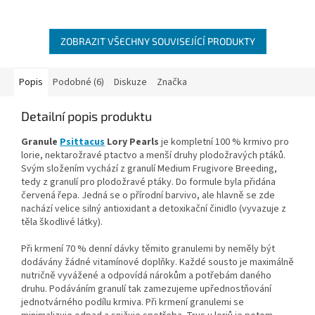
eklektů a loriů od vylíhnutí až po
7. den života
ZOBRAZIT VŠECHNY SOUVISEJÍCÍ PRODUKTY
Popis
Podobné (6)
Diskuze
Značka
Detailní popis produktu
Granule
Psittacus
Lory Pearls
je kompletní 100 % krmivo pro
lorie, nektarožravé ptactvo a menší druhy plodožravých ptáků.
Svým složením vychází z granulí Medium Frugivore Breeding,
tedy z granulí pro plodožravé ptáky. Do formule byla přidána
červená řepa. Jedná se o přírodní barvivo, ale hlavně se zde
nachází velice silný antioxidant a detoxikační činidlo (vyvazuje z
těla škodlivé látky).
Při krmení 70 % denní dávky těmito granulemi by neměly být
dodávány žádné vitamínové doplňky. Každé sousto je maximálně
nutričně vyvážené a odpovídá nárokům a potřebám daného
druhu. Podáváním granulí tak zamezujeme upřednostňování
jednotvárného podílu krmiva. Při krmení granulemi se