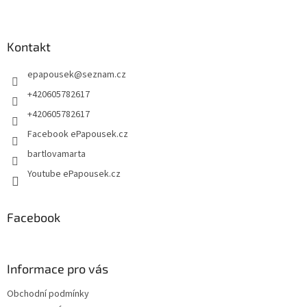
Z
á
p
a
Kontakt
t
epapousek
@
seznam.cz
í
+420605782617
+420605782617
Facebook ePapousek.cz
bartlovamarta
Youtube ePapousek.cz
Facebook
Informace pro vás
Obchodní podmínky