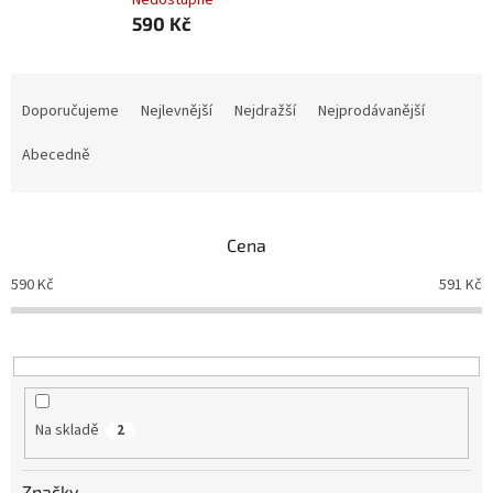
Nedostupné
590 Kč
Ř
a
Doporučujeme
Nejlevnější
Nejdražší
Nejprodávanější
z
e
Abecedně
n
í
p
Cena
r
o
590
Kč
591
Kč
d
u
k
t
ů
Na skladě
2
Značky