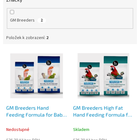
GM Breeders
2
Položek k zobrazení:
2
V
ý
p
i
s
p
r
o
d
GM Breeders Hand
GM Breeders High Fat
u
Feeding Formula for Baby
Hand Feeding Formula for
k
Birds
Baby Birds
t
Nedostupné
Skladem
ů