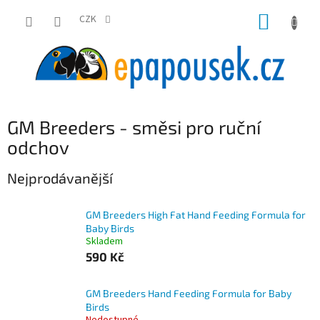
Přejít
NÁKUP
na
CZK
obsah
KOŠÍK
GM Breeders - směsi pro ruční
odchov
Nejprodávanější
GM Breeders High Fat Hand Feeding Formula for
Baby Birds
Skladem
590 Kč
GM Breeders Hand Feeding Formula for Baby
Birds