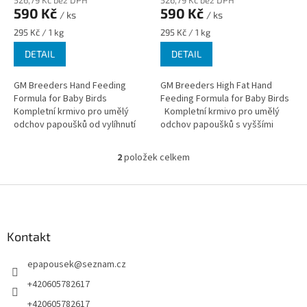
526,79 Kč bez DPH
526,79 Kč bez DPH
590 Kč
590 Kč
/ ks
/ ks
Měrná
Měrná
295 Kč / 1 kg
295 Kč / 1 kg
cena:
cena:
DETAIL
DETAIL
GM Breeders Hand Feeding
GM Breeders High Fat Hand
Formula for Baby Birds
Feeding Formula for Baby Birds
Kompletní krmivo pro umělý
Kompletní krmivo pro umělý
odchov papoušků od vylíhnutí
odchov papoušků s vyššími
až do odstavu.
energetickými nároky (ara,
žako, aj.) od vylíhnutí...
2
položek celkem
O
v
l
Z
á
á
d
p
a
a
Kontakt
c
t
í
epapousek
@
seznam.cz
í
p
r
+420605782617
v
+420605782617
k