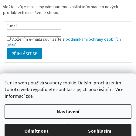
Vložte svůj e-mail a my vám budeme zasílat informace o nových
produktech na našem e-shopu.
E-mail
Vložením e-mailu souhlasíte s
podmínkami ochrany osobních
údajů
PŘIHLÁSIT SE
Milan Bartl chovatelské stránky
Tento web používá soubory cookie. Dalším procházením
tohoto webu vyjadřujete souhlas s jejich používáním.. Více
informací
zde
.
Vytvořil Shoptet
Nastavení
Copyright 2026
ePapousek.cz
. Všechna práva vyhrazena.
Upravit
Odmítnout
Souhlasím
nastavení cookies