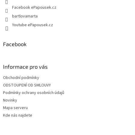
y
Facebook ePapousek.cz
v
bartlovamarta
ý
p
Youtube ePapousek.cz
i
s
u
Facebook
Informace pro vás
Obchodní podmínky
ODSTOUPENÍ OD SMLOUVY
Podmínky ochrany osobních údajů
Novinky
Mapa serveru
Kde nás najdete