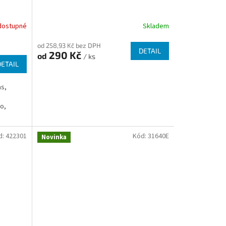
dostupné
Skladem
od 258,93 Kč bez DPH
DETAIL
290 Kč
od
/ ks
DETAIL
as,
é
o,
d:
422301
Kód:
31640E
Novinka