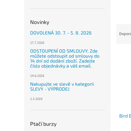
n
e
l
Novinky
Ř
DOVOLENÁ 30. 7. - 5. 8. 2026
a
Dopor
z
17.7.2026
e
ODSTOUPENÍ OD SMLOUVY. Zde
V
n
můžete odstoupit od smlouvy do
ý
í
14 dní od dodání zboží. Zadejte
p
p
číslo objednávky a váš email.
i
r
19.6.2026
s
o
Nakupujte ve slevě v kategorii
p
d
SLEVY - VÝPRODEJ
r
u
o
k
1.3.2026
d
t
u
ů
Bird 
k
t
Ptačí burzy
ů