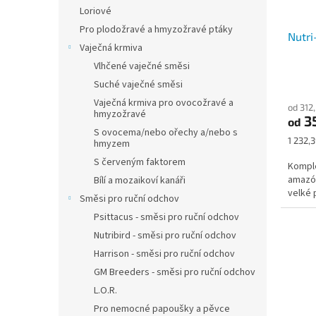
Loriové
Pro plodožravé a hmyzožravé ptáky
Nutri
Vaječná krmiva
Vlhčené vaječné směsi
Suché vaječné směsi
Vaječná krmiva pro ovocožravé a
od 312
hmyzožravé
3
od
S ovocema/nebo ořechy a/nebo s
Měrná
1 232,3
hmyzem
cena:
S červeným faktorem
Komple
amazón
Bílí a mozaikoví kanáři
velké 
Směsi pro ruční odchov
Psittacus - směsi pro ruční odchov
Nutribird - směsi pro ruční odchov
Harrison - směsi pro ruční odchov
GM Breeders - směsi pro ruční odchov
L.O.R.
Pro nemocné papoušky a pěvce