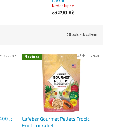
Parrot
Nedostupné
290 Kč
od
18
položek celkem
d:
422302
Kód:
LF52640
Novinka
400 g
Lafeber Gourmet Pellets Tropic
Fruit Cockatiel