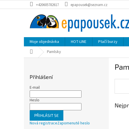
Přejít
+420605782617
epapousek@seznam.cz
na
obsah
Moje objednávka
HOT-LINE
Ptačí burzy
Domů
Pamlsky
P
Pam
o
s
Přihlášení
t
r
E-mail
a
n
Heslo
Nejpr
n
í
PŘIHLÁSIT SE
p
Nová registrace
Zapomenuté heslo
a