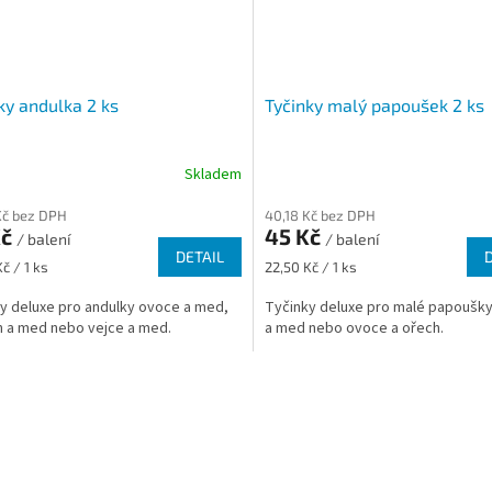
ky andulka 2 ks
Tyčinky malý papoušek 2 ks
Skladem
Kč bez DPH
40,18 Kč bez DPH
Kč
45 Kč
/ balení
/ balení
DETAIL
Měrná
č / 1 ks
22,50 Kč / 1 ks
cena:
y deluxe pro andulky ovoce a med,
Tyčinky deluxe pro malé papoušky
n a med nebo vejce a med.
a med nebo ovoce a ořech.
O
v
l
á
d
a