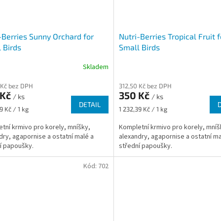
-Berries Sunny Orchard for
Nutri-Berries Tropical Fruit f
 Birds
Small Birds
Skladem
 Kč bez DPH
312,50 Kč bez DPH
 Kč
350 Kč
/ ks
/ ks
DETAIL
Měrná
9 Kč / 1 kg
1 232,39 Kč / 1 kg
cena:
tní krmivo pro korely, mníšky,
Kompletní krmivo pro korely, mníš
dry, agapornise a ostatní malé a
alexandry, agapornise a ostatní ma
í papoušky.
střední papoušky.
Kód:
702