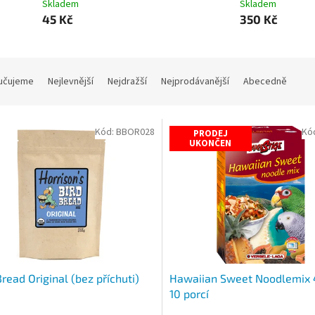
Skladem
Skladem
45 Kč
350 Kč
učujeme
Nejlevnější
Nejdražší
Nejprodávanější
Abecedně
Kód:
BBOR028
Kó
PRODEJ
UKONČEN
Bread Original (bez příchuti)
Hawaiian Sweet Noodlemix 
10 porcí