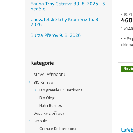
Fauna Trhy Ostrava 30. 8. 2026 - 5.
neděle
410,71
460
Chovatelské trhy Kroměříž 16. 8.
2026
Měrná
1 642,8
cena:
Burza Přerov 9. 8. 2026
Směs p
chleba
Přeskočit
Kategorie
kategorie
Novi
SLEVY - VÝPRODEJ
BIO Krmivo
Bio granule Dr. Harrisona
Bio Oleje
Nutri-Berries
Doplňky z přírody
Granule
Granule Dr. Harrisona
Lafeb