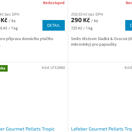
Nedostupné
Ne
 Kč bez DPH
258,93 Kč bez DPH
 Kč
290 Kč
/ ks
/ ks
DETAIL
Měrná
6 Kč / 1 kg
725 Kč / 1 kg
cena:
ro přípravu domácího ptačího
Směs těstovin Sladká & Ovocná (
.
mikrovlnky) pro papoušky
Kód:
LF52660
Kód
nka
er Gourmet Pellets Tropic
Lafeber Gourmet Pellets Tro