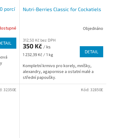
0 porcí
Nutri-Berries Classic for Cockatiels
dostupné
Objednáno
312,50 Kč bez DPH
DETAIL
350 Kč
/ ks
DETAIL
Měrná
1 232,39 Kč / 1 kg
nová
cena:
ky
Kompletní krmivo pro korely, mníšky,
alexandry, agapornise a ostatní malé a
střední papoušky.
d:
32350E
Kód:
32850E