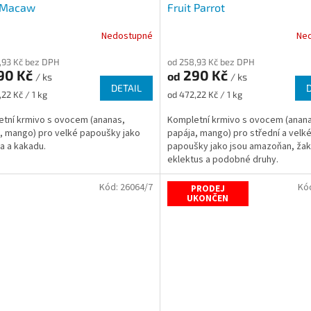
t Macaw
Fruit Parrot
Nedostupné
Ne
,93 Kč bez DPH
od 258,93 Kč bez DPH
90 Kč
290 Kč
od
/ ks
/ ks
DETAIL
Měrná
22 Kč / 1 kg
od 472,22 Kč / 1 kg
cena:
tní krmivo s ovocem (ananas,
Kompletní krmivo s ovocem (anan
, mango) pro velké papoušky jako
papája, mango) pro střední a velk
ra a kakadu.
papoušky jako jsou amazoňan, žak
eklektus a podobné druhy.
Kód:
26064/7
Kó
PRODEJ
UKONČEN