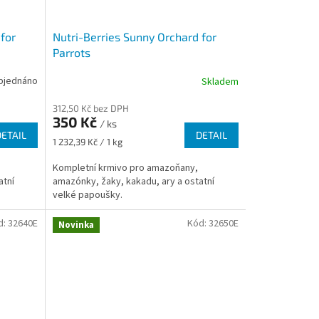
for
Nutri-Berries Sunny Orchard for
Parrots
bjednáno
Skladem
312,50 Kč bez DPH
350 Kč
/ ks
DETAIL
DETAIL
Měrná
1 232,39 Kč / 1 kg
cena:
Kompletní krmivo pro amazoňany,
atní
amazónky, žaky, kakadu, ary a ostatní
velké papoušky.
d:
32640E
Kód:
32650E
Novinka