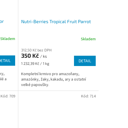
or
Nutri-Berries Tropical Fruit Parrot
Skladem
Skladem
312,50 Kč bez DPH
350 Kč
/ ks
DETAIL
DETAIL
Měrná
1 232,39 Kč / 1 kg
cena:
ky,
Kompletní krmivo pro amazoňany,
lé a
amazónky, žaky, kakadu, ary a ostatní
velké papoušky.
Kód:
709
Kód:
714