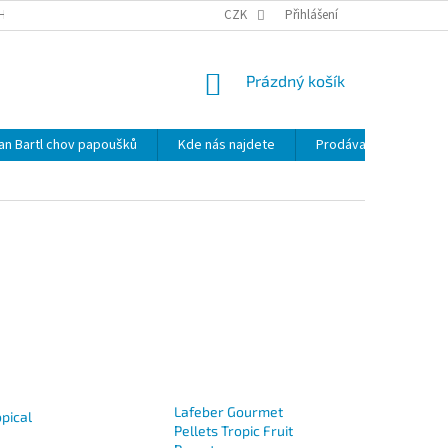
HRANY OSOBNÍCH ÚDAJŮ
NOVINKY
CZK
MAPA SERVERU
Přihlášení
KDE NÁS 
NÁKUPNÍ
Prázdný košík
KOŠÍK
lan Bartl chov papoušků
Kde nás najdete
Prodávané značky
Lafeber Gourmet
opical
Pellets Tropic Fruit