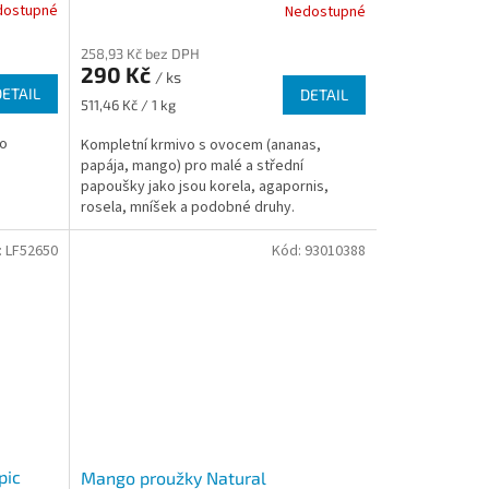
dostupné
Nedostupné
258,93 Kč bez DPH
290 Kč
/ ks
DETAIL
DETAIL
Měrná
511,46 Kč / 1 kg
cena:
do
Kompletní krmivo s ovocem (ananas,
papája, mango) pro malé a střední
papoušky jako jsou korela, agapornis,
rosela, mníšek a podobné druhy.
:
LF52650
Kód:
93010388
pic
Mango proužky Natural