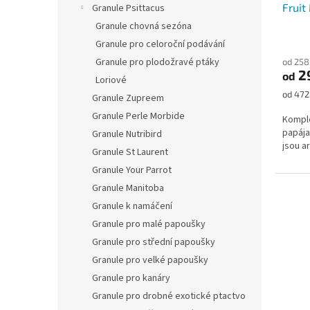
Frui
Granule Psittacus
Granule chovná sezóna
Granule pro celoroční podávání
Granule pro plodožravé ptáky
od 258
2
od
Loriové
Měrná
od 472,
Granule Zupreem
cena:
Granule Perle Morbide
Komple
papája
Granule Nutribird
jsou a
Granule St Laurent
Granule Your Parrot
Granule Manitoba
Granule k namáčení
Granule pro malé papoušky
Granule pro střední papoušky
Granule pro velké papoušky
Granule pro kanáry
Granule pro drobné exotické ptactvo