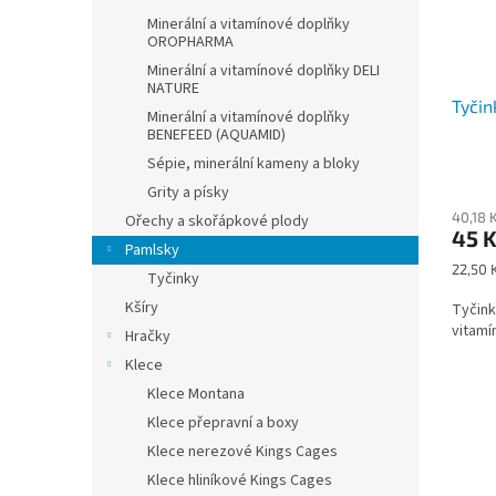
Minerální a vitamínové doplňky
OROPHARMA
Minerální a vitamínové doplňky DELI
NATURE
Tyčin
Minerální a vitamínové doplňky
BENEFEED (AQUAMID)
Sépie, minerální kameny a bloky
Grity a písky
40,18 
Ořechy a skořápkové plody
45 
Pamlsky
Měrná
22,50 K
Tyčinky
cena:
Kšíry
Tyčink
vitamí
Hračky
Klece
Klece Montana
Klece přepravní a boxy
Klece nerezové Kings Cages
Klece hliníkové Kings Cages