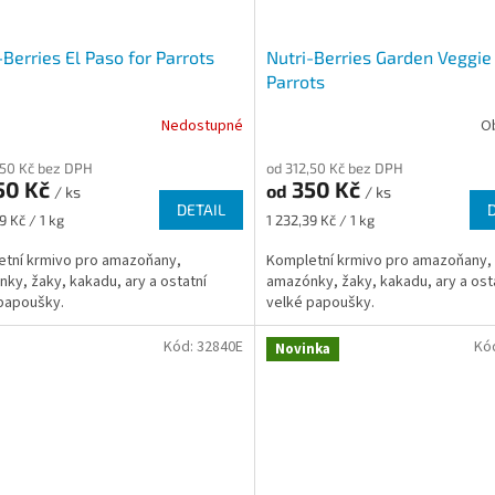
-Berries El Paso for Parrots
Nutri-Berries Garden Veggie 
Parrots
Nedostupné
O
,50 Kč bez DPH
od 312,50 Kč bez DPH
50 Kč
350 Kč
od
/ ks
/ ks
DETAIL
Měrná
9 Kč / 1 kg
1 232,39 Kč / 1 kg
cena:
tní krmivo pro amazoňany,
Kompletní krmivo pro amazoňany,
ky, žaky, kakadu, ary a ostatní
amazónky, žaky, kakadu, ary a ost
papoušky.
velké papoušky.
Kód:
32840E
Kó
Novinka