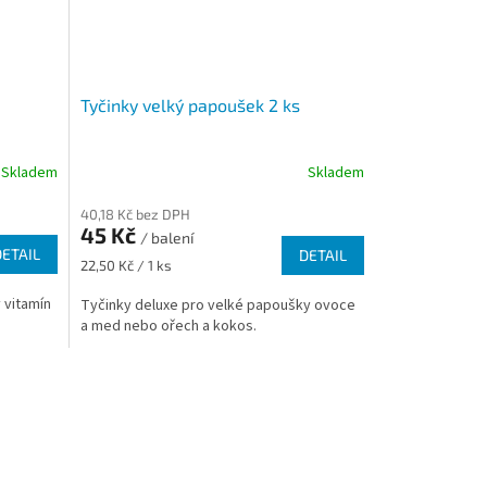
Tyčinky velký papoušek 2 ks
Skladem
Skladem
40,18 Kč bez DPH
45 Kč
/ balení
DETAIL
DETAIL
Měrná
22,50 Kč / 1 ks
cena:
 vitamín
Tyčinky deluxe pro velké papoušky ovoce
a med nebo ořech a kokos.