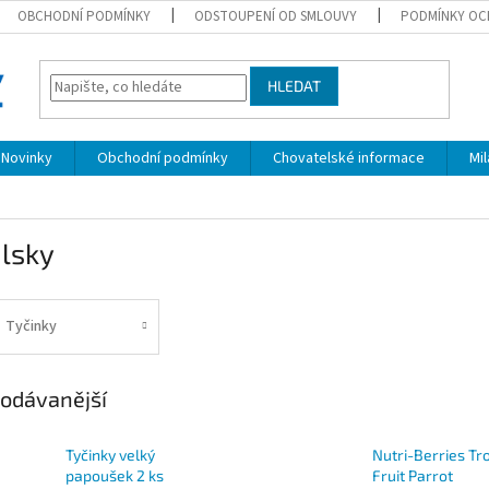
OBCHODNÍ PODMÍNKY
ODSTOUPENÍ OD SMLOUVY
PODMÍNKY OC
HLEDAT
Novinky
Obchodní podmínky
Chovatelské informace
Mi
lsky
Tyčinky
odávanější
Tyčinky velký
Nutri-Berries Tr
papoušek 2 ks
Fruit Parrot