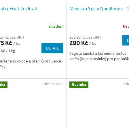
oba Fruit Cocktail
Mexican Spicy Noodlemix - 1
Skladem
Ne
,25 Kč bez DPH
258,93 Kč bez DPH
75 Kč
290 Kč
/ ks
/ ks
DETAIL
 Kč / 1 kg
Vegetariánská a kořeněná těstovi
směs (do mikrovlnky) pro papouš
ušeného ovoce a ořechů pro velké
šky.
Kód:
32150E
Kó
nka
Novinka