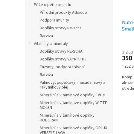
Péče o peří a imunitu
Přírodní produkty Addicoo
Podpora imunity
Nutri
Doplňky stravy Re-scha
Small
Barviva
Vitamíny a minerály
Doplňky stravy RE-SCHA
312,50
350
Doplňky stravy VÁPNÍK+D3
Měrná
1 232,3
Enzymy, podpora trávení
cena:
Barviva
Komple
Palmový, pupalkový, macadamiový a
alexan
rakytníkový olej
středn
Minerální a vitamínové doplňky CéDé
Minerální a vitamínové doplňky WITTE
MOLEN
Minerální a vitamínové doplňky
ROBORAN
Minerální a vitamínové doplňky ORLUX
VERSELE-LAGA