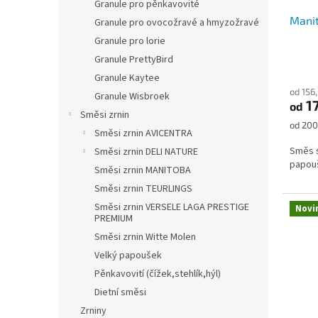
Granule pro pěnkavovité
Manit
Granule pro ovocožravé a hmyzožravé
Granule pro lorie
Granule PrettyBird
Granule Kaytee
od 156
Granule Wisbroek
1
od
Směsi zrnin
Měrná
od 200
Směsi zrnin AVICENTRA
cena:
Směs s
Směsi zrnin DELI NATURE
papou
Směsi zrnin MANITOBA
Směsi zrnin TEURLINGS
Směsi zrnin VERSELE LAGA PRESTIGE
Novi
PREMIUM
Směsi zrnin Witte Molen
Velký papoušek
Pěnkavovití (čížek,stehlík,hýl)
Dietní směsi
Zrniny