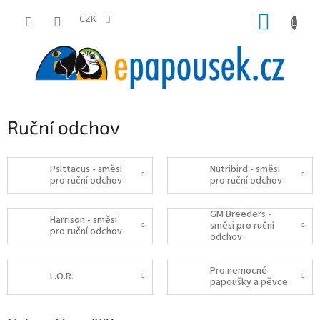
Přejít
NÁKUP
na
CZK
obsah
KOŠÍK
Ruční odchov
Psittacus - směsi
Nutribird - směsi
pro ruční odchov
pro ruční odchov
GM Breeders -
Harrison - směsi
směsi pro ruční
pro ruční odchov
odchov
Pro nemocné
L.O.R.
papoušky a pěvce