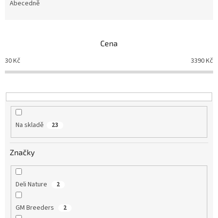
e
Abecedně
n
í
p
Cena
r
o
30
Kč
3390
Kč
d
u
k
t
ů
Na skladě
23
Značky
Deli Nature
2
GM Breeders
2