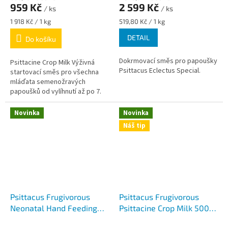
959 Kč
2 599 Kč
/ ks
/ ks
Měrná
Měrná
1 918 Kč / 1 kg
519,80 Kč / 1 kg
cena:
cena:
DETAIL
Do košíku
Dokrmovací směs pro papoušky
Psittacine Crop Milk Výživná
Psittacus Eclectus Special.
startovací směs pro všechna
mláďata semenožravých
papoušků od vylíhnutí až po 7.
den života
Novinka
Novinka
Náš tip
Psittacus Frugivorous
Psittacus Frugivorous
Neonatal Hand Feeding
Psittacine Crop Milk 500g
1kg - směs pro ruční
- směs pro ruční odchov