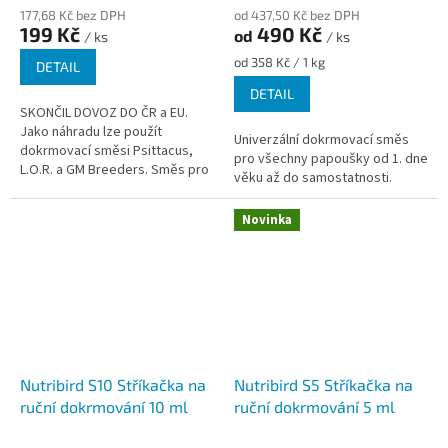
177,68 Kč bez DPH
od 437,50 Kč bez DPH
199 Kč
490 Kč
od
/ ks
/ ks
Měrná
od 358 Kč / 1 kg
DETAIL
cena:
DETAIL
SKONČIL DOVOZ DO ČR a EU.
Jako náhradu lze použít
Univerzální dokrmovací směs
dokrmovací směsi Psittacus,
pro všechny papoušky od 1. dne
L.O.R. a GM Breeders. Směs pro
věku až do samostatnosti.
ruční odchov – univerzální pro
všechny druhy papouščích
Novinka
mláďat....
Nutribird S10 Stříkačka na
Nutribird S5 Stříkačka na
ruční dokrmování 10 ml
ruční dokrmování 5 ml