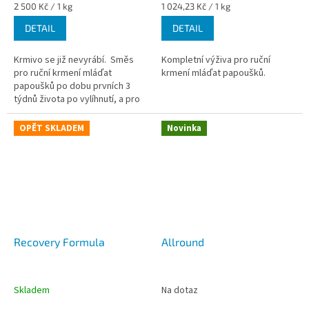
Měrná
Měrná
2 500 Kč / 1 kg
1 024,23 Kč / 1 kg
cena:
cena:
DETAIL
DETAIL
Krmivo se již nevyrábí. Směs
Kompletní výživa pro ruční
pro ruční krmení mláďat
krmení mláďat papoušků.
papoušků po dobu prvních 3
týdnů života po vylíhnutí, a pro
střední a větší druhy pěvců od
vylíhnutí do odstavu....
OPĚT SKLADEM
Novinka
Recovery Formula
Allround
Skladem
Na dotaz