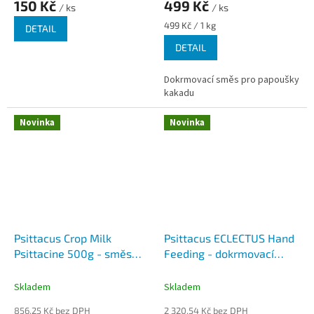
150 Kč
499 Kč
/ ks
/ ks
Měrná
499 Kč / 1 kg
DETAIL
cena:
DETAIL
Dokrmovací směs pro papoušky
kakadu
Novinka
Novinka
Psittacus Crop Milk
Psittacus ECLECTUS Hand
Psittacine 500g - směs
Feeding - dokrmovací
pro ruční odchov od
směs pro eklektusy
nalíhnutí do 7. dne
Skladem
Skladem
856,25 Kč bez DPH
2 320,54 Kč bez DPH