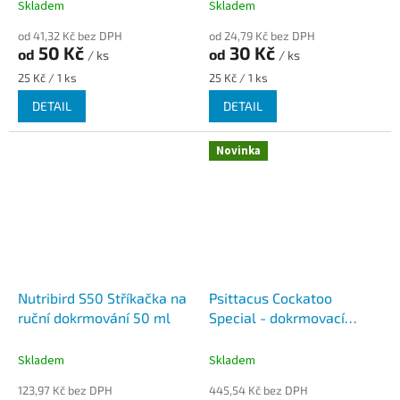
Skladem
Skladem
od 41,32 Kč bez DPH
od 24,79 Kč bez DPH
50 Kč
30 Kč
od
od
/ ks
/ ks
Měrná
Měrná
25 Kč / 1 ks
25 Kč / 1 ks
cena:
cena:
DETAIL
DETAIL
Novinka
Nutribird S50 Stříkačka na
Psittacus Cockatoo
ruční dokrmování 50 ml
Special - dokrmovací
směs pro papoušky
kakadu
Skladem
Skladem
123,97 Kč bez DPH
445,54 Kč bez DPH