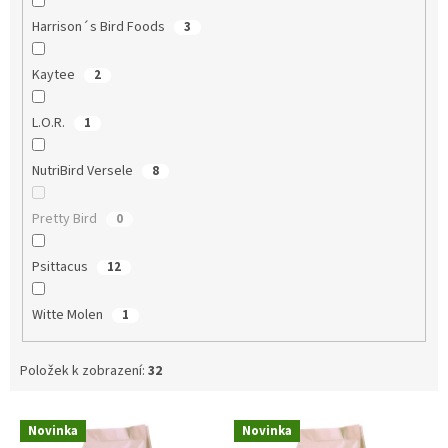
Harrison´s Bird Foods
3
Kaytee
2
L.O.R.
1
NutriBird Versele
8
Pretty Bird
0
Psittacus
12
Witte Molen
1
Položek k zobrazení:
32
V
Novinka
Novinka
ý