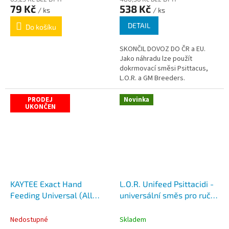
79 Kč
538 Kč
/ ks
/ ks
DETAIL
Do košíku
SKONČIL DOVOZ DO ČR a EU.
Jako náhradu lze použít
dokrmovací směsi Psittacus,
L.O.R. a GM Breeders.
PRODEJ
Novinka
UKONČEN
KAYTEE Exact Hand
L.O.R. Unifeed Psittacidi -
Feeding Universal (All
universální směs pro ruční
Baby Birds)
odchov mláďat papoušků
Nedostupné
Skladem