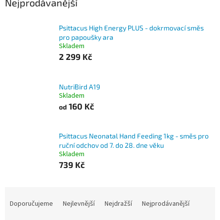
Nejprodávanější
Psittacus High Energy PLUS - dokrmovací směs
pro papoušky ara
Skladem
2 299 Kč
NutriBird A19
Skladem
160 Kč
od
Psittacus Neonatal Hand Feeding 1kg - směs pro
ruční odchov od 7. do 28. dne věku
Skladem
739 Kč
Ř
a
Doporučujeme
Nejlevnější
Nejdražší
Nejprodávanější
z