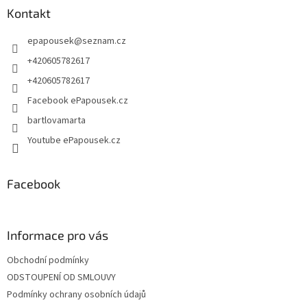
a
a
Kontakt
c
t
í
epapousek
@
seznam.cz
í
p
r
+420605782617
v
+420605782617
k
y
Facebook ePapousek.cz
v
bartlovamarta
ý
p
Youtube ePapousek.cz
i
s
u
Facebook
Informace pro vás
Obchodní podmínky
ODSTOUPENÍ OD SMLOUVY
Podmínky ochrany osobních údajů