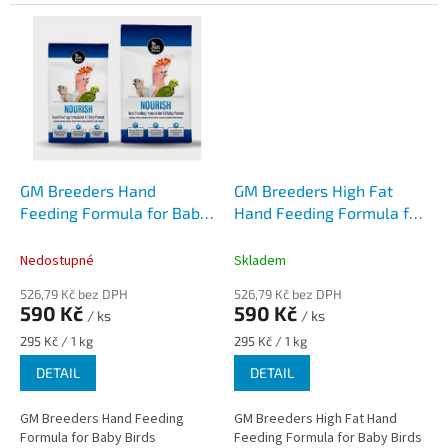
některých arating.
GM Breeders Hand
GM Breeders High Fat
Feeding Formula for Baby
Hand Feeding Formula for
Birds
Baby Birds
Nedostupné
Skladem
526,79 Kč bez DPH
526,79 Kč bez DPH
590 Kč
590 Kč
/ ks
/ ks
Měrná
Měrná
295 Kč / 1 kg
295 Kč / 1 kg
cena:
cena:
DETAIL
DETAIL
GM Breeders Hand Feeding
GM Breeders High Fat Hand
Formula for Baby Birds
Feeding Formula for Baby Birds