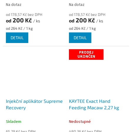
Na dotaz
Na dotaz
od 178,57 Kč bez DPH
od 178,57 Kč bez DPH
200 Kč
200 Kč
od
od
/ ks
/ ks
Měrná
Měrná
od 264 Kč / 1 kg
od 264 Kč / 1 kg
cena:
cena:
DETAIL
DETAIL
PRODEJ
UKONČEN
Injekční aplikátor Supreme
KAYTEE Exact Hand
Recovery
Feeding Macaw 2,27 kg
Skladem
Nedostupné
65,29 Kč bez DPH
480,36 Kč bez DPH