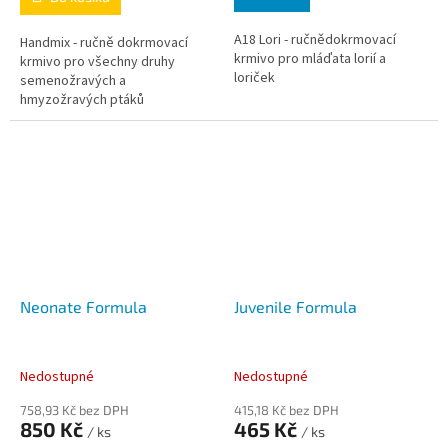
A18 Lori - ručnědokrmovací
Handmix - ručně dokrmovací
krmivo pro mláďata lorií a
krmivo pro všechny druhy
loriček
semenožravých a
hmyzožravých ptáků
Neonate Formula
Juvenile Formula
Nedostupné
Nedostupné
758,93 Kč bez DPH
415,18 Kč bez DPH
850 Kč
465 Kč
/ ks
/ ks