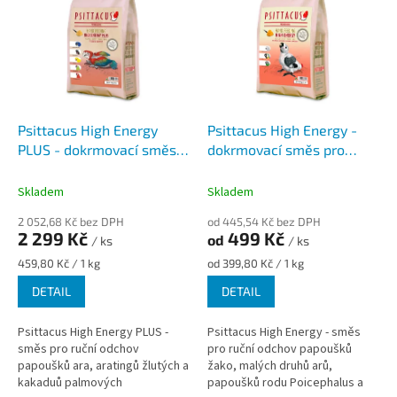
p
i
s
p
r
o
d
Psittacus High Energy
Psittacus High Energy -
u
PLUS - dokrmovací směs
dokrmovací směs pro
k
pro papoušky ara
papoušky žako a malé ary
t
Skladem
Skladem
ů
2 052,68 Kč bez DPH
od 445,54 Kč bez DPH
2 299 Kč
499 Kč
od
/ ks
/ ks
Měrná
Měrná
459,80 Kč / 1 kg
od 399,80 Kč / 1 kg
cena:
cena:
DETAIL
DETAIL
Psittacus High Energy PLUS -
Psittacus High Energy - směs
směs pro ruční odchov
pro ruční odchov papoušků
papoušků ara, aratingů žlutých a
žako, malých druhů arů,
kakaduů palmových
papoušků rodu Poicephalus a