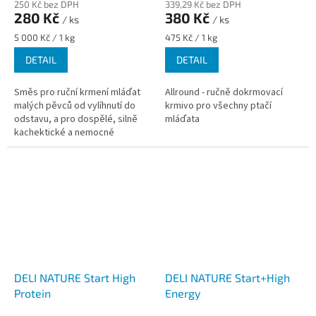
250 Kč bez DPH
339,29 Kč bez DPH
280 Kč
380 Kč
/ ks
/ ks
Měrná
Měrná
5 000 Kč / 1 kg
475 Kč / 1 kg
cena:
cena:
DETAIL
DETAIL
Směs pro ruční krmení mláďat
Allround - ručně dokrmovací
malých pěvců od vylíhnutí do
krmivo pro všechny ptačí
odstavu, a pro dospělé, silně
mláďata
kachektické a nemocné
papoušky a jiné druhy ptáků.
Recovery formula je zdroj
lehce...
DELI NATURE Start High
DELI NATURE Start+High
Protein
Energy