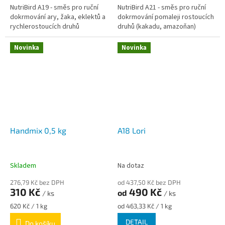
NutriBird A19 - směs pro ruční
NutriBird A21 - směs pro ruční
dokrmování ary, žaka, eklektů a
dokrmování pomaleji rostoucích
rychlerostoucích druhů
druhů (kakadu, amazoňan)
Novinka
Novinka
Handmix 0,5 kg
A18 Lori
Skladem
Na dotaz
276,79 Kč bez DPH
od 437,50 Kč bez DPH
310 Kč
490 Kč
od
/ ks
/ ks
Měrná
Měrná
620 Kč / 1 kg
od 463,33 Kč / 1 kg
cena:
cena:
DETAIL
Do košíku