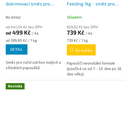
dokrmovací směs pro
Feeding 1kg - směs pro
malé a střední papoušky a
ruční odchov od 7. do 28.
kakadu růžové
dne věku
Na dotaz
Skladem
od 445,54 Kč bez DPH
659,82 Kč bez DPH
499 Kč
739 Kč
od
/ ks
/ ks
Měrná
Měrná
od 399,80 Kč / 1 kg
739 Kč / 1 kg
cena:
cena:
DETAIL
Do košíku
Směs pro ruční odchov malých a
Papouščí neonatální formule
středních papoušků
(používá se od 7. - 10. dne po 28.
den věku)
Novinka