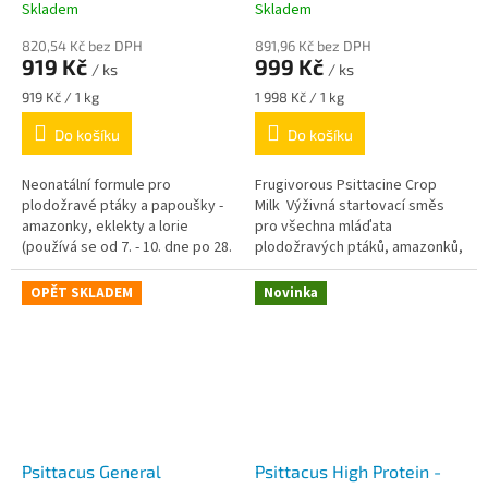
odchov plodožravých
plodožravých ptáků od
Skladem
Skladem
ptáků od 7. do 28. dne
nalíhnutí do 7. dne
820,54 Kč bez DPH
891,96 Kč bez DPH
věku
919 Kč
999 Kč
/ ks
/ ks
Měrná
Měrná
919 Kč / 1 kg
1 998 Kč / 1 kg
cena:
cena:
Do košíku
Do košíku
Neonatální formule pro
Frugivorous Psittacine Crop
plodožravé ptáky a papoušky -
Milk Výživná startovací směs
amazonky, eklekty a lorie
pro všechna mláďata
(používá se od 7. - 10. dne po 28.
plodožravých ptáků, amazonků,
den věku)
eklektů a loriů od vylíhnutí až po
7. den života
OPĚT SKLADEM
Novinka
Psittacus General
Psittacus High Protein -