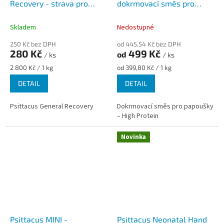
Recovery - strava pro
dokrmovací směs pro
nemocné a zraněné ptáky
amazoňany a kakaduy
Skladem
Nedostupné
250 Kč bez DPH
od 445,54 Kč bez DPH
280 Kč
499 Kč
od
/ ks
/ ks
Měrná
Měrná
2 800 Kč / 1 kg
od 399,80 Kč / 1 kg
cena:
cena:
DETAIL
DETAIL
Psittacus General Recovery
Dokrmovací směs pro papoušky
– High Protein
Novinka
Psittacus MINI -
Psittacus Neonatal Hand