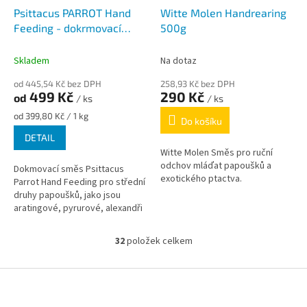
Psittacus PARROT Hand
Witte Molen Handrearing
Feeding - dokrmovací
500g
směs pro střední
papoušky
Skladem
Na dotaz
od 445,54 Kč bez DPH
258,93 Kč bez DPH
499 Kč
290 Kč
od
/ ks
/ ks
Měrná
od 399,80 Kč / 1 kg
Do košíku
cena:
DETAIL
Witte Molen Směs pro ruční
odchov mláďat papoušků a
Dokmovací směs Psittacus
exotického ptactva.
Parrot Hand Feeding pro střední
druhy papoušků, jako jsou
aratingové, pyrurové, alexandři
malí, mníšci a jiní střední
papoušci
32
položek celkem
O
v
l
Z
á
á
d
p