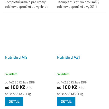
Kompletní krmivo pro umělý
Kompletní krmivo pro umělý
odchov papoušků od vylíhnutí
odchov papoušků s vyššími
až do odstavu.
energetickými nároky (ara,
žako, aj.) od vylíhnutí...
NutriBird A19
NutriBird A21
Skladem
Skladem
od 142,86 Kč bez DPH
od 142,86 Kč bez DPH
160 Kč
160 Kč
od
od
/ ks
/ ks
Měrná
Měrná
od 366,33 Kč / 1 kg
od 366,33 Kč / 1 kg
cena:
cena:
DETAIL
DETAIL