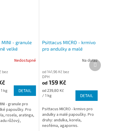
 MINI - granule
Psittacus MICRO - krmivo
dně velké
pro andulky a malé
y
papoušky
Nedostupné
Na dotaz
Další
produkt
č bez
od 141,96 Kč bez
DPH
Kč
159 Kč
od
Měrná
 1 kg
DETAIL
od 239,80 Kč
cena:
/ 1 kg
DETAIL
INI - granule pro
Psittacus MICRO - krmivo pro
lké papoušky. Pro
andulky a malé papoušky. Pro
la, rosela, aratinga,
druhy: andulka, korela,
kadu růžový,
neoféma, agapornis.
papoušek