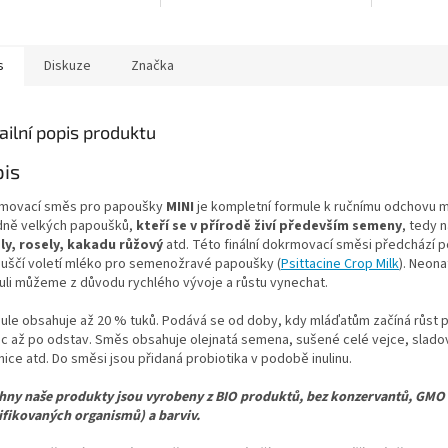
patagonský
vota
s
Diskuze
Značka
ailní popis produktu
is
movací směs pro papoušky
MINI
je kompletní formule k ručnímu odchovu m
dně velkých papoušků,
kteří se v přírodě živí především semeny
, tedy 
ly, rosely, kakadu růžový
atd. Této finální dokrmovací směsi předchází 
uščí voletí mléko pro semenožravé papoušky (
Psittacine Crop Milk
). Neona
uli můžeme z důvodu rychlého vývoje a růstu vynechat.
ule obsahuje až 20 % tuků. Podává se od doby, kdy mláďatům začíná růst p
ic až po odstav. Směs obsahuje olejnatá semena, sušené celé vejce, slado
ice atd. Do směsi jsou přidaná probiotika v podobě inulinu.
hny naše produkty jsou vyrobeny z BIO produktů, bez konzervantů, GMO 
fikovaných organismů) a barviv.