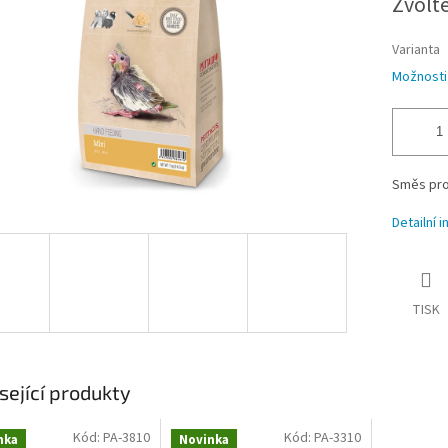
Zvolt
Varianta
Možnosti
Směs pro
Detailní 
TISK
sející produkty
Kód:
PA-3810
Kód:
PA-3310
nka
Novinka