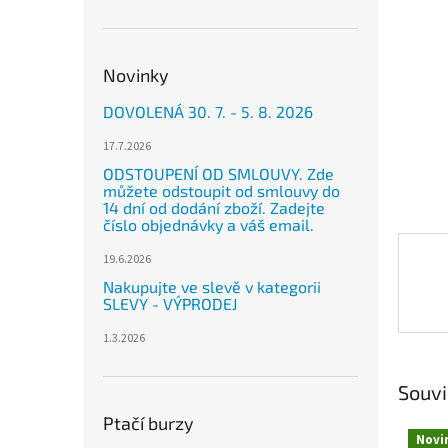
n
e
l
Novinky
DOVOLENÁ 30. 7. - 5. 8. 2026
17.7.2026
ODSTOUPENÍ OD SMLOUVY. Zde
můžete odstoupit od smlouvy do
14 dní od dodání zboží. Zadejte
číslo objednávky a váš email.
19.6.2026
Nakupujte ve slevě v kategorii
SLEVY - VÝPRODEJ
1.3.2026
Souvi
Ptačí burzy
Novi