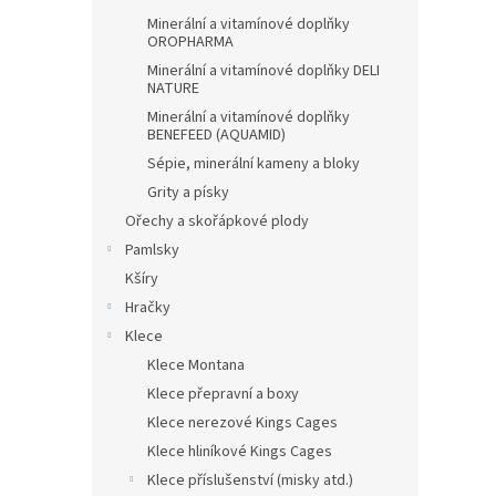
Minerální a vitamínové doplňky
OROPHARMA
Minerální a vitamínové doplňky DELI
NATURE
Minerální a vitamínové doplňky
BENEFEED (AQUAMID)
Sépie, minerální kameny a bloky
Grity a písky
Ořechy a skořápkové plody
Pamlsky
Kšíry
Hračky
Klece
Klece Montana
Klece přepravní a boxy
Klece nerezové Kings Cages
Klece hliníkové Kings Cages
Klece příslušenství (misky atd.)