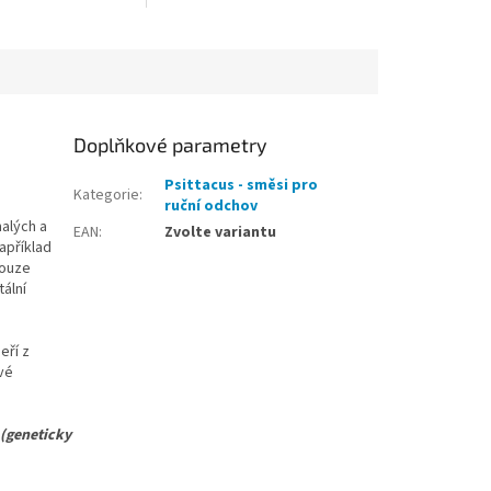
, mníšek šedý.
Doplňkové parametry
Psittacus - směsi pro
Kategorie
:
ruční odchov
alých a
EAN
:
Zvolte variantu
například
pouze
tální
eří z
vé
(geneticky