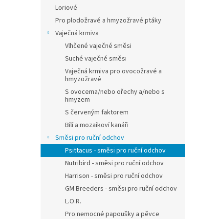
Loriové
Pro plodožravé a hmyzožravé ptáky
Vaječná krmiva
Vlhčené vaječné směsi
Suché vaječné směsi
Vaječná krmiva pro ovocožravé a
hmyzožravé
S ovocema/nebo ořechy a/nebo s
hmyzem
S červeným faktorem
Bílí a mozaikoví kanáři
Směsi pro ruční odchov
Psittacus - směsi pro ruční odchov
Nutribird - směsi pro ruční odchov
Harrison - směsi pro ruční odchov
GM Breeders - směsi pro ruční odchov
L.O.R.
Pro nemocné papoušky a pěvce