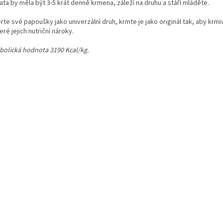
ta by měla být 3-5 krát denně krmena, záleží na druhu a stáří mláděte.
te své papoušky jako univerzální druh, krmte je jako originál tak, aby krm
ré jejich nutriční nároky.
bolická hodnota 3190 Kcal/kg.