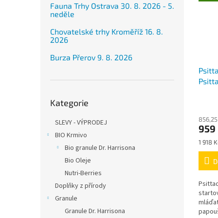
Fauna Trhy Ostrava 30. 8. 2026 - 5.
neděle
Chovatelské trhy Kroměříž 16. 8.
2026
Burza Přerov 9. 8. 2026
Psitt
Psitt
pro r
Přeskočit
Kategorie
nalíh
kategorie
856,25
SLEVY - VÝPRODEJ
959
BIO Krmivo
Měrná
1 918 K
Bio granule Dr. Harrisona
cena:
Bio Oleje
D
Nutri-Berries
Psitta
Doplňky z přírody
starto
Granule
mláďa
Granule Dr. Harrisona
papouš