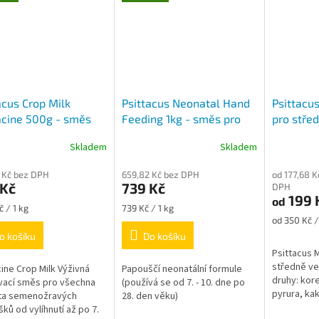
acus Crop Milk
Psittacus Neonatal Hand
Psittacus
acine 500g - směs
Feeding 1kg - směs pro
pro stře
uční odchov od
ruční odchov od 7. do 28.
papoušk
Skladem
Skladem
nutí do 7. dne
dne věku
 Kč bez DPH
659,82 Kč bez DPH
od 177,68 K
 Kč
739 Kč
DPH
199 
od
Měrná
č / 1 kg
739 Kč / 1 kg
cena:
Měrná
od 350 Kč /
cena:
o košíku
Do košíku
Psittacus M
středně ve
cine Crop Milk Výživná
Papouščí neonatální formule
druhy: kore
vací směs pro všechna
(používá se od 7. - 10. dne po
pyrura, ka
ta semenožravých
28. den věku)
kakariki, 
ků od vylíhnutí až po 7.