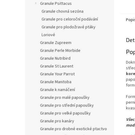
den ži
Granule Psittacus
Granule chovná sezóna
Granule pro celoroční podávání
Popi
Granule pro plodožravé ptáky
Loriové
Det
Granule Zupreem
Granule Perle Morbide
Pop
Granule Nutribird
Dokr
Granule St Laurent
stře
kore
Granule Your Parrot
papo
Granule Manitoba
form
Granule k namáčení
Form
Granule pro malé papoušky
pern
Granule pro střední papoušky
kvasn
Granule pro velké papoušky
Všec
Granule pro kanáry
modi
Granule pro drobné exotické ptactvo