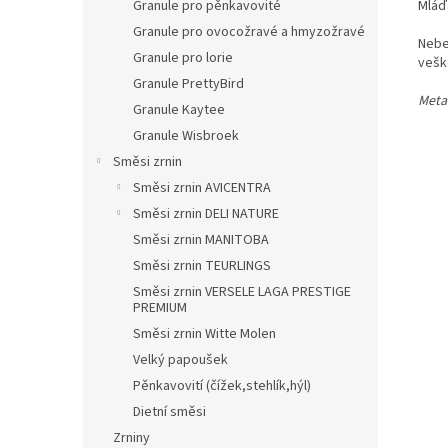
Granule pro pěnkavovité
Mláďa
Granule pro ovocožravé a hmyzožravé
Neber
Granule pro lorie
veške
Granule PrettyBird
Meta
Granule Kaytee
Granule Wisbroek
Směsi zrnin
Směsi zrnin AVICENTRA
Směsi zrnin DELI NATURE
Směsi zrnin MANITOBA
Směsi zrnin TEURLINGS
Směsi zrnin VERSELE LAGA PRESTIGE
PREMIUM
Směsi zrnin Witte Molen
Velký papoušek
Pěnkavovití (čížek,stehlík,hýl)
Dietní směsi
Zrniny