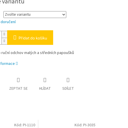
e variantu
 doručení
Přidat do košíku
 ruční odchov malých a středních papoušků
informace
ZEPTAT SE
HLÍDAT
SDÍLET
Kód:
PI-1110
Kód:
PI-3035