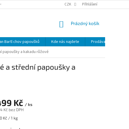
HRANY OSOBNÍCH ÚDAJŮ
NOVINKY
CZK
MAPA SERVERU
Přihlášení
KDE NÁS 
NÁKUPNÍ
Prázdný košík
KOŠÍK
lan Bartl chov papoušků
Kde nás najdete
Prodávané značky
dní papoušky a kakadu růžové
é a střední papoušky a
499 Kč
/ ks
4 Kč
bez DPH
 Kč / 1 kg