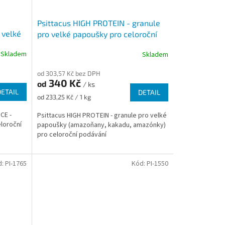
Psittacus HIGH PROTEIN - granule
 velké
pro velké papoušky pro celoroční
ávání
podávání
Skladem
Skladem
od 303,57 Kč bez DPH
340 Kč
od
/ ks
DETAIL
DETAIL
Měrná
od 233,25 Kč / 1 kg
cena:
CE -
Psittacus HIGH PROTEIN - granule pro velké
loroční
papoušky (amazoňany, kakadu, amazónky)
pro celoroční podávání
d:
PI-1765
Kód:
PI-1550