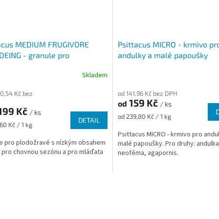
tacus MEDIUM FRUGIVORE
Psittacus MICRO - krmivo pr
EING - granule pro
andulky a malé papoušky
žravé pro chovnou sezónu
Skladem
70,54 Kč bez
od 141,96 Kč bez DPH
159 Kč
od
/ ks
199 Kč
/ ks
Měrná
od 239,80 Kč / 1 kg
DETAIL
cena:
60 Kč / 1 kg
Psittacus MICRO - krmivo pro andu
e pro plodožravé s nízkým obsahem
malé papoušky. Pro druhy: andulka
 pro chovnou sezónu a pro mláďata
neoféma, agapornis.
O
v
l
á