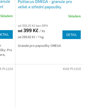
ranule
Psittacus OMEGA - granule pro
ní
velké a střední papoušky
Skladem
Skladem
od 356,25 Kč bez DPH
399 Kč
od
/ ks
DETAIL
DETAIL
Měrná
od 299,92 Kč / 1 kg
cena:
k
Granule pro papoušky OMEGA
šky. Pro
ura,
d:
PI-1210
Kód:
PI-1310