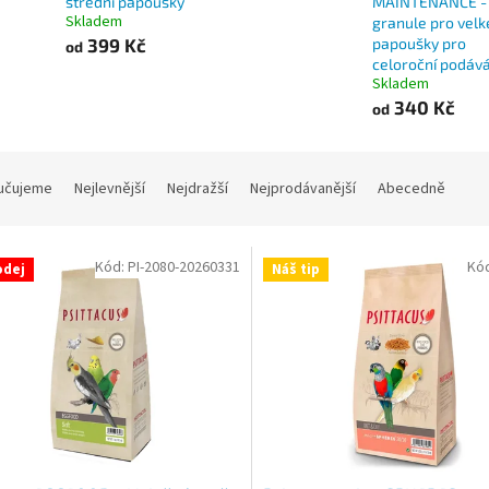
střední papoušky
MAINTENANCE -
Skladem
granule pro velk
399 Kč
papoušky pro
od
celoroční podává
Skladem
340 Kč
od
učujeme
Nejlevnější
Nejdražší
Nejprodávanější
Abecedně
Kód:
PI-2080-20260331
Kó
odej
Náš tip