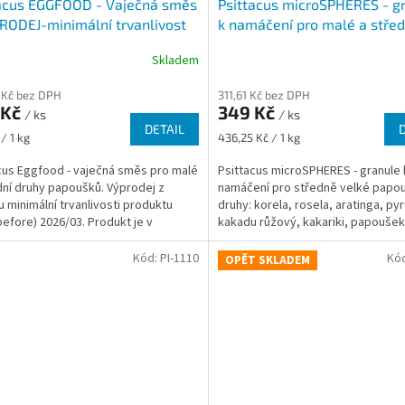
tacus EGGFOOD - Vaječná směs
Psittacus microSPHERES - g
RODEJ-minimální trvanlivost
k namáčení pro malé a střed
026/03
papoušky
Skladem
 Kč bez DPH
311,61 Kč bez DPH
 Kč
349 Kč
/ ks
/ ks
DETAIL
Měrná
/ 1 kg
436,25 Kč / 1 kg
cena:
cus Eggfood - vaječná směs pro malé
Psittacus microSPHERES - granule 
dní druhy papoušků. Výprodej z
namáčení pro středně velké papou
 minimální trvanlivosti produktu
druhy: korela, rosela, aratinga, pyr
before) 2026/03. Produkt je v
kakadu růžový, kakariki, papoušek
lním balení....
patagonský, mníšek šedý.
Kód:
PI-1110
Kó
OPĚT SKLADEM