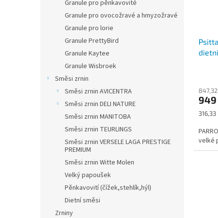
Granule pro pěnkavovité
Granule pro ovocožravé a hmyzožravé
Granule pro lorie
Granule PrettyBird
Psit
dietn
Granule Kaytee
Granule Wisbroek
Směsi zrnin
847,32
Směsi zrnin AVICENTRA
949
Směsi zrnin DELI NATURE
Měrná
316,33 
Směsi zrnin MANITOBA
cena:
Směsi zrnin TEURLINGS
PARROT
velké 
Směsi zrnin VERSELE LAGA PRESTIGE
PREMIUM
Směsi zrnin Witte Molen
Velký papoušek
Pěnkavovití (čížek,stehlík,hýl)
Dietní směsi
Zrniny