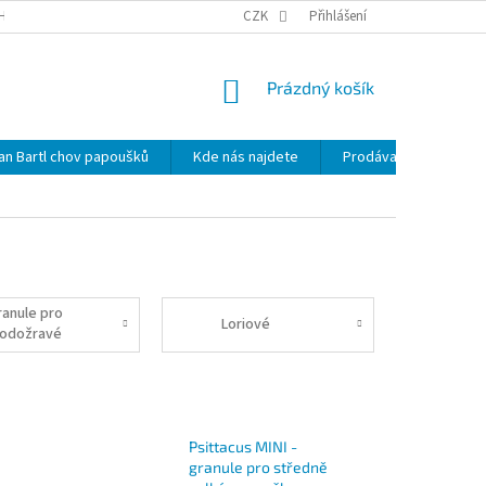
HRANY OSOBNÍCH ÚDAJŮ
NOVINKY
CZK
MAPA SERVERU
Přihlášení
KDE NÁS 
NÁKUPNÍ
Prázdný košík
KOŠÍK
lan Bartl chov papoušků
Kde nás najdete
Prodávané značky
ranule pro
Loriové
lodožravé
táky
Psittacus MINI -
granule pro středně