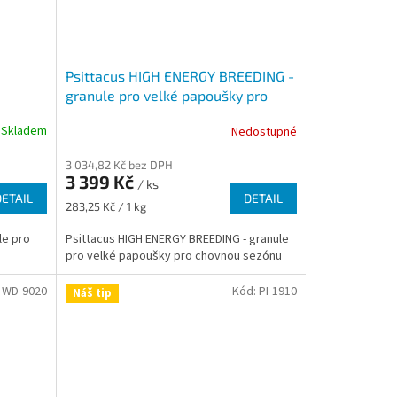
Psittacus HIGH ENERGY BREEDING -
granule pro velké papoušky pro
chovnou sezónu
Skladem
Nedostupné
3 034,82 Kč bez DPH
3 399 Kč
/ ks
DETAIL
DETAIL
Měrná
283,25 Kč / 1 kg
cena:
le pro
Psittacus HIGH ENERGY BREEDING - granule
pro velké papoušky pro chovnou sezónu
:
WD-9020
Kód:
PI-1910
Náš tip