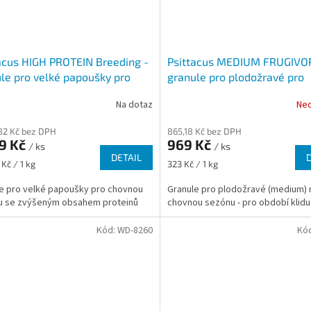
acus HIGH PROTEIN Breeding -
Psittacus MEDIUM FRUGIVO
le pro velké papoušky pro
granule pro plodožravé pro
nou sezónu
celoroční podávání
Na dotaz
Ne
82 Kč bez DPH
865,18 Kč bez DPH
99 Kč
969 Kč
/ ks
/ ks
DETAIL
Měrná
Kč / 1 kg
323 Kč / 1 kg
cena:
e pro velké papoušky pro chovnou
Granule pro plodožravé (medium)
u se zvýšeným obsahem proteinů
chovnou sezónu - pro období klidu
Kód:
WD-8260
Kó