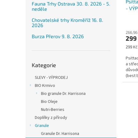
Psit
k
Fauna Trhy Ostrava 30. 8. 2026 - 5.
- VÝP
t
neděle
do 2
ů
Chovatelské trhy Kroměříž 16. 8.
2026
266,96
Burza Přerov 9. 8. 2026
299
Měrná
299 Kč 
cena:
Psitta
Přeskočit
a stře
Kategorie
kategorie
důvodu
(best 
SLEVY - VÝPRODEJ
originá
BIO Krmivo
Bio granule Dr. Harrisona
Bio Oleje
Nutri-Berries
Doplňky z přírody
Granule
Granule Dr. Harrisona