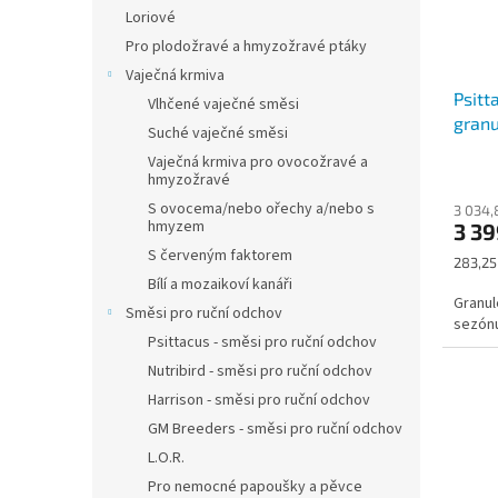
Loriové
Pro plodožravé a hmyzožravé ptáky
Vaječná krmiva
Psitt
Vlhčené vaječné směsi
granu
Suché vaječné směsi
chov
Vaječná krmiva pro ovocožravé a
hmyzožravé
S ovocema/nebo ořechy a/nebo s
3 034,
hmyzem
3 3
S červeným faktorem
Měrná
283,25 
cena:
Bílí a mozaikoví kanáři
Granul
Směsi pro ruční odchov
sezón
Psittacus - směsi pro ruční odchov
Nutribird - směsi pro ruční odchov
Harrison - směsi pro ruční odchov
GM Breeders - směsi pro ruční odchov
L.O.R.
Pro nemocné papoušky a pěvce