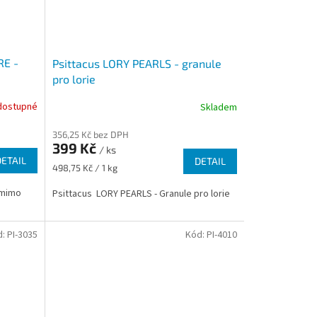
RE -
Psittacus LORY PEARLS - granule
pro lorie
dostupné
Skladem
356,25 Kč bez DPH
399 Kč
/ ks
DETAIL
DETAIL
Měrná
498,75 Kč / 1 kg
cena:
 mimo
Psittacus LORY PEARLS - Granule pro lorie
d:
PI-3035
Kód:
PI-4010