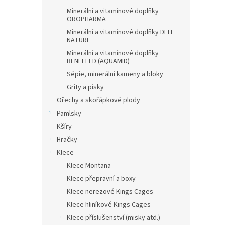
Minerální a vitamínové doplňky
OROPHARMA
Minerální a vitamínové doplňky DELI
NATURE
Minerální a vitamínové doplňky
BENEFEED (AQUAMID)
Sépie, minerální kameny a bloky
Grity a písky
Ořechy a skořápkové plody
Pamlsky
Kšíry
Hračky
Klece
Klece Montana
Klece přepravní a boxy
Klece nerezové Kings Cages
Klece hliníkové Kings Cages
Klece příslušenství (misky atd.)