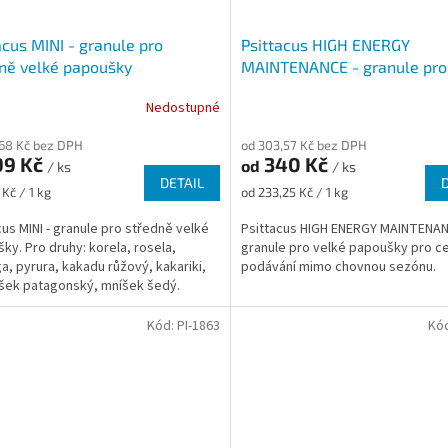
acus MINI - granule pro
Psittacus HIGH ENERGY
ně velké papoušky
MAINTENANCE - granule pro
papoušky pro celoroční pod
Nedostupné
,68 Kč bez DPH
od 303,57 Kč bez DPH
99 Kč
340 Kč
od
/ ks
/ ks
DETAIL
Měrná
Kč / 1 kg
od 233,25 Kč / 1 kg
cena:
cus MINI - granule pro středně velké
Psittacus HIGH ENERGY MAINTENAN
ky. Pro druhy: korela, rosela,
granule pro velké papoušky pro ce
ga, pyrura, kakadu růžový, kakariki,
podávání mimo chovnou sezónu.
ek patagonský, mníšek šedý.
Kód:
PI-1863
Kó