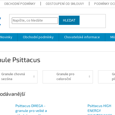
OBCHODNÍ PODMÍNKY
ODSTOUPENÍ OD SMLOUVY
PODMÍNKY OC
HLEDAT
Novinky
Obchodní podmínky
Chovatelské informace
Mi
ule Psittacus
Granule chovná
Granule pro
G
sezóna
celoroční
p
podávání
p
odávanější
Psittacus OMEGA -
Psittacus HIGH
granule pro velké a
ENERGY