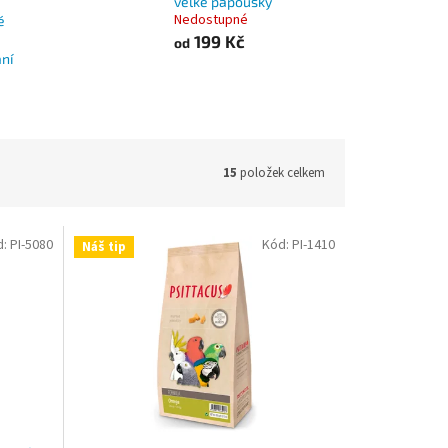
velké papoušky
Nedostupné
é
199 Kč
od
ní
15
položek celkem
d:
PI-5080
Kód:
PI-1410
Náš tip