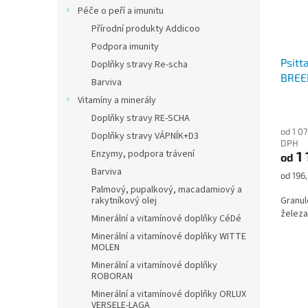
Péče o peří a imunitu
Přírodní produkty Addicoo
Podpora imunity
Psit
Doplňky stravy Re-scha
BREED
Barviva
plodo
Vitamíny a minerály
Doplňky stravy RE-SCHA
od 1 0
Doplňky stravy VÁPNÍK+D3
DPH
Enzymy, podpora trávení
1 
od
Barviva
Měrná
od 196,
cena:
Palmový, pupalkový, macadamiový a
rakytníkový olej
Granul
železa
Minerální a vitamínové doplňky CéDé
Minerální a vitamínové doplňky WITTE
MOLEN
Minerální a vitamínové doplňky
ROBORAN
Minerální a vitamínové doplňky ORLUX
VERSELE-LAGA