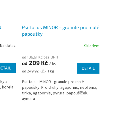
o
Psittacus MINOR - granule pro malé
papoušky
Na dotaz
Skladem
od 186,61 Kč bez DPH
209 Kč
od
/ ks
DETAIL
DETAIL
Měrná
od 249,92 Kč / 1 kg
cena:
lky a
Psittacus MINOR - granule pro malé
, korela,
papoušky. Pro druhy: agapornis, neoféma,
tirika, agapornis, pyrura, papoušíček,
aymara