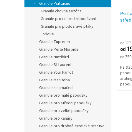
Granule Psittacus
Granule chovná sezóna
Psitt
Granule pro celoroční podávání
střed
Granule pro plodožravé ptáky
Loriové
Granule Zupreem
od 177
1
od
Granule Perle Morbide
Měrná
Granule Nutribird
od 350 
cena:
Granule St Laurent
Psitta
Granule Your Parrot
papouš
aratin
Granule Manitoba
papouš
Granule k namáčení
Granule pro malé papoušky
Granule pro střední papoušky
Granule pro velké papoušky
Granule pro kanáry
Granule pro drobné exotické ptactvo