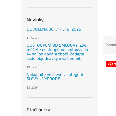
n
e
l
Novinky
DOVOLENÁ 30. 7. - 5. 8. 2026
Ř
17.7.2026
a
Dopor
ODSTOUPENÍ OD SMLOUVY. Zde
můžete odstoupit od smlouvy do
z
14 dní od dodání zboží. Zadejte
e
číslo objednávky a váš email.
V
n
Výpr
ý
í
19.6.2026
p
p
Nakupujte ve slevě v kategorii
i
r
SLEVY - VÝPRODEJ
s
o
1.3.2026
p
d
r
u
o
k
d
t
Ptačí burzy
u
ů