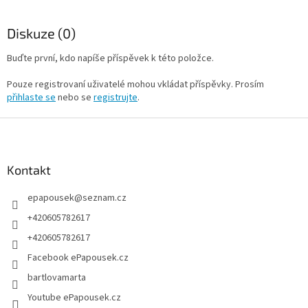
Diskuze (0)
Buďte první, kdo napíše příspěvek k této položce.
Pouze registrovaní uživatelé mohou vkládat příspěvky. Prosím
přihlaste se
nebo se
registrujte
.
Z
á
p
a
Kontakt
t
epapousek
@
seznam.cz
í
+420605782617
+420605782617
Facebook ePapousek.cz
bartlovamarta
Youtube ePapousek.cz