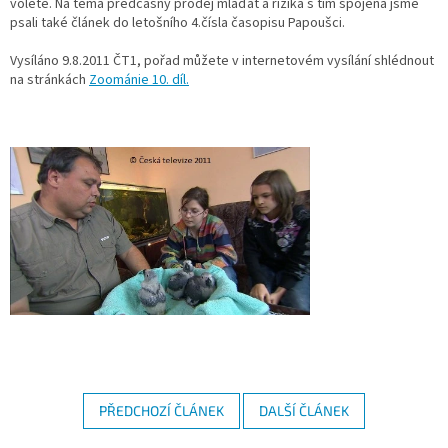
volete. Na téma předčasný prodej mláďat a rizika s tím spojená jsme
psali také článek do letošního 4.čísla časopisu Papoušci.
Vysíláno 9.8.2011 ČT1, pořad můžete v internetovém vysílání shlédnout
na stránkách
Zoománie 10. díl.
PŘEDCHOZÍ ČLÁNEK
DALŠÍ ČLÁNEK