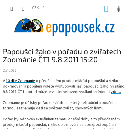
Přejít
NÁKUP
na
CZK
obsah
KOŠÍK
Papoušci žako v pořadu o zvířatech
Zoománie ČT1 9.8.2011 15:20
2.8.2011
V
10.díle Zoománie
o předčasném prodeji mláďat papoušků a riziku
dokrmování a popálení volete vystupovali naši papoušci žako. Vysíláno
9.8.2011 ČT1, pořad můžete v internetovém vysílání shlédnout
zde:...
Zoománie je dětský pořad o zvířatech, který netradiční a poučnou
formou seznamuje děti se světem zvířat, chovaných lidmi.
Pořad byl věnován aktuálnímu tématu dnešní doby a to předčasném
prodeji mláďat papoušků, riziku dokrmování a nebezpečí popálení