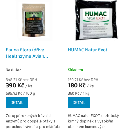
ý
p
i
s
p
r
o
d
Fauna Flora (dříve
HUMAC Natur Exot
u
Healthzyme Avian
k
Digestive Aid)
t
Na dotaz
Skladem
ů
348,21 Kč bez DPH
160,71 Kč bez DPH
390 Kč
180 Kč
/ ks
/ ks
Měrná
Měrná
696,43 Kč / 100 g
360 Kč / 1 kg
cena:
cena:
DETAIL
DETAIL
Zdroj přirozených trávících
HUMAC natur EXOT dietetický
enzymů pro dospělé ptáky s
krmný doplněk s vysokým
poruchou trávení a pro mláďata
obsahem huminových