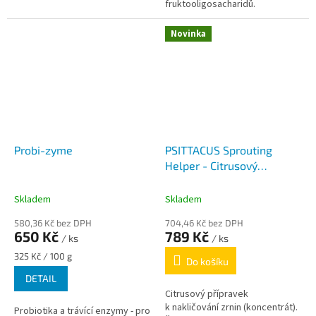
fruktooligosacharidů.
Novinka
Probi-zyme
PSITTACUS Sprouting
Helper - Citrusový
nakličovací přípravek 250
ml
Skladem
Skladem
580,36 Kč bez DPH
704,46 Kč bez DPH
650 Kč
789 Kč
/ ks
/ ks
Měrná
325 Kč / 100 g
Do košíku
cena:
DETAIL
Citrusový přípravek
k nakličování zrnin (koncentrát).
Probiotika a trávící enzymy - pro