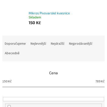
Mikros Pivovarské kvasnice
Skladem
150 Kč
Ř
a
Doporučujeme
Nejlevnější
Nejdražší
Nejprodávanější
z
e
Abecedně
n
í
p
Cena
r
o
150
Kč
789
Kč
d
u
k
t
ů