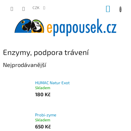
Přejít
NÁKUP
na
CZK
obsah
KOŠÍK
Enzymy, podpora trávení
Nejprodávanější
HUMAC Natur Exot
Skladem
180 Kč
Probi-zyme
Skladem
650 Kč