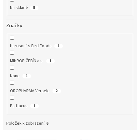
Na skladě
5
Značky
Harrison´s Bird Foods
1
MIKROP ČEBÍN a.s.
1
None
1
OROPHARMA Versele
2
Psittacus
1
Položek k zobrazení:
6
V