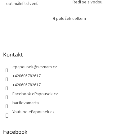
Ředí se s vodou.
optimální trávení.
6
položek celkem
O
v
l
Z
á
á
d
p
a
a
Kontakt
c
t
í
epapousek
@
seznam.cz
í
p
r
+420605782617
v
+420605782617
k
y
Facebook ePapousek.cz
v
bartlovamarta
ý
p
Youtube ePapousek.cz
i
s
u
Facebook