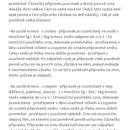
promíchat. Částečky přípravku jsou malé a drsný povrch zrna
dokáže dost velkou část na sebe navázat. I když tato vazba není
nijak pevná a část přípravku zůstane na dně nádoby, i tak je zde
poměrně velká účinnost.
- Na suché krmivo - s vodou - přípravek je rozmíchaný ve vodě v
množství 5g / 4 ml / 1kg krmiva. Směs nalijeme do cca 1 / 10
množství použitého zrna, dokonale promícháme - protřepeme v
láhvi uzavřené víčkem a vsypeme do ostatní připravené směsi.
Celou směs je třeba znovu dobře promíchat - protřepat v
uzavřené nádobě. Po odpaření vody je přípravek stále poměrně
pevně uchycen na povrch zrna, zůstává na něm, pokud nedojde
k mechanickému zásahu. Co se týče podávání přípravku na zrno,
tento způsob je nejlepší,
- Na suché krmivo - s olejem - přípravek je rozmíchaný v oleji
(klíčkový, palmový, olivový ...) v množství 5g / 5ml / 1kg krmiva.
Směs nalijeme do cca 1 / 10 množství použitého zrna, dokonale
promícháme - protřepeme v láhvi uzavřené víčkem a vsypeme
do ostatní připravené směsi. Celou směs je třeba znovu dobře
promíchat - protřepat v uzavřené nádobě. Zrno má na povrchu
olejový film, ve kterém jsou poměrně pevně uchyceny částečky
přípravku. Přípravek na zrnu zůstává přichycen i po odpaření