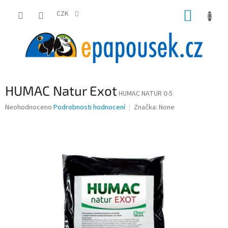
Přejít
NÁKUP
na
CZK
obsah
KOŠÍK
HUMAC Natur Exot
HUMAC NATUR 0-5
Průměrné
Neohodnoceno
Podrobnosti hodnocení
Značka:
None
hodnocení
produktu
je
0,0
z
5
hvězdiček.