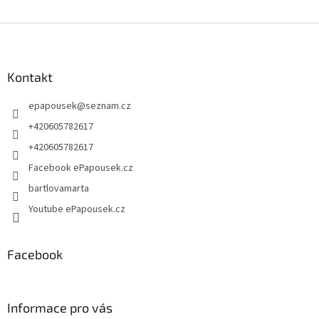
Z
á
p
a
Kontakt
t
epapousek
@
seznam.cz
í
+420605782617
+420605782617
Facebook ePapousek.cz
bartlovamarta
Youtube ePapousek.cz
Facebook
Informace pro vás