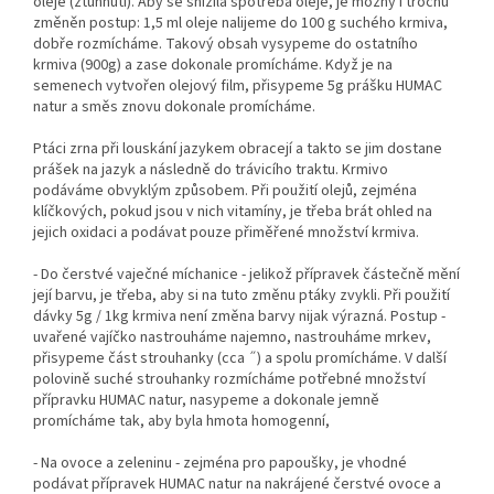
oleje (ztuhnutí). Aby se snížila spotřeba oleje, je možný i trochu
změněn postup: 1,5 ml oleje nalijeme do 100 g suchého krmiva,
dobře rozmícháme. Takový obsah vysypeme do ostatního
krmiva (900g) a zase dokonale promícháme. Když je na
semenech vytvořen olejový film, přisypeme 5g prášku HUMAC
natur a směs znovu dokonale promícháme.
Ptáci zrna při louskání jazykem obracejí a takto se jim dostane
prášek na jazyk a následně do trávicího traktu. Krmivo
podáváme obvyklým způsobem. Při použití olejů, zejména
klíčkových, pokud jsou v nich vitamíny, je třeba brát ohled na
jejich oxidaci a podávat pouze přiměřené množství krmiva.
- Do čerstvé vaječné míchanice - jelikož přípravek částečně mění
její barvu, je třeba, aby si na tuto změnu ptáky zvykli. Při použití
dávky 5g / 1kg krmiva není změna barvy nijak výrazná. Postup -
uvařené vajíčko nastrouháme najemno, nastrouháme mrkev,
přisypeme část strouhanky (cca ˝) a spolu promícháme. V další
polovině suché strouhanky rozmícháme potřebné množství
přípravku HUMAC natur, nasypeme a dokonale jemně
promícháme tak, aby byla hmota homogenní,
- Na ovoce a zeleninu - zejména pro papoušky, je vhodné
podávat přípravek HUMAC natur na nakrájené čerstvé ovoce a