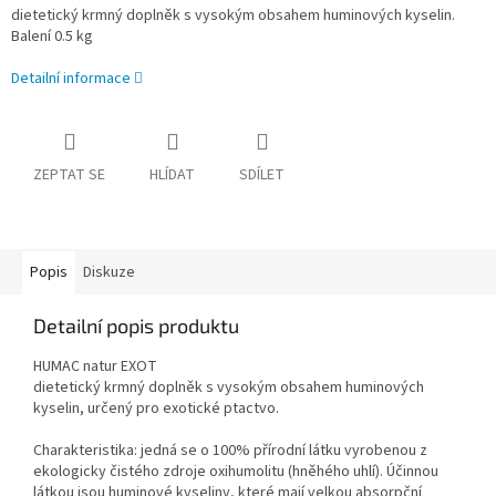
dietetický krmný doplněk s vysokým obsahem huminových kyselin.
Balení 0.5 kg
Detailní informace
ZEPTAT SE
HLÍDAT
SDÍLET
Popis
Diskuze
Detailní popis produktu
HUMAC natur EXOT
dietetický krmný doplněk s vysokým obsahem huminových
kyselin, určený pro exotické ptactvo.
Charakteristika: jedná se o 100% přírodní látku vyrobenou z
ekologicky čistého zdroje oxihumolitu (hněhého uhlí). Účinnou
látkou jsou huminové kyseliny, které mají velkou absorpční