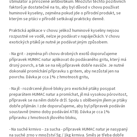
stimulátor a přirozené antibiotikum. Množství těchto pozitivních
faktorů je dostatečné na to, aby byl důvod v chovu používat
huminové kyseliny, zejména pokud jde o přírodní produkt, se
kterým se ptáci v přírodě setkávají prakticky denně.
Praktická aplikace v chovu: jelikož huminové kyseliny nejsou
rozpustné ve vodě, nelze je podávat v napáječkách. V chovu
exotických ptáků je nutné je podávat jiným způsobem.
- Na grit - zejména při chovu drobných exotů doporučujeme
přípravek HUMAC natur aplikovat do podávaného gritu, který má
drsný povrch, a tak se na něj přípravek dobře naváže. Je nutné
dokonalé promíchání přípravku s gritem, aby nezůstal jen na
povrchu. Dávka je cca 1% z hmotnosti gritu,
- Na jíl - rozdrcené jílové bloky pro exotické ptáky posypat
preparátem HUMAC natur a promíchat, jíl má vysokou pórovitost,
přípravek se na něm dobře drží. Spolu s oblíbeným jílem je ptáky
dobře přijímán. I zde doporučujeme, aby byl přípravek podáván
soustavně (mimo doby podávání ATB). Dávka je cca 1%
přípravku z hmotnosti jílového bloku,
- Na suché krmivo - za sucha - přípravek HUMAC natur je nasypaný
na suché zrno v množství 5g / 1kg krmiva. Směs je třeba dobře