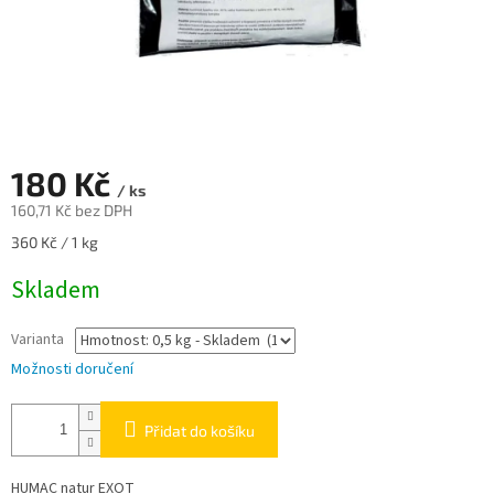
180 Kč
/ ks
160,71 Kč bez DPH
Měrná
360 Kč / 1 kg
cena:
Skladem
Varianta
Možnosti doručení
Přidat do košíku
HUMAC natur EXOT