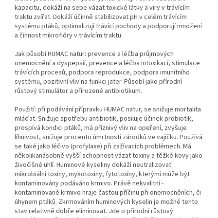
kapacitu, dokáží na sebe vázat toxické látky a viry v trávícím
traktu zvířat. Dokáží účinně stabilizovat pH v celém trávícím
systému ptáků, optimalizují trávící pochody a podporují množení
a činnost mikroflóry v trávícím traktu.
Jak působí HUMAC natur: prevence a léčba průjmových
onemocnění a dyspepsií, prevence a léčba intoxikací, stimulace
trávících procesů, podpora reprodukce, podpora imunitního
systému, pozitivní vliv na funkci jater. Působí jako přírodní
růstový stimulátor a přirozené antibiotikum.
Použití: při podávání přípravku HUMAC natur, se snižuje mortalita
mláďat. Snižuje spotřebu antibiotik, posiluje účinek probiotik,
prospívá kondici ptáků, má příznivý vliv na opeření, zvyšuje
líhnivost, snižuje procento úmrtnosti zárodků ve vajíčku. Používá
se také jako léčivo (profylaxe) při zažívacích problémech. Má
několikanásobně vyšší schopnost vázat toxiny a těžké kovy jako
živočišné uhlí. Huminové kyseliny dokáží neutralizovat
mikrobiální toxiny, mykotoxiny, fytotoxíny, kterými může být
kontaminovány podáváno krmivo. Právě nekvalitní -
kontaminované krmivo hraje častou příčinu při onemocněních, či
úhynem ptáků. Zkrmováním huminových kyselin je možné tento
stav relativně dobře eliminovat. Jde o přírodní růstový