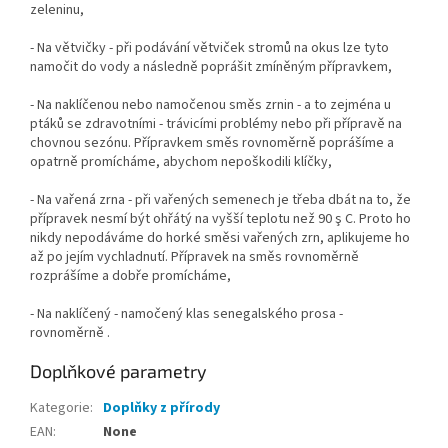
zeleninu,
- Na větvičky - při podávání větviček stromů na okus lze tyto
namočit do vody a následně poprášit zmíněným přípravkem,
- Na naklíčenou nebo namočenou směs zrnin - a to zejména u
ptáků se zdravotními - trávicími problémy nebo při přípravě na
chovnou sezónu. Přípravkem směs rovnoměrně poprášíme a
opatrně promícháme, abychom nepoškodili klíčky,
- Na vařená zrna - při vařených semenech je třeba dbát na to, že
přípravek nesmí být ohřátý na vyšší teplotu než 90 ş C. Proto ho
nikdy nepodáváme do horké směsi vařených zrn, aplikujeme ho
až po jejím vychladnutí. Přípravek na směs rovnoměrně
rozprášíme a dobře promícháme,
- Na naklíčený - namočený klas senegalského prosa -
rovnoměrně .
Doplňkové parametry
Kategorie
:
Doplňky z přírody
EAN
:
None