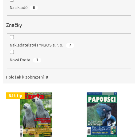
Na skladě
6
Značky
Nakladatelství FYNBOS s. r. o.
7
Nová Exota
1
Položek k zobrazení:
8
V
Náš tip
ý
p
i
s
p
r