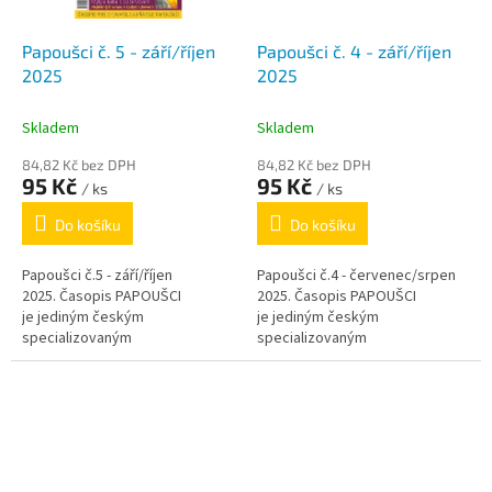
Papoušci č. 5 - září/říjen
Papoušci č. 4 - září/říjen
2025
2025
Skladem
Skladem
84,82 Kč bez DPH
84,82 Kč bez DPH
95 Kč
95 Kč
/ ks
/ ks
Do košíku
Do košíku
Papoušci č.5 - září/říjen
Papoušci č.4 - červenec/srpen
2025. Časopis PAPOUŠCI
2025. Časopis PAPOUŠCI
je jediným českým
je jediným českým
specializovaným
specializovaným
periodikem zaměřeným pouze
periodikem zaměřeným pouze
na papoušky. V jednotlivých
na papoušky. V jednotlivých
rubrikách si...
rubrikách si...