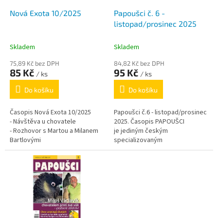
o
d
Nová Exota 10/2025
Papoušci č. 6 -
u
listopad/prosinec 2025
k
t
Skladem
Skladem
ů
75,89 Kč bez DPH
84,82 Kč bez DPH
85 Kč
95 Kč
/ ks
/ ks
Do košíku
Do košíku
Časopis Nová Exota 10/2025
Papoušci č.6 - listopad/prosinec
- Návštěva u chovatele
2025. Časopis PAPOUŠCI
- Rozhovor s Martou a Milanem
je jediným českým
Bartlovými
specializovaným
periodikem zaměřeným pouze
na papoušky. V jednotlivých
rubrikách si...