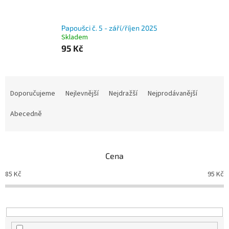
Papoušci č. 5 - září/říjen 2025
Skladem
95 Kč
Ř
a
Doporučujeme
Nejlevnější
Nejdražší
Nejprodávanější
z
e
Abecedně
n
í
p
Cena
r
o
85
Kč
95
Kč
d
u
k
t
ů