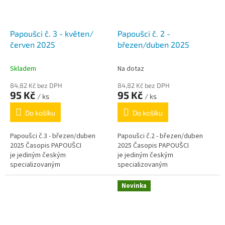
Papoušci č. 3 - květen/
Papoušci č. 2 -
červen 2025
březen/duben 2025
Skladem
Na dotaz
84,82 Kč bez DPH
84,82 Kč bez DPH
95 Kč
95 Kč
/ ks
/ ks
Do košíku
Do košíku
Papoušci č.3 - březen/duben
Papoušci č.2 - březen/duben
2025 Časopis PAPOUŠCI
2025 Časopis PAPOUŠCI
je jediným českým
je jediným českým
specializovaným
specializovaným
periodikem zaměřeným pouze
periodikem zaměřeným pouze
na papoušky. V jednotlivých
na papoušky. V jednotlivých
Novinka
rubrikách si přečtete...
rubrikách si přečtete...