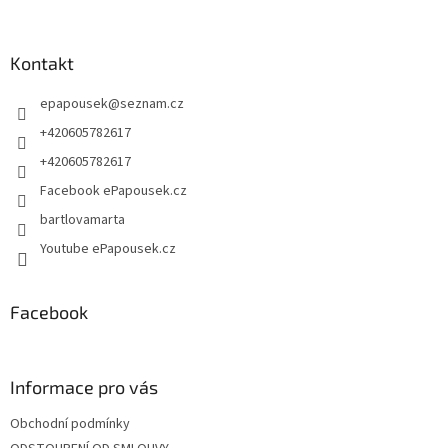
á
á
d
p
a
a
Kontakt
c
t
í
epapousek
@
seznam.cz
í
p
r
+420605782617
v
+420605782617
k
y
Facebook ePapousek.cz
v
bartlovamarta
ý
p
Youtube ePapousek.cz
i
s
u
Facebook
Informace pro vás
Obchodní podmínky