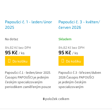
Papoušci č. 1 - leden/únor
Papoušci č. 3 - květen/
2025
červen 2026
Na dotaz
Skladem
84,82 Kč bez DPH
84,82 Kč bez DPH
95 Kč
95 Kč
/ ks
/ ks
Do košíku
Do košíku
Papoušci č.1 - leden/únor 2025.
Papoušci č.3 - březen/duben
Časopis PAPOUŠCI je jediným
2026 Časopis PAPOUŠCI
českým specializovaným
je jediným českým
periodikem zaměřeným pouze
specializovaným
na papoušky. V jednotlivých
periodikem zaměřeným pouze
rubrikách si...
na papoušky. V jednotlivých
8
položek celkem
O
rubrikách si přečtete...
v
l
Z