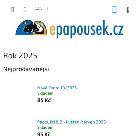
Přejít
NÁKUP
na
CZK
obsah
KOŠÍK
Rok 2025
Nejprodávanější
Nová Exota 10/2025
Skladem
85 Kč
Papoušci č. 3 - květen/červen 2026
Skladem
95 Kč