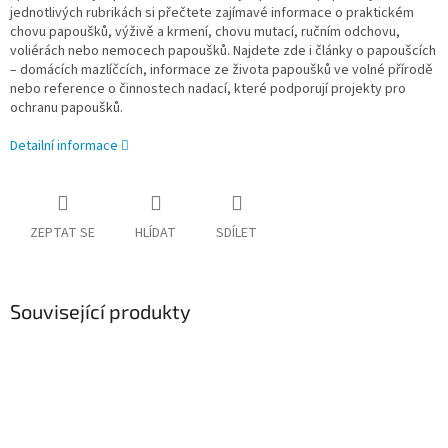
jednotlivých rubrikách si přečtete zajímavé informace o praktickém
chovu papoušků, výživě a krmení, chovu mutací, ručním odchovu,
voliérách nebo nemocech papoušků. Najdete zde i články o papoušcích
– domácích mazlíčcích, informace ze života papoušků ve volné přírodě
nebo reference
o činnostech nadací, které podporují projekty pro
ochranu papoušků
.
Detailní informace
ZEPTAT SE
HLÍDAT
SDÍLET
Související produkty