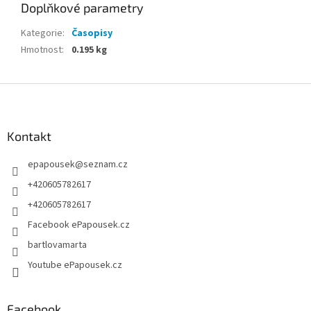
Doplňkové parametry
Kategorie
:
Časopisy
Hmotnost
:
0.195 kg
Z
á
p
a
Kontakt
t
epapousek
@
seznam.cz
í
+420605782617
+420605782617
Facebook ePapousek.cz
bartlovamarta
Youtube ePapousek.cz
Facebook