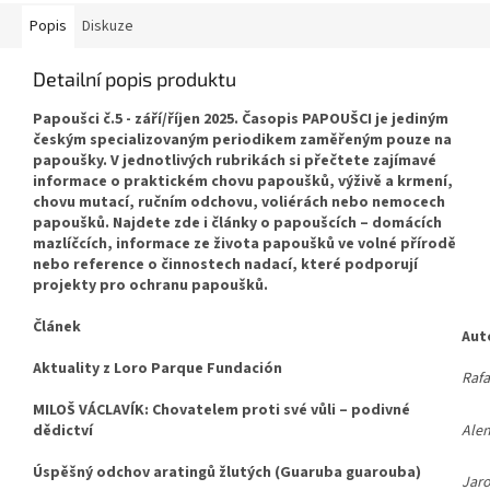
Popis
Diskuze
Detailní popis produktu
Papoušci č.5 - září/říjen 2025.
Časopis PAPOUŠCI je jediným
českým specializovaným periodike
m
zaměřeným pouze na
papoušky.
V jednotlivých rubrikách si přečtete zajímavé
informace o praktickém chovu papoušků, výživě a krmení,
chovu mutací, ručním odchovu, voliérách nebo nemocech
papoušků. Najdete zde i články o papoušcích – domácích
mazlíčcích, informace ze života papoušků ve volné přírodě
nebo reference
o činnostech nadací, které podporují
projekty pro ochranu papoušků
.
Článek
Aut
Aktuality z Loro Parque Fundación
Raf
MILOŠ VÁCLAVÍK: Chovatelem proti své vůli – podivné
dědictví
Alen
Úspěšný odchov aratingů žlutých (Guaruba guarouba)
Jaro