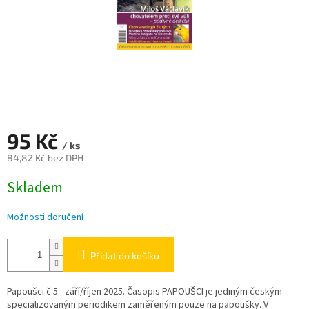
95 Kč
/ ks
84,82 Kč bez DPH
Měrná
Skladem
cena:
Možnosti doručení
Přidat do košíku
Papoušci č.5 - září/říjen 2025.
Časopis PAPOUŠCI je jediným českým
specializovaným periodike
m
zaměřeným pouze na papoušky.
V