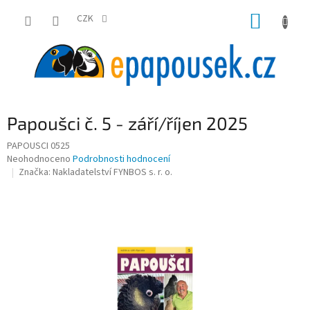
Přejít
NÁKUP
na
CZK
obsah
KOŠÍK
Papoušci č. 5 - září/říjen 2025
PAPOUSCI 0525
Průměrné
Neohodnoceno
Podrobnosti hodnocení
hodnocení
Značka:
Nakladatelství FYNBOS s. r. o.
produktu
je
0,0
z
5
hvězdiček.