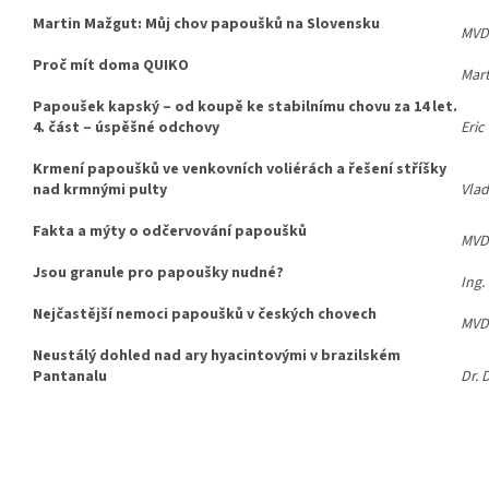
Martin Mažgut: Můj chov papoušků na Slovensku
MVDr
Proč mít doma QUIKO
Mart
Papoušek kapský – od koupě ke stabilnímu chovu za 14 let.
4. část – úspěšné odchovy
Eric
Krmení papoušků ve venkovních voliérách a řešení stříšky
nad krmnými pulty
Vlad
Fakta a mýty o odčervování papoušků
MVDr
Jsou granule pro papoušky nudné?
Ing.
Nejčastější nemoci papoušků v českých chovech
MVDr
Neustálý dohled nad ary hyacintovými v brazilském
Pantanalu
Dr. 