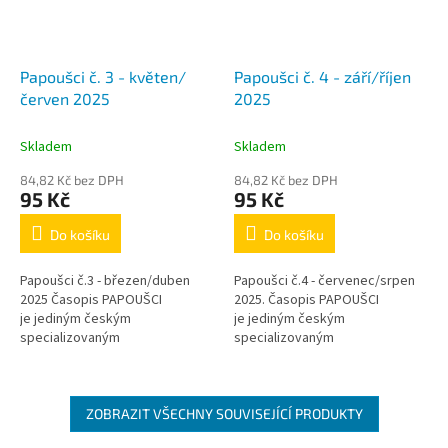
Papoušci č. 3 - květen/
Papoušci č. 4 - září/říjen
červen 2025
2025
Skladem
Skladem
84,82 Kč bez DPH
84,82 Kč bez DPH
95 Kč
95 Kč
Do košíku
Do košíku
Papoušci č.3 - březen/duben
Papoušci č.4 - červenec/srpen
2025 Časopis PAPOUŠCI
2025. Časopis PAPOUŠCI
je jediným českým
je jediným českým
specializovaným
specializovaným
periodikem zaměřeným pouze
periodikem zaměřeným pouze
na papoušky. V jednotlivých
na papoušky. V jednotlivých
rubrikách si přečtete...
rubrikách si...
ZOBRAZIT VŠECHNY SOUVISEJÍCÍ PRODUKTY