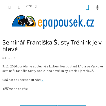
Přejít
NÁKUP
na
CZK
obsah
KOŠÍK
Seminář Františka Šusty Trénink je v
hlavě
5.11.2016
5. 11. 2016 pořádáme společně s klubem Nespoutaná křídla ve Vyškově
seminář Františka Šusty podle jeho nové knihy Trénink je v hlavě.
Událost na Facebooku zde:
...
Těšíme se na Vás!