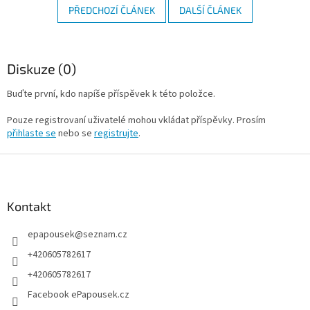
PŘEDCHOZÍ ČLÁNEK
DALŠÍ ČLÁNEK
Diskuze (0)
Buďte první, kdo napíše příspěvek k této položce.
Pouze registrovaní uživatelé mohou vkládat příspěvky. Prosím
přihlaste se
nebo se
registrujte
.
Z
á
p
a
Kontakt
t
epapousek
@
seznam.cz
í
+420605782617
+420605782617
Facebook ePapousek.cz