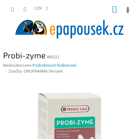
Přejít
NÁKUP
na
CZK
obsah
KOŠÍK
Probi-zyme
460211
Průměrné
Neohodnoceno
Podrobnosti hodnocení
hodnocení
Značka:
OROPHARMA Versele
produktu
je
0,0
z
5
hvězdiček.