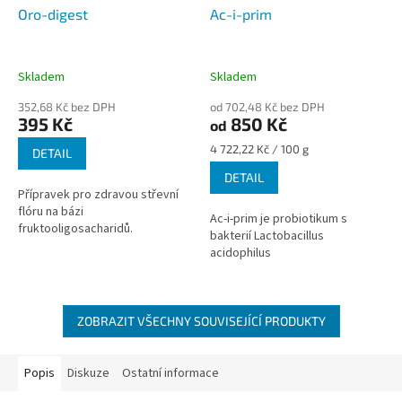
Oro-digest
Ac-i-prim
Skladem
Skladem
352,68 Kč bez DPH
od 702,48 Kč bez DPH
395 Kč
850 Kč
od
Měrná
4 722,22 Kč / 100 g
DETAIL
cena:
DETAIL
Přípravek pro zdravou střevní
flóru na bázi
Ac-i-prim je probiotikum s
fruktooligosacharidů.
bakterií Lactobacillus
acidophilus
ZOBRAZIT VŠECHNY SOUVISEJÍCÍ PRODUKTY
Popis
Diskuze
Ostatní informace