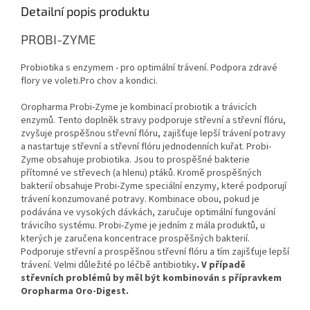
Detailní popis produktu
PROBI-ZYME
Probiotika s enzymem - pro optimální trávení. Podpora zdravé
flory ve voleti.Pro chov a kondici.
Oropharma Probi-Zyme je kombinací probiotik a trávicích
enzymů.
Tento doplněk stravy podporuje střevní a střevní flóru,
zvyšuje prospěšnou střevní flóru, zajišťuje lepší trávení potravy
a nastartuje střevní a střevní flóru jednodenních kuřat.
Probi-
Zyme obsahuje probiotika.
Jsou to prospěšné bakterie
přítomné ve střevech (a hlenu) ptáků.
Kromě prospěšných
bakterií obsahuje Probi-Zyme speciální enzymy, které podporují
trávení konzumované potravy.
Kombinace obou, pokud je
podávána ve vysokých dávkách, zaručuje optimální fungování
trávicího systému.
Probi-Zyme je jedním z mála produktů, u
kterých je zaručena koncentrace prospěšných bakterií.
Podporuje střevní a prospěšnou střevní flóru a tím zajišťuje lepší
trávení. Velmi důležité po léčbě antibiotiky
. V případě
střevních problémů by měl být kombinován s přípravkem
Oropharma Oro-Digest.