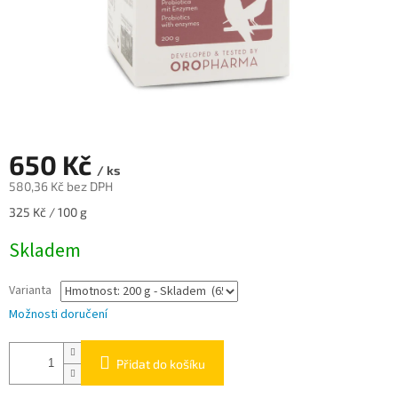
650 Kč
/ ks
580,36 Kč bez DPH
Měrná
325 Kč / 100 g
cena:
Skladem
Varianta
Možnosti doručení
Přidat do košíku