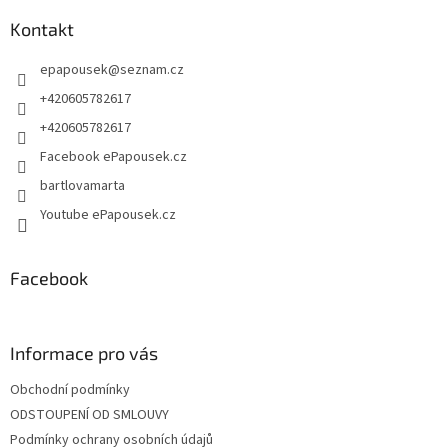
p
a
Kontakt
t
epapousek
@
seznam.cz
í
+420605782617
+420605782617
Facebook ePapousek.cz
bartlovamarta
Youtube ePapousek.cz
Facebook
Informace pro vás
Obchodní podmínky
ODSTOUPENÍ OD SMLOUVY
Podmínky ochrany osobních údajů