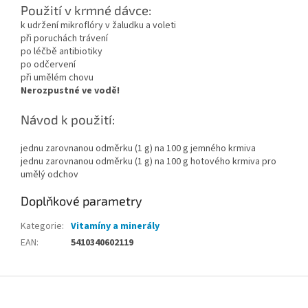
Použití v krmné dávce:
k udržení mikroflóry v žaludku a voleti
při poruchách trávení
po léčbě antibiotiky
po odčervení
při umělém chovu
Nerozpustné ve vodě!
Návod k použití:
jednu zarovnanou odměrku (1 g) na 100 g jemného krmiva
jednu zarovnanou odměrku (1 g) na 100 g hotového krmiva pro
umělý odchov
Doplňkové parametry
Kategorie
:
Vitamíny a minerály
EAN
:
5410340602119
Z
á