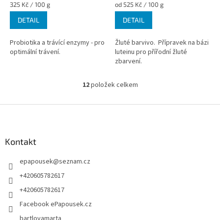
Měrná
Měrná
325 Kč / 100 g
od 525 Kč / 100 g
cena:
cena:
DETAIL
DETAIL
Probiotika a trávící enzymy - pro
Žluté barvivo. Přípravek na bázi
optimální trávení.
luteinu pro přířodní žluté
zbarvení.
12
položek celkem
O
v
l
Z
á
á
d
p
a
a
Kontakt
c
t
í
epapousek
@
seznam.cz
í
p
r
+420605782617
v
+420605782617
k
y
Facebook ePapousek.cz
v
bartlovamarta
ý