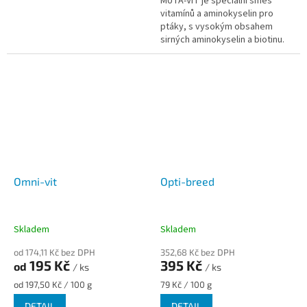
MUTA-VIT je speciální směs
vitamínů a aminokyselin pro
ptáky, s vysokým obsahem
sirných aminokyselin a biotinu.
Pro optimální opeření! MUTA-VIT
podporuje přepeřování a
stimuluje...
Omni-vit
Opti-breed
Skladem
Skladem
od 174,11 Kč bez DPH
352,68 Kč bez DPH
195 Kč
395 Kč
od
/ ks
/ ks
Měrná
Měrná
od 197,50 Kč / 100 g
79 Kč / 100 g
cena:
cena:
DETAIL
DETAIL