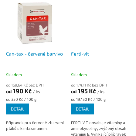
vápníku a zlepšuje...
Can-tax - červené barvivo
Ferti-vit
Skladem
Skladem
od 169,64 Kč bez DPH
od 174,11 Kč bez DPH
190 Kč
195 Kč
od
od
/ ks
/ ks
Měrná
Měrná
od 350 Kč / 100 g
od 197,50 Kč / 100 g
cena:
cena:
DETAIL
DETAIL
Přípravek pro červené zbarvení
FERTI-VIT obsahuje vitamíny a
ptáků s kantaxantinem.
aminokyseliny, zvýšený obsah
vitamínu E. Vynikající přípravek