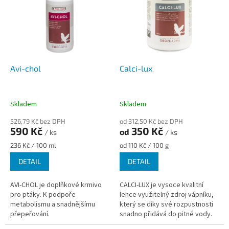
p
o
i
d
s
u
p
k
r
t
o
ů
d
Avi-chol
Calci-lux
u
k
t
Skladem
Skladem
ů
526,79 Kč bez DPH
od 312,50 Kč bez DPH
590 Kč
350 Kč
od
/ ks
/ ks
Měrná
Měrná
236 Kč / 100 ml
od 110 Kč / 100 g
cena:
cena:
DETAIL
DETAIL
AVI-CHOL je doplňkové krmivo
CALCI-LUX je vysoce kvalitní
pro ptáky. K podpoře
lehce využitelný zdroj vápníku,
metabolismu a snadnějšímu
který se díky své rozpustnosti
přepeřování.
snadno přidává do pitné vody.
CALCI-LUX předchází nedostatku