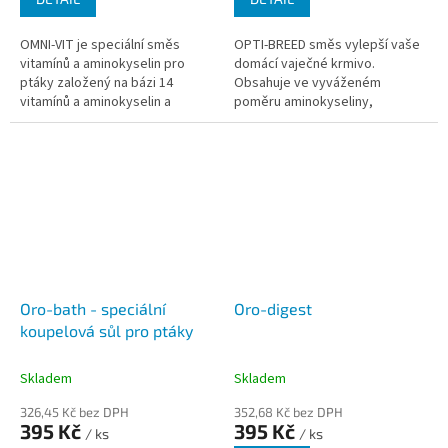
OMNI-VIT je speciální směs
OPTI-BREED směs vylepší vaše
vitamínů a aminokyselin pro
domácí vaječné krmivo.
ptáky založený na bázi 14
Obsahuje ve vyváženém
vitamínů a aminokyselin a
poměru aminokyseliny,
podporuje optimální chov a
vitamíny, minerální látky,
kondici.
stopové prvky, Florastimul® a L-
karnitin. Podporuje...
Oro-bath - speciální
Oro-digest
koupelová sůl pro ptáky
Skladem
Skladem
326,45 Kč bez DPH
352,68 Kč bez DPH
395 Kč
395 Kč
/ ks
/ ks