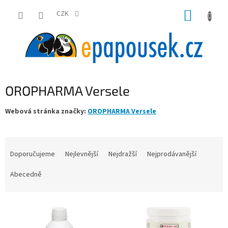
Přejít
NÁKUP
na
CZK
obsah
KOŠÍK
OROPHARMA Versele
Webová stránka značky:
OROPHARMA Versele
Ř
a
Doporučujeme
Nejlevnější
Nejdražší
Nejprodávanější
z
e
Abecedně
n
í
V
p
ý
r