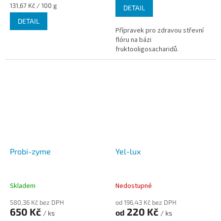
Měrná
131,67 Kč / 100 g
DETAIL
cena:
DETAIL
Přípravek pro zdravou střevní
flóru na bázi
fruktooligosacharidů.
Probi-zyme
Yel-lux
Skladem
Nedostupné
580,36 Kč bez DPH
od 196,43 Kč bez DPH
650 Kč
220 Kč
od
/ ks
/ ks