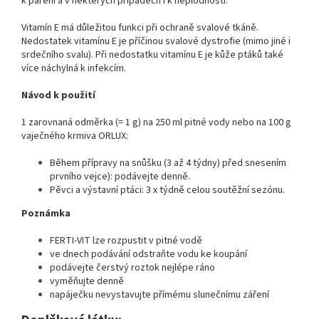
k páření a v některých případech i k neplodnosti.
Vitamín E má důležitou funkci při ochraně svalové tkáně.
Nedostatek vitamínu E je příčinou svalové dystrofie (mimo jiné i
srdečního svalu). Při nedostatku vitamínu E je kůže ptáků také
více náchylná k infekcím.
Návod k použití
1 zarovnaná odměrka (= 1 g) na 250 ml pitné vody nebo na 100 g
vaječného krmiva ORLUX:
Během přípravy na snůšku (3 až 4 týdny) před snesením
prvního vejce): podávejte denně.
Pěvci a výstavní ptáci: 3 x týdně celou soutěžní sezónu.
Poznámka
FERTI-VIT lze rozpustit v pitné vodě
ve dnech podávání odstraňte vodu ke koupání
podávejte čerstvý roztok nejlépe ráno
vyměňujte denně
napáječku nevystavujte přímému slunečnímu záření