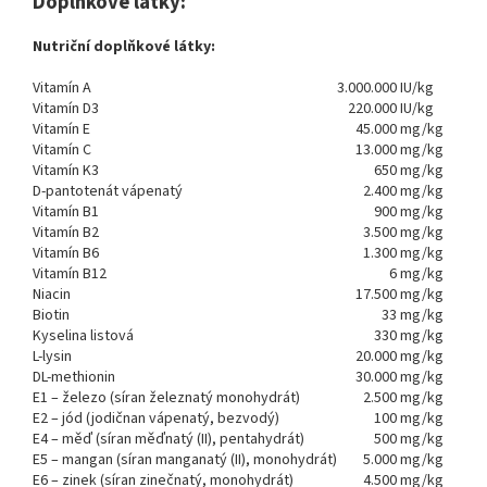
Doplňkové látky:
Nutriční doplňkové látky:
Vitamín A
3.000.000
IU/kg
Vitamín D3
220.000
IU/kg
Vitamín E
45.000
mg/kg
Vitamín C
13.000
mg/kg
Vitamín K3
650
mg/kg
D-pantotenát vápenatý
2.400
mg/kg
Vitamín B1
900
mg/kg
Vitamín B2
3.500
mg/kg
Vitamín B6
1.300
mg/kg
Vitamín B12
6
mg/kg
Niacin
17.500
mg/kg
Biotin
33
mg/kg
Kyselina listová
330
mg/kg
L-lysin
20.000
mg/kg
DL-methionin
30.000
mg/kg
E1 – železo (síran železnatý monohydrát)
2.500
mg/kg
E2 – jód (jodičnan vápenatý, bezvodý)
100
mg/kg
E4 – měď (síran měďnatý (II), pentahydrát)
500
mg/kg
E5 – mangan (síran manganatý (II), monohydrát)
5.000
mg/kg
E6 – zinek (síran zinečnatý, monohydrát)
4.500
mg/kg