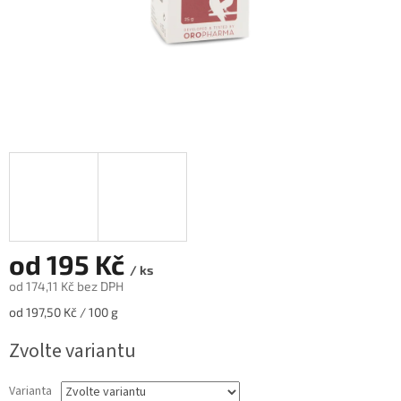
od
195 Kč
/ ks
od
174,11 Kč
bez DPH
Měrná
od 197,50 Kč / 100 g
cena:
Zvolte variantu
Varianta