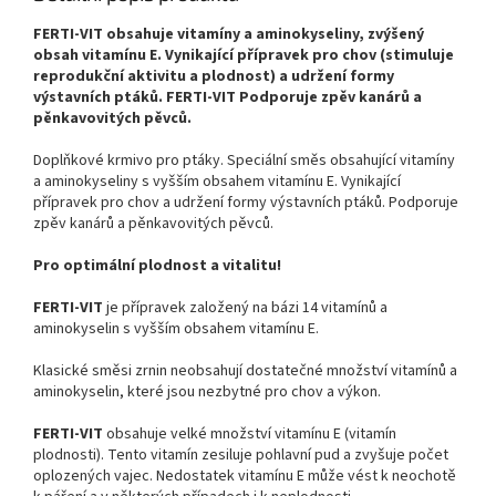
FERTI-VIT obsahuje vitamíny a aminokyseliny, zvýšený
obsah vitamínu E. Vynikající přípravek pro chov (stimuluje
reprodukční aktivitu a plodnost) a udržení formy
výstavních ptáků. FERTI-VIT Podporuje zpěv kanárů a
pěnkavovitých pěvců.
Doplňkové krmivo pro ptáky. Speciální směs obsahující vitamíny
a aminokyseliny s vyšším obsahem vitamínu E. Vynikající
přípravek pro chov a udržení formy výstavních ptáků. Podporuje
zpěv kanárů a pěnkavovitých pěvců.
Pro optimální plodnost a vitalitu!
FERTI-VIT
je přípravek založený na bázi 14 vitamínů a
aminokyselin s vyšším obsahem vitamínu E.
Klasické směsi zrnin neobsahují dostatečné množství vitamínů a
aminokyselin, které jsou nezbytné pro chov a výkon.
FERTI-VIT
obsahuje velké množství vitamínu E (vitamín
plodnosti). Tento vitamín zesiluje pohlavní pud a zvyšuje počet
oplozených vajec. Nedostatek vitamínu E může vést k neochotě