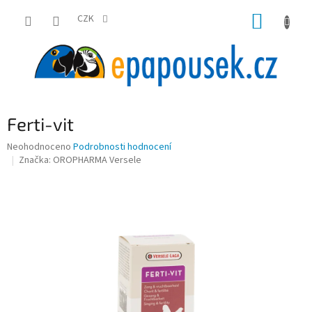
Přejít
NÁKUP
na
CZK
obsah
KOŠÍK
Ferti-vit
Průměrné
Neohodnoceno
Podrobnosti hodnocení
hodnocení
Značka:
OROPHARMA Versele
produktu
je
0,0
z
5
hvězdiček.