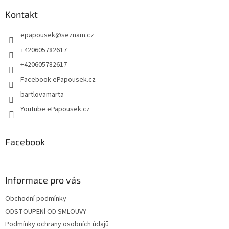
p
a
Kontakt
t
epapousek
@
seznam.cz
í
+420605782617
+420605782617
Facebook ePapousek.cz
bartlovamarta
Youtube ePapousek.cz
Facebook
Informace pro vás
Obchodní podmínky
ODSTOUPENÍ OD SMLOUVY
Podmínky ochrany osobních údajů