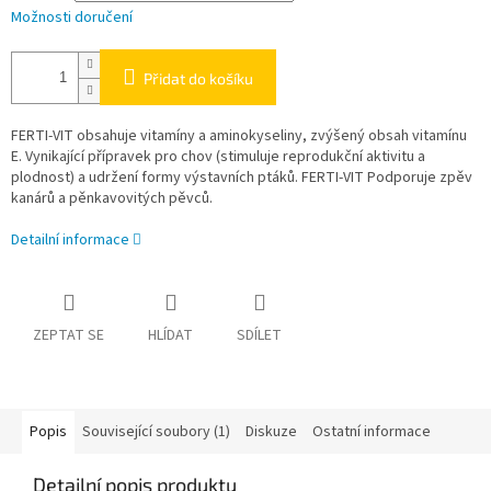
Možnosti doručení
Přidat do košíku
FERTI-VIT obsahuje vitamíny a aminokyseliny, zvýšený obsah vitamínu
E. Vynikající přípravek pro chov (stimuluje reprodukční aktivitu a
plodnost) a udržení formy výstavních ptáků. FERTI-VIT Podporuje zpěv
kanárů a pěnkavovitých pěvců.
Detailní informace
ZEPTAT SE
HLÍDAT
SDÍLET
Popis
Související soubory (1)
Diskuze
Ostatní informace
Detailní popis produktu