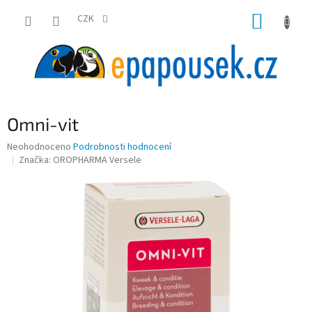
Přejít
NÁKUP
na
CZK
obsah
KOŠÍK
Omni-vit
Průměrné
Neohodnoceno
Podrobnosti hodnocení
hodnocení
Značka:
OROPHARMA Versele
produktu
je
0,0
z
5
hvězdiček.