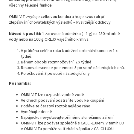
všechny tělesné funkce.
OMNI-VIT zvyšuje celkovou kondici a hraje svou roli při
zlepšování chovatelských výsledků – kvalitnější odchovy.
Návod k použití:
1 zarovnaná odměrka (= 1 g) na 250 ml pitné
vody nebo na 100 g ORLUX vaječného krmiva.
V průběhu celého roku k udržení optimální kondice: 1 x
týdně.
Během období rozmnožování: 2 x týdně.
Rekonvalescence po nemoci: 5 po sobě následujících dnů.
Po očkování: 3 po sobě následující dny.
Poznámka:
OMNI-VIT lze rozpustit v pitné vodě
Ve dnech podávání odstraňte vodu ke koupání
Podávejte čerstvý roztok nejlépe ráno
Vyměňujte denně
Napáječku nevystavujte přímému slunečnímu záření
OMNI-VIT lze podávat společně s
CALCI-LUXem
. Vitamín D3
v OMNI-VITu pomůže vstřebání vápníku z CALCI-LUXU