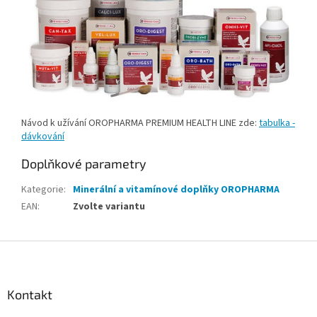
Návod k užívání OROPHARMA PREMIUM HEALTH LINE zde:
tabulka -
dávkování
Doplňkové parametry
Kategorie
:
Minerální a vitamínové doplňky OROPHARMA
EAN
:
Zvolte variantu
Z
á
p
a
Kontakt
t