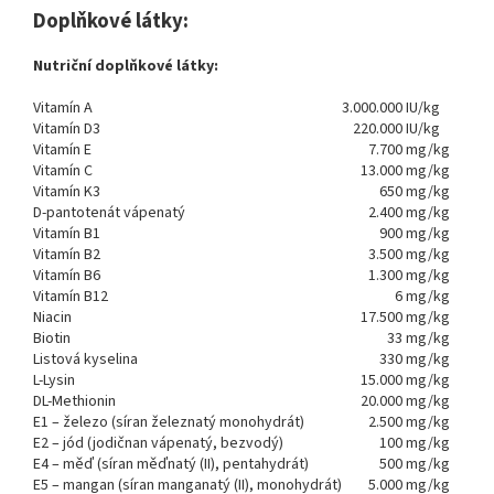
Doplňkové látky:
Nutriční doplňkové látky:
Vitamín A
3.000.000
IU/kg
Vitamín D3
220.000
IU/kg
Vitamín E
7.700
mg/kg
Vitamín C
13.000
mg/kg
Vitamín K3
650
mg/kg
D-pantotenát vápenatý
2.400
mg/kg
Vitamín B1
900
mg/kg
Vitamín B2
3.500
mg/kg
Vitamín B6
1.300
mg/kg
Vitamín B12
6
mg/kg
Niacin
17.500
mg/kg
Biotin
33
mg/kg
Listová kyselina
330
mg/kg
L-Lysin
15.000
mg/kg
DL-Methionin
20.000
mg/kg
E1 – železo (síran železnatý monohydrát)
2.500
mg/kg
E2 – jód (jodičnan vápenatý, bezvodý)
100
mg/kg
E4 – měď (síran měďnatý (II), pentahydrát)
500
mg/kg
E5 – mangan (síran manganatý (II), monohydrát)
5.000
mg/kg