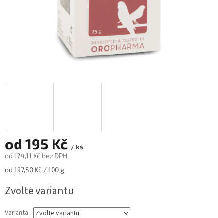
od
195 Kč
/ ks
od
174,11 Kč
bez DPH
Měrná
od 197,50 Kč / 100 g
cena:
Zvolte variantu
Varianta