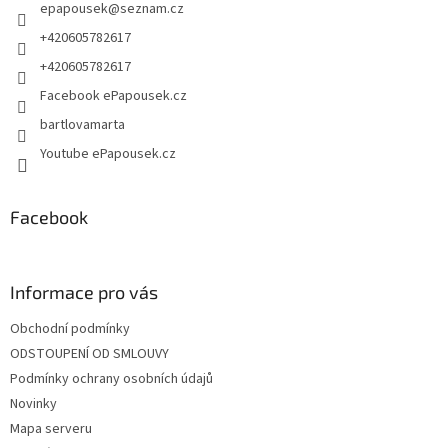
epapousek
@
seznam.cz
í
+420605782617
+420605782617
Facebook ePapousek.cz
bartlovamarta
Youtube ePapousek.cz
Facebook
Informace pro vás
Obchodní podmínky
ODSTOUPENÍ OD SMLOUVY
Podmínky ochrany osobních údajů
Novinky
Mapa serveru