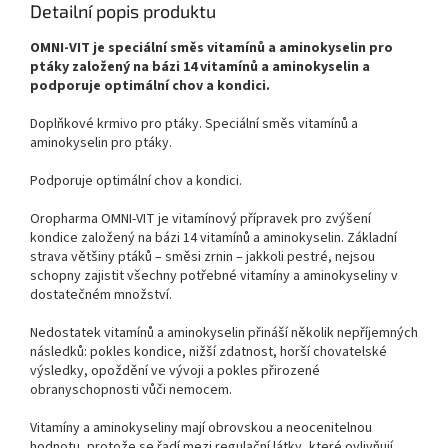
Detailní popis produktu
OMNI-VIT je speciální směs vitamínů a aminokyselin pro
ptáky založený na bázi 14 vitamínů a aminokyselin a
podporuje optimální chov a kondici.
Doplňkové krmivo pro ptáky. Speciální směs vitamínů a
aminokyselin pro ptáky.
Podporuje optimální chov a kondici.
Oropharma OMNI-VIT je vitamínový přípravek pro zvýšení
kondice založený na bázi 14 vitamínů a aminokyselin. Základní
strava většiny ptáků – směsi zrnin – jakkoli pestré, nejsou
schopny zajistit všechny potřebné vitamíny a aminokyseliny v
dostatečném množství.
Nedostatek vitamínů a aminokyselin přináší několik nepříjemných
následků: pokles kondice, nižší zdatnost, horší chovatelské
výsledky, opoždění ve vývoji a pokles přirozené
obranyschopnosti vůči nemocem.
Vitamíny a aminokyseliny mají obrovskou a neocenitelnou
hodnotu, protože se řadí mezi regulační látky, které ovlivňují