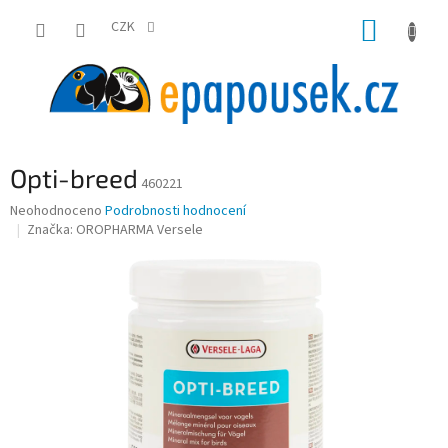
Přejít
NÁKUP
na
CZK
obsah
KOŠÍK
Opti-breed
460221
Průměrné
Neohodnoceno
Podrobnosti hodnocení
hodnocení
Značka:
OROPHARMA Versele
produktu
je
0,0
z
5
hvězdiček.