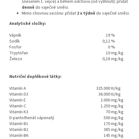
snesením 1. vejce) a během odchovu (od vylíhnutí): přidat
denně
do vaječné směsi.
Mimo chovnou sezónu: přidat
2 x týdně
do vaječné směsi.
Analytické složky:
Vápník
19
%
Sodík
0,12
%
Fosfor
0
%
Tryptofan
10
mg/kg
Železo
0,18
mg/kg
Nutriční doplňkové látky:
Vitamín A
325.000
IU/kg
Vitamín D3
36.000
IU/kg
Vitamín E
2.000
mg/kg
Vitamín C
1.250
mg/kg
Vitamín K3
70
mg/kg
D-pantothenát vápenatý
500
mg/kg
Vitamín B1
170
mg/kg
Vitamín B2
385
mg/kg
Vitamín B6
145
mg/kg