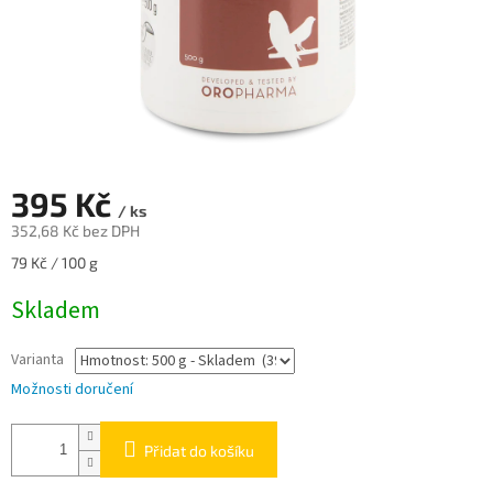
395 Kč
/ ks
352,68 Kč bez DPH
Měrná
79 Kč / 100 g
cena:
Skladem
Varianta
Možnosti doručení
Přidat do košíku