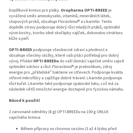
Doplňkové krmivo pro ptáky.
Oropharma OPTI-BREED
je
vyvážená směs aminokyselin, vitamínů, minerálních látek,
stopových prvků, obsahuje Florastimul® a L-karnitin. Tento
doplněk stravy podporuje dobrý růst mladých ptáků, optimální
vývin kostry, tvorbu silné skořápky vajíček, dokonalou strukturu
kůže a peří.
OPTI-BREED
podporuje všeobecné zdraví a plodnost a
obsahuje všechny složky, které vaši ptáci potřebují pro dobrý
vývoj. Přidání
OPTI-BREEDu
do vaší domácí vaječné směsi zajistí
optimální odchov a růst. Florastimul® je prebiotikum, zdroj
energie pro „přátelské” bakterie ve střevech. Podporuje kvalitu
střevní mikroflóry a zajišťuje dobré trávení. L-karnitin podporuje
růst kuřat. L-karnitin také podporuje spalování tuku, což má za
následek větší množství energie dostupné pro fyzickou námahu.
Návod k použití
2 zarovnané odměrky (8 g) OPTI-BREEDu na 100 g ORLUX
vaječného krmiva:
Během přípravy na chovnou sezónu (3 až 4 týdny před