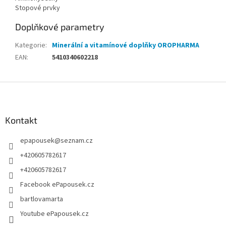
Stopové prvky
Doplňkové parametry
Kategorie
:
Minerální a vitamínové doplňky OROPHARMA
EAN
:
5410340602218
Z
á
p
a
Kontakt
t
epapousek
@
seznam.cz
í
+420605782617
+420605782617
Facebook ePapousek.cz
bartlovamarta
Youtube ePapousek.cz