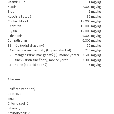
Vitamín B12
1
mg/kg
Niacin
2.000
mg/kg
Biotin
7
mg/kg
Kyselina listová
35
mg/kg
Cholin chlorid
15.000
mg/kg
L-carnitin
10.000
mg/kg
L-lysin
15.000
mg/kg
L-threonin
9.000
mg/kg
DL-methionin
6.000
mg/kg
E2 – jód (jodid draselný)
50
mg/kg
E4 – měď (síran měďnatý (II), pentahydrát)
250
mg/kg
E5 – mangan (síran manganatý (II), monohydrát)
2.500
mg/kg
E6 – zinek (síran zinečnatý, monohydrát)
2.300
mg/kg
E8 – Selen (selenid sodný)
5
mg/kg
Složení:
Uhličitan vápenatý
Dextróza
Inulin
Chlorid sodný
Vitamíny
Aminokyseliny