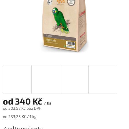
od
340 Kč
/ ks
od
303,57 Kč
bez DPH
Měrná
od 233,25 Kč / 1 kg
cena: