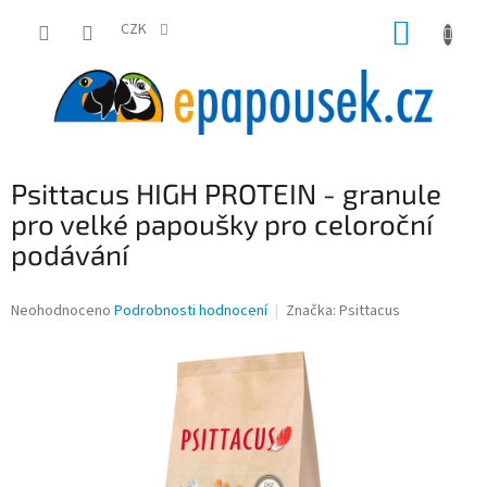
Přejít
NÁKUP
na
CZK
obsah
KOŠÍK
Psittacus HIGH PROTEIN - granule
pro velké papoušky pro celoroční
podávání
Průměrné
Neohodnoceno
Podrobnosti hodnocení
Značka:
Psittacus
hodnocení
produktu
je
0,0
z
5
hvězdiček.