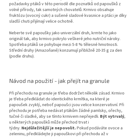
požadavky ptáků v této periodě dle poznatků od papoušků z
volné přírody, tak samotných chovatelů. Krmivo obsahuje
fruktózu (ovocný cukr) a sušené sladové kvasnice a ptáci je díky
sladší chuti přijímají velice ochotně.
Neberte své papoušky jako univerzální druh, krmte ho jako
originál tak, aby krmivo pokrylo veškeré jeho nutriční nároky.
Spotřeba ptáků se pohybuje mezi 5-8 % tělesné hmotnosti.
Střední druhy (Amazoňané) konzumují přibližně 20-35 g za den
(podle druhu).
Návod na použití - jak přejít na granule
Při přechodu na granule je třeba dodržet několik zásad. Krmivo
je třeba předkládat do identického krmítka, na které je
papoušek zvyklý, neboť papoušci jsou velice konzervativní. Při
přechodu je potřeba nedávat ptákům žádné pamlsky, ořechy,
tučné či sladké, aby se tímto krmivem nepřejedli.
Být vytrvalý
,
u některých papoušků může přechod trvat i
týdny.
Nejdůležitější je nepovolit.
Pokud podáváte ovoce a
zeleninu, předkládejte ji papouškovi při přechodu až v