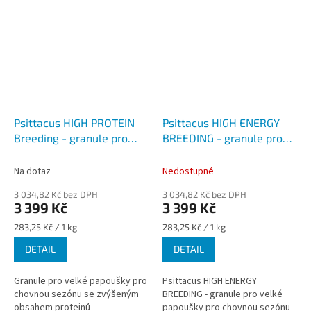
Psittacus HIGH PROTEIN
Psittacus HIGH ENERGY
Breeding - granule pro
BREEDING - granule pro
velké papoušky pro
velké papoušky pro
chovnou sezónu
chovnou sezónu
Na dotaz
Nedostupné
3 034,82 Kč bez DPH
3 034,82 Kč bez DPH
3 399 Kč
3 399 Kč
Měrná
Měrná
283,25 Kč / 1 kg
283,25 Kč / 1 kg
cena:
cena:
DETAIL
DETAIL
Granule pro velké papoušky pro
Psittacus HIGH ENERGY
chovnou sezónu se zvýšeným
BREEDING - granule pro velké
obsahem proteinů
papoušky pro chovnou sezónu