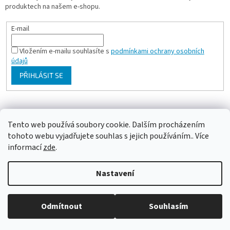
produktech na našem e-shopu.
E-mail
Vložením e-mailu souhlasíte s
podmínkami ochrany osobních
údajů
PŘIHLÁSIT SE
Milan Bartl chovatelské stránky
Tento web používá soubory cookie. Dalším procházením
tohoto webu vyjadřujete souhlas s jejich používáním.. Více
informací
zde
.
Vytvořil Shoptet
Nastavení
Copyright 2026
ePapousek.cz
. Všechna práva vyhrazena.
Upravit
Odmítnout
Souhlasím
nastavení cookies