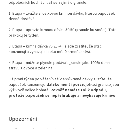
odpoledních hodinách, ať se zajímá o granule.
1. Etapa – zvažte si celkovou krmnou dávku, kterou papoušek
denně dostává.
2. Etapa – upravte krmnou dávku 50:50 (granule ku směsi). Toto
praktikujte týden.
3. Etapa – krmná dávka 75:25 -> již zde zjistíte, že ptáci
konzumují a vyhazují daleko méně krmné směsi.
4. Etapa – můžete plynule podávat granule jako 100% denní
stravu + ovoce a zelenina.
Již první týden po vážení vaší denní krmné dávky zjistíte, že
papoušek konzumuje
daleko menší porce
, jelikož granule jsou
výživově velice bohaté.
Rovněž nemáte tolik odpadu,
protože papoušek se nepřehrabuje a nevyhazuje krmivo.
Upozornění