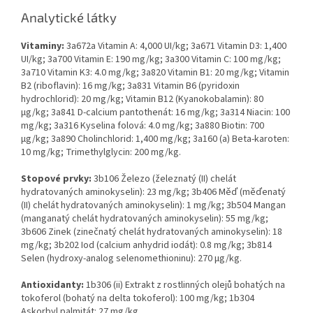
Analytické látky
Vitaminy:
3a672a Vitamin A: 4,000 UI/kg; 3a671 Vitamin D3: 1,400
UI/kg; 3a700 Vitamin E: 190 mg/kg; 3a300 Vitamin C: 100 mg/kg;
3a710 Vitamin K3: 4.0 mg/kg; 3a820 Vitamin B1: 20 mg/kg; Vitamin
B2 (riboflavin): 16 mg/kg; 3a831 Vitamin B6 (pyridoxin
hydrochlorid): 20 mg/kg; Vitamin B12 (Kyanokobalamin): 80
µg/kg; 3a841 D-calcium pantothenát: 16 mg/kg; 3a314 Niacin: 100
mg/kg; 3a316 Kyselina folová: 4.0 mg/kg; 3a880 Biotin: 700
µg/kg; 3a890 Cholinchlorid: 1,400 mg/kg; 3a160 (a) Beta-karoten:
10 mg/kg; Trimethylglycin: 200 mg/kg.
Stopové prvky:
3b106 Železo (železnatý (II) chelát
hydratovaných aminokyselin): 23 mg/kg; 3b406 Měď (měďenatý
(II) chelát hydratovaných aminokyselin): 1 mg/kg; 3b504 Mangan
(manganatý chelát hydratovaných aminokyselin): 55 mg/kg;
3b606 Zinek (zinečnatý chelát hydratovaných aminokyselin): 18
mg/kg; 3b202 Iod (calcium anhydrid iodát): 0.8 mg/kg; 3b814
Selen (hydroxy-analog selenomethioninu): 270 µg/kg.
Antioxidanty:
1b306 (ii) Extrakt z rostlinných olejů bohatých na
tokoferol (bohatý na delta tokoferol): 100 mg/kg; 1b304
Askorbyl palmitát: 27 mg/kg.