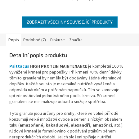
ZOBRAZIT VŠECHNY SOUVISEJÍCÍ PRODUKTY
Popis
Podobné (7)
Diskuze
Značka
Detailní popis produktu
Psittacus
HIGH PROTEIN MAINTENANCE
je kompletní 100 %
vyvážené krmení pro papoušky. Při krmení 70 % denní dávky
těmito granulemi by neměly být dodávány žádné vitamínové
doplňky. Každé sousto je maximálně nutričně vyvážené a
odpovídá nárokům a potřebám papoušků. Tím se zamezuje
upřednostňování jednotvárného podílu krmiva. Při krmení
granulemi se minimalizuje odpad a snižuje spotřeba.
Tyto granule jsou určeny pro druhy, které ve volné přírodě
konzumují velké množství ovoce a semen s nízkým obsahem
tuku (
amazoňané, kakaduové, alexandři, amazónci
, atd.).
Klidové krmení je formulováno k podávání ptákům během
nereprodukčních období. Jejich složení splňuje nutriční