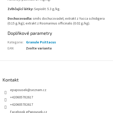
Zvlhčující látky:
Sepiolit: 5.3 g/kg.
Dochucovadla:
směs dochucovadel; extrakt z Yucca schidigera
(0.15 g/kg); extrakt z Rosmarinus officinalis (0.02 g/kg).
Doplňkové parametry
Kategorie
:
Granule Psittacus
EAN
:
Zvolte variantu
Z
á
p
a
Kontakt
t
epapousek
@
seznam.cz
í
+420605782617
+420605782617
Facebook ePapousek.cz