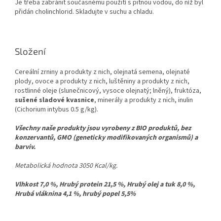
Je třeba zabránit současnému použití s pitnou vodou, do níž byl
přidán cholinchlorid. Skladujte v suchu a chladu.
Složení
Cereální zrniny a produkty z nich, olejnatá semena, olejnaté
plody, ovoce a produkty z nich, luštěniny a produkty z nich,
rostlinné oleje (slunečnicový, vysoce olejnatý; lněný), fruktóza,
sušené sladové kvasnice
, minerály a produkty z nich, inulin
(Cichorium intybus 0.5 g/kg).
Všechny naše produkty jsou vyrobeny z BIO produktů, bez
konzervantů, GMO (geneticky modifikovaných organismů) a
barviv.
Metabolická hodnota 3050 Kcal/kg.
Vlhkost 7,0 %, Hrubý protein 21,5 %, Hrubý olej a tuk 8,0 %,
Hrubá vláknina 4,1 %, hrubý popel 5,5%