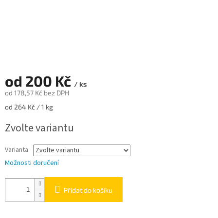
od
200 Kč
/ ks
od
178,57 Kč
bez DPH
Měrná
od 264 Kč / 1 kg
cena:
Zvolte variantu
Varianta
Možnosti doručení
Přidat do košíku