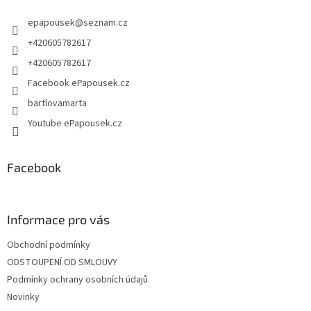
t
epapousek
@
seznam.cz
í
+420605782617
+420605782617
Facebook ePapousek.cz
bartlovamarta
Youtube ePapousek.cz
Facebook
Informace pro vás
Obchodní podmínky
ODSTOUPENÍ OD SMLOUVY
Podmínky ochrany osobních údajů
Novinky