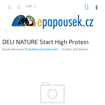
Přejít
NÁKUP
na
CZK
obsah
KOŠÍK
DELI NATURE Start High Protein
Průměrné
Neohodnoceno
Podrobnosti hodnocení
Značka:
Deli Nature
hodnocení
produktu
je
0,0
z
5
hvězdiček.