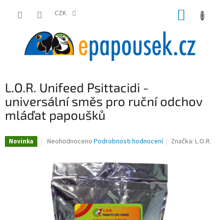
Přejít
NÁKUP
na
CZK
obsah
KOŠÍK
L.O.R. Unifeed Psittacidi -
universální směs pro ruční odchov
mláďat papoušků
Průměrné
Neohodnoceno
Podrobnosti hodnocení
Značka:
L.O.R.
Novinka
hodnocení
produktu
je
0,0
z
5
hvězdiček.