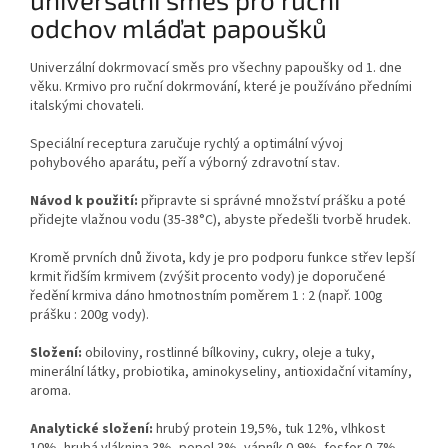
odchov mláďat papoušků
Univerzální dokrmovací směs pro všechny papoušky od 1. dne
věku. Krmivo pro ruční dokrmování, které je používáno předními
italskými chovateli.
Speciální receptura zaručuje rychlý a optimální vývoj
pohybového aparátu, peří a výborný zdravotní stav.
Návod k použití:
připravte si správné množství prášku a poté
přidejte vlažnou vodu (35-38°C), abyste předešli tvorbě hrudek.
Kromě prvních dnů života, kdy je pro podporu funkce střev lepší
krmit řidším krmivem (zvýšit procento vody) je doporučené
ředění krmiva dáno hmotnostním poměrem 1 : 2 (např. 100g
prášku : 200g vody).
Složení:
obiloviny, rostlinné bílkoviny, cukry, oleje a tuky,
minerální látky, probiotika, aminokyseliny, antioxidační vitamíny,
aroma.
Analytické složení:
hrubý protein 19,5%, tuk 12%, vlhkost
10%, hrubá vláknina 3%, popel 3%, vápník 0,9%, fosfor 0,7%,