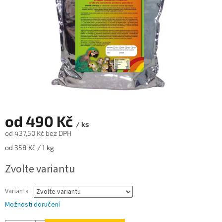
od
490 Kč
/ ks
od
437,50 Kč
bez DPH
Měrná
od 358 Kč / 1 kg
cena:
Zvolte variantu
Varianta
Možnosti doručení