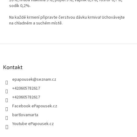
sodík 0,2%.
Na každé krmení připravte čerstvou dávku krmiva! Uchovávejte
na chladném a suchém místě.
Z
á
p
a
Kontakt
t
epapousek
@
seznam.cz
í
+420605782617
+420605782617
Facebook ePapousek.cz
bartlovamarta
Youtube ePapousek.cz