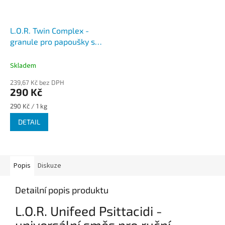
L.O.R. Twin Complex -
granule pro papoušky s
pomerančovou příchutí
Skladem
239,67 Kč bez DPH
290 Kč
Měrná
290 Kč / 1 kg
cena:
DETAIL
Popis
Diskuze
Detailní popis produktu
L.O.R. Unifeed Psittacidi -
universální směs pro ruční