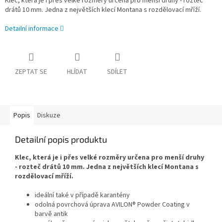
Klec, která je i přes velké rozměry určena pro menší druhy - rozteč
drátů 10 mm. Jedna z největších klecí Montana s rozdělovací mříží.
Detailní informace
ZEPTAT SE
HLÍDAT
SDÍLET
Popis
Diskuze
Detailní popis produktu
Klec, která je i přes velké rozměry určena pro menší druhy
- rozteč drátů 10 mm. Jedna z největších klecí Montana s
rozdělovací mříží.
ideální také v případě karantény
odolná povrchová úprava AVILON® Powder Coating v
barvě antik