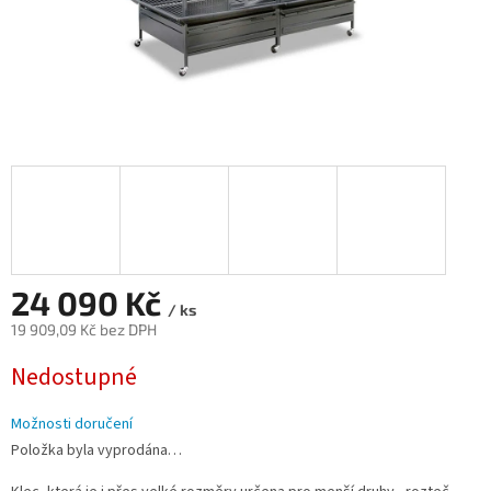
24 090 Kč
/ ks
19 909,09 Kč bez DPH
Měrná
Nedostupné
cena:
Možnosti doručení
Položka byla vyprodána…