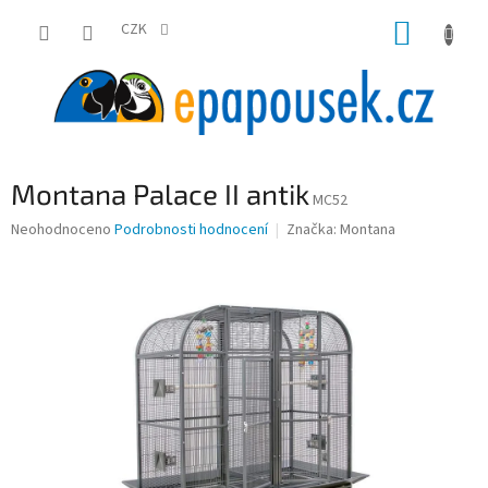
Přejít
NÁKUP
na
CZK
obsah
KOŠÍK
Montana Palace II antik
MC52
Průměrné
Neohodnoceno
Podrobnosti hodnocení
Značka:
Montana
hodnocení
produktu
je
0,0
z
5
hvězdiček.