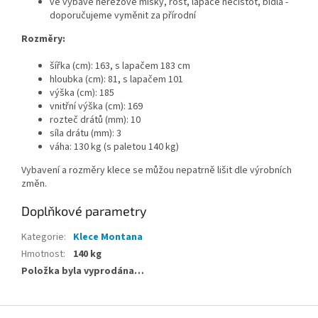
ve výbavě nerezové misky, rošt, lapače nečistot, bidla -
doporučujeme vyměnit za přírodní
Rozměry:
šířka (cm): 163, s lapačem 183 cm
hloubka (cm): 81, s lapačem 101
výška (cm): 185
vnitřní výška (cm): 169
rozteč drátů (mm): 10
síla drátu (mm): 3
váha: 130 kg (s paletou 140 kg)
Vybavení a rozměry klece se můžou nepatrně lišit dle výrobních
změn.
Doplňkové parametry
Kategorie
:
Klece Montana
Hmotnost
:
140 kg
Položka byla vyprodána…
Z