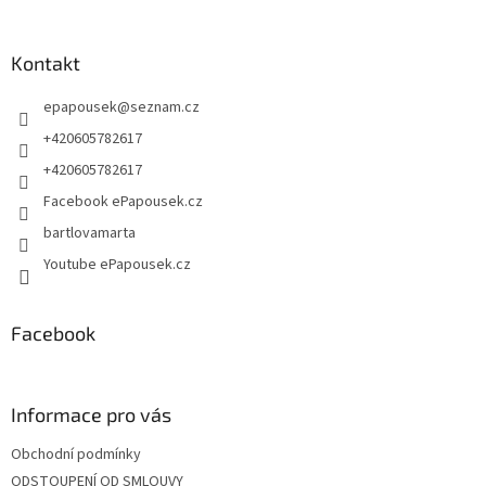
á
p
a
Kontakt
t
epapousek
@
seznam.cz
í
+420605782617
+420605782617
Facebook ePapousek.cz
bartlovamarta
Youtube ePapousek.cz
Facebook
Informace pro vás
Obchodní podmínky
ODSTOUPENÍ OD SMLOUVY