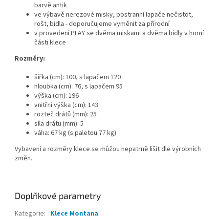
barvě antik
ve výbavě nerezové misky, postranní lapače nečistot,
rošt, bidla - doporučujeme vyměnit za přírodní
v provedení PLAY se dvěma miskami a dvěma bidly v horní
části klece
Rozměry:
šířka (cm): 100, s lapačem 120
hloubka (cm): 76, s lapačem 95
výška (cm): 196
vnitřní výška (cm): 143
rozteč drátů (mm): 25
síla drátu (mm): 5
váha: 67 kg (s paletou 77 kg)
Vybavení a rozměry klece se můžou nepatrně lišit dle výrobních
změn.
Doplňkové parametry
Kategorie
:
Klece Montana