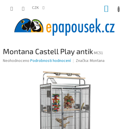
Přejít
NÁKUP
na
CZK
obsah
KOŠÍK
Montana Castell Play antik
MC51
Průměrné
Neohodnoceno
Podrobnosti hodnocení
Značka:
Montana
hodnocení
produktu
je
0,0
z
5
hvězdiček.