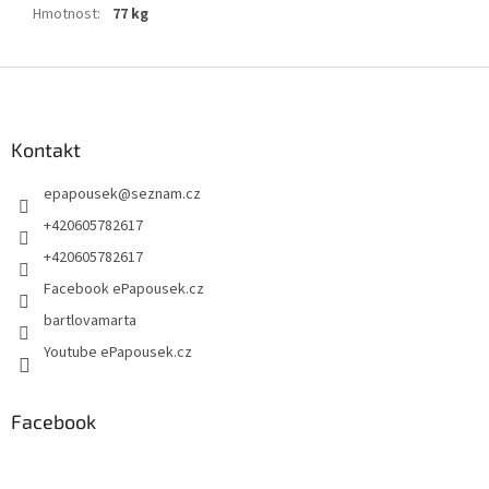
Hmotnost
:
77 kg
Z
á
p
a
Kontakt
t
epapousek
@
seznam.cz
í
+420605782617
+420605782617
Facebook ePapousek.cz
bartlovamarta
Youtube ePapousek.cz
Facebook