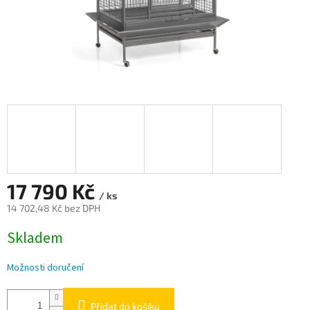
17 790 Kč
/ ks
14 702,48 Kč bez DPH
Měrná
Skladem
cena:
Možnosti doručení
Přidat do košíku