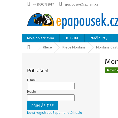
Přejít
+420605782617
epapousek@seznam.cz
na
obsah
Moje objednávka
HOT-LINE
Ptačí burzy
Domů
Klece
Klece Montana
Montana Cast
P
Mon
o
s
Přihlášení
Novin
t
r
E-mail
a
n
Heslo
n
í
PŘIHLÁSIT SE
p
Nová registrace
Zapomenuté heslo
a