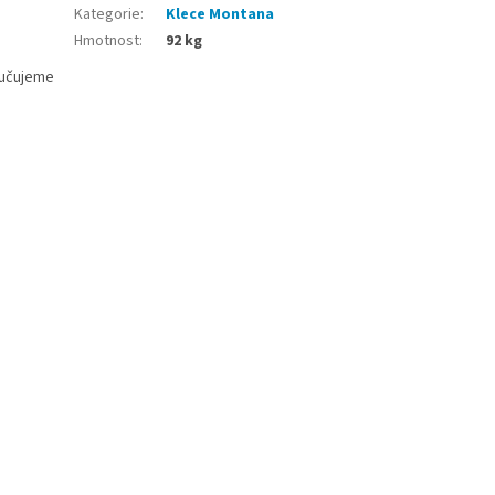
Kategorie
:
Klece Montana
Hmotnost
:
92 kg
ručujeme