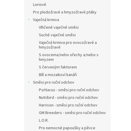
Loriové
Pro plodožravé a hmyzožravé ptáky
Vaječná krmiva
Vlhčené vaječné směsi
Suché vaječné směsi
Vaječná krmiva pro ovocožravé a
hmyzožravé
S ovocema/nebo ořechy a/nebo s
hmyzem
S červeným faktorem
Bílí a mozaikoví kanáři
Směsi pro ruční odchov
Psittacus - směsi pro ruční odchov
Nutribird - směsi pro ruční odchov
Harrison - směsi pro ruční odchov
GM Breeders - směsi pro ruční odchov
L.O.R.
Pro nemocné papoušky a pěvce