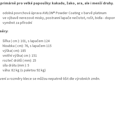
 primárně pro velké papoušky: kakadu, žako, ara, ale i menší druhy.
odolná povrchová úprava AVILON® Powder Coating v barvě platinum
ve výbavě nerezové misky, postranní lapače nečistot, rošt, bidla - dopo
vyměnit za přírodní
měry:
šířka ( cm ): 101, s lapačem 124
hloubka ( cm): 76, s lapačem 115
výška( cm): 185
vnitřní výška( cm ): 151
rozteč drátů ( mm): 25
síla drátu (mm ): 5
váha: 82 kg (s paletou 92 kg)
vení a rozměry klece se můžou nepatrně lišit dle výrobních změn.