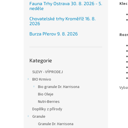
Fauna Trhy Ostrava 30. 8. 2026 - 5.
Klec
neděle
Chovatelské trhy Kroměříž 16. 8.
2026
Burza Přerov 9. 8. 2026
Roz
Přeskočit
Kategorie
kategorie
SLEVY - VÝPRODEJ
BIO Krmivo
Bio granule Dr. Harrisona
Vyba
Bio Oleje
Nutri-Berries
Doplňky z přírody
Granule
Granule Dr. Harrisona