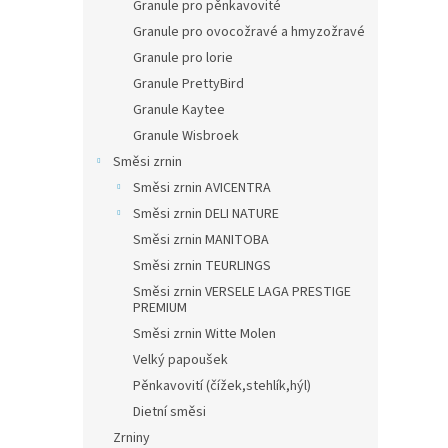
Granule pro pěnkavovité
Granule pro ovocožravé a hmyzožravé
Granule pro lorie
Granule PrettyBird
Granule Kaytee
Granule Wisbroek
Směsi zrnin
Směsi zrnin AVICENTRA
Směsi zrnin DELI NATURE
Směsi zrnin MANITOBA
Směsi zrnin TEURLINGS
Směsi zrnin VERSELE LAGA PRESTIGE
PREMIUM
Směsi zrnin Witte Molen
Velký papoušek
Pěnkavovití (čížek,stehlík,hýl)
Dietní směsi
Zrniny