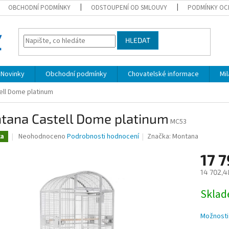
OBCHODNÍ PODMÍNKY
ODSTOUPENÍ OD SMLOUVY
PODMÍNKY OC
HLEDAT
Novinky
Obchodní podmínky
Chovatelské informace
Mi
ell Dome platinum
tana Castell Dome platinum
MC53
Průměrné
Neohodnoceno
Podrobnosti hodnocení
Značka:
Montana
ka
hodnocení
produktu
17 
je
14 702,4
0,0
z
Měrná
Skla
5
cena:
hvězdiček.
Možnosti