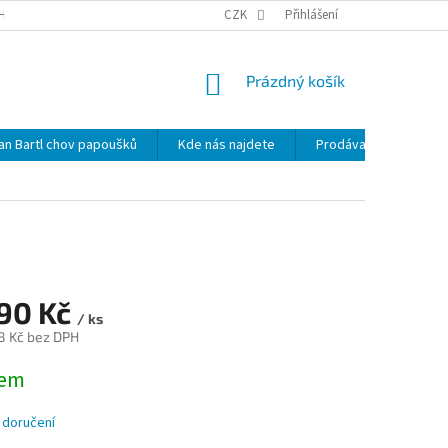
HRANY OSOBNÍCH ÚDAJŮ
NOVINKY
CZK
MAPA SERVERU
Přihlášení
KDE NÁS 
NÁKUPNÍ
Prázdný košík
KOŠÍK
lan Bartl chov papoušků
Kde nás najdete
Prodávané značky
790 Kč
/ ks
8 Kč bez DPH
dem
 doručení