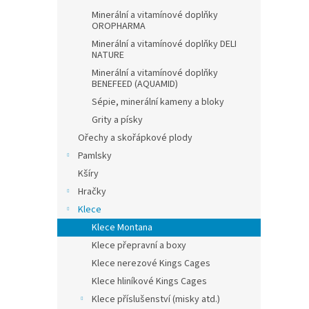
Minerální a vitamínové doplňky
OROPHARMA
Minerální a vitamínové doplňky DELI
NATURE
Minerální a vitamínové doplňky
BENEFEED (AQUAMID)
Sépie, minerální kameny a bloky
Grity a písky
Ořechy a skořápkové plody
Pamlsky
Kšíry
Hračky
Klece
Klece Montana
Klece přepravní a boxy
Klece nerezové Kings Cages
Klece hliníkové Kings Cages
Klece příslušenství (misky atd.)