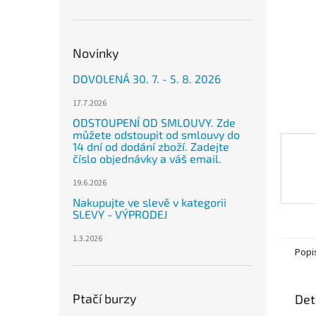
n
e
l
Novinky
DOVOLENÁ 30. 7. - 5. 8. 2026
17.7.2026
ODSTOUPENÍ OD SMLOUVY. Zde
můžete odstoupit od smlouvy do
14 dní od dodání zboží. Zadejte
číslo objednávky a váš email.
19.6.2026
Nakupujte ve slevě v kategorii
SLEVY - VÝPRODEJ
1.3.2026
Popi
Ptačí burzy
Det