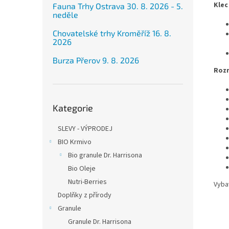
Klec
Fauna Trhy Ostrava 30. 8. 2026 - 5.
neděle
Chovatelské trhy Kroměříž 16. 8.
2026
Burza Přerov 9. 8. 2026
Roz
Přeskočit
Kategorie
kategorie
SLEVY - VÝPRODEJ
BIO Krmivo
Bio granule Dr. Harrisona
Bio Oleje
Nutri-Berries
Vyba
Doplňky z přírody
Granule
Granule Dr. Harrisona