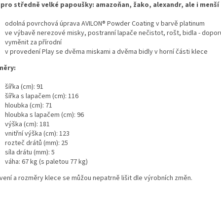
 pro středně velké papoušky: amazoňan, žako, alexandr, ale i menší 
odolná povrchová úprava AVILON® Powder Coating v barvě platinum
ve výbavě nerezové misky, postranní lapače nečistot, rošt, bidla - dopo
vyměnit za přírodní
v provedení Play se dvěma miskami a dvěma bidly v horní části klece
měry:
šířka (cm): 91
šířka s lapačem (cm): 116
hloubka (cm): 71
hloubka s lapačem (cm): 96
výška (cm): 181
vnitřní výška (cm): 123
rozteč drátů (mm): 25
síla drátu (mm): 5
váha: 67 kg (s paletou 77 kg)
vení a rozměry klece se můžou nepatrně lišit dle výrobních změn.