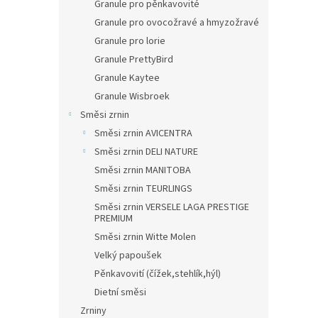
Granule pro pěnkavovité
Granule pro ovocožravé a hmyzožravé
Granule pro lorie
Granule PrettyBird
Granule Kaytee
Granule Wisbroek
Směsi zrnin
Směsi zrnin AVICENTRA
Směsi zrnin DELI NATURE
Směsi zrnin MANITOBA
Směsi zrnin TEURLINGS
Směsi zrnin VERSELE LAGA PRESTIGE
PREMIUM
Směsi zrnin Witte Molen
Velký papoušek
Pěnkavovití (čížek,stehlík,hýl)
Dietní směsi
Zrniny