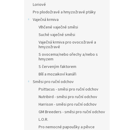
Loriové
Pro plodožravé a hmyzožravé ptáky
Vaječná krmiva
Vlhčené vaječné směsi
Suché vaječné směsi
Vaječná krmiva pro ovocožravé a
hmyzožravé
S ovocema/nebo ořechy a/nebo s
hmyzem
S červeným faktorem
Bílí a mozaikoví kanáři
Směsi pro ruční odchov
Psittacus - směsi pro ruční odchov
Nutribird - směsi pro ruční odchov
Harrison - směsi pro ruční odchov
GM Breeders - směsi pro ruční odchov
L.O.R.
Pro nemocné papoušky a pěvce