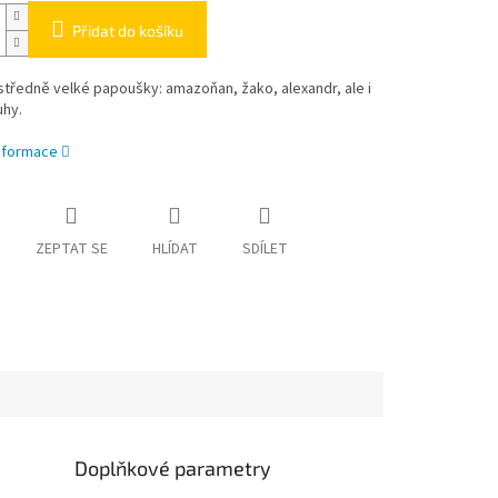
Přidat do košíku
středně velké papoušky: amazoňan, žako, alexandr, ale i
uhy.
informace
ZEPTAT SE
HLÍDAT
SDÍLET
Doplňkové parametry