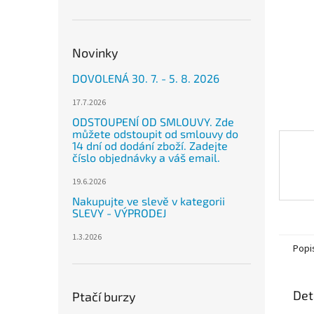
n
e
l
Novinky
DOVOLENÁ 30. 7. - 5. 8. 2026
17.7.2026
ODSTOUPENÍ OD SMLOUVY. Zde
můžete odstoupit od smlouvy do
14 dní od dodání zboží. Zadejte
číslo objednávky a váš email.
19.6.2026
Nakupujte ve slevě v kategorii
SLEVY - VÝPRODEJ
1.3.2026
Popi
Det
Ptačí burzy