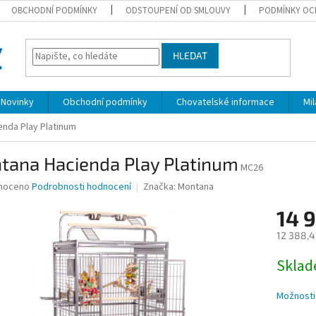
OBCHODNÍ PODMÍNKY
ODSTOUPENÍ OD SMLOUVY
PODMÍNKY OC
HLEDAT
Novinky
Obchodní podmínky
Chovatelské informace
Mi
nda Play Platinum
tana Hacienda Play Platinum
MC26
né
noceno
Podrobnosti hodnocení
Značka:
Montana
ní
14 
u
12 388,4
Měrná
Skla
cena:
ek.
Možnosti