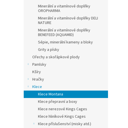
Minerální a vitamínové doplňky
OROPHARMA
Minerální a vitamínové doplňky DELI
NATURE
Minerální a vitamínové doplňky
BENEFEED (AQUAMID)
Sépie, minerální kameny a bloky
Grity a písky
Ořechy a skořápkové plody
Pamlsky
Kšíry
Hračky
Klece
Klece Montana
Klece přepravní a boxy
Klece nerezové Kings Cages
Klece hliníkové Kings Cages
Klece příslušenství (misky atd.)