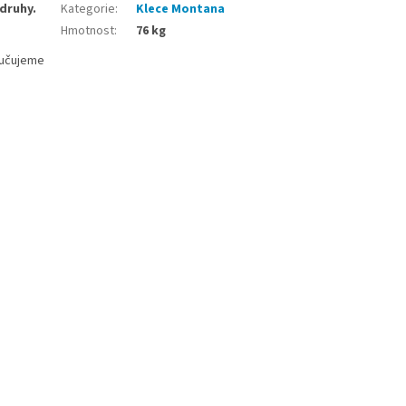
druhy.
Kategorie
:
Klece Montana
Hmotnost
:
76 kg
ručujeme