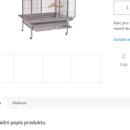
Klec pro 
menší dr
Detailní 
TISK
s
Diskuze
ailní popis produktu