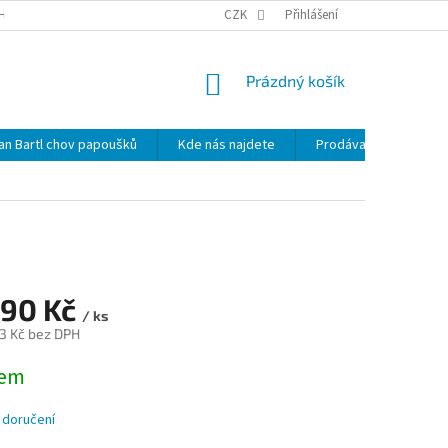
HRANY OSOBNÍCH ÚDAJŮ
NOVINKY
CZK
MAPA SERVERU
Přihlášení
KDE NÁS 
NÁKUPNÍ
Prázdný košík
KOŠÍK
lan Bartl chov papoušků
Kde nás najdete
Prodávané značky
990 Kč
/ ks
3 Kč bez DPH
dem
 doručení