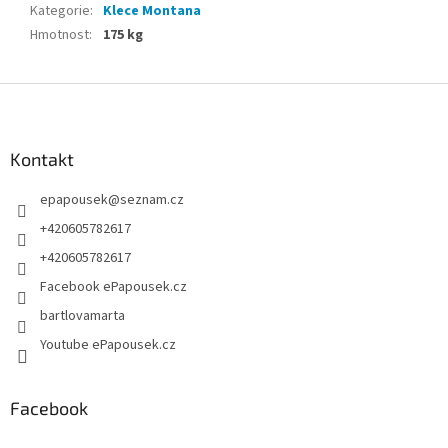
Kategorie
:
Klece Montana
Hmotnost
:
175 kg
Z
á
p
a
Kontakt
t
epapousek
@
seznam.cz
í
+420605782617
+420605782617
Facebook ePapousek.cz
bartlovamarta
Youtube ePapousek.cz
Facebook