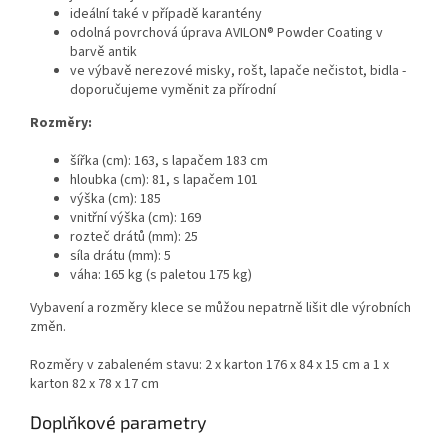
ideální také v případě karantény
odolná povrchová úprava AVILON® Powder Coating v
barvě antik
ve výbavě nerezové misky, rošt, lapače nečistot, bidla -
doporučujeme vyměnit za přírodní
Rozměry:
šířka (cm): 163, s lapačem 183 cm
hloubka (cm): 81, s lapačem 101
výška (cm): 185
vnitřní výška (cm): 169
rozteč drátů (mm): 25
síla drátu (mm): 5
váha: 165 kg (s paletou 175 kg)
Vybavení a rozměry klece se můžou nepatrně lišit dle výrobních
změn.
Rozměry v zabaleném stavu: 2 x karton 176 x 84 x 15 cm a 1 x
karton 82 x 78 x 17 cm
Doplňkové parametry