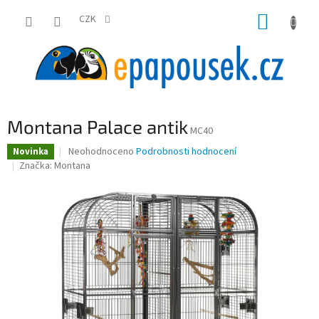
Přejít
NÁKUP
na
CZK
obsah
KOŠÍK
Montana Palace antik
MC40
Průměrné
Neohodnoceno
Podrobnosti hodnocení
Novinka
hodnocení
Značka:
Montana
produktu
je
0,0
z
5
hvězdiček.