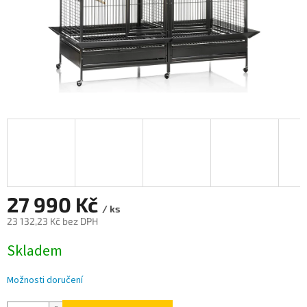
27 990 Kč
/ ks
23 132,23 Kč bez DPH
Měrná
Skladem
cena:
Možnosti doručení