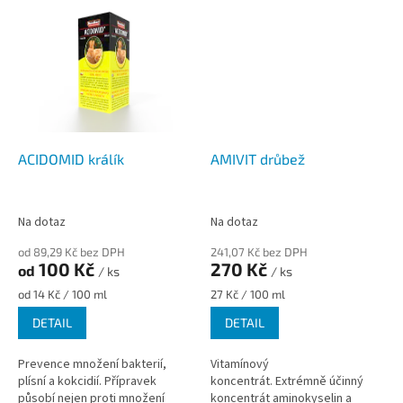
nitrobuněčným parazitům, jako
nitrobuněčným parazitům, jako
jsou...
jsou např. kokcidie....
ACIDOMID králík
AMIVIT drůbež
Na dotaz
Na dotaz
od 89,29 Kč bez DPH
241,07 Kč bez DPH
100 Kč
270 Kč
od
/ ks
/ ks
Měrná
Měrná
od 14 Kč / 100 ml
27 Kč / 100 ml
cena:
cena:
DETAIL
DETAIL
Prevence množení bakterií,
Vitamínový
plísní a kokcidií. Přípravek
koncentrát. Extrémně účinný
působí nejen proti množení
koncentrát aminokyselin a