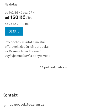
Na dotaz
od 142,86 Kč bez DPH
160 Kč
od
/ ks
Měrná
od 27 Kč / 100 ml
cena:
DETAIL
Pro odchov mláďat. Unikátní
přípravek zlepšující reprodukci
ve Vašem chovu. U samců
zvyšuje množství a pohyblivost
spermií, u samic dochází k...
13
položek celkem
O
v
l
Z
á
á
d
p
a
a
Kontakt
c
t
í
epapousek
@
seznam.cz
í
p