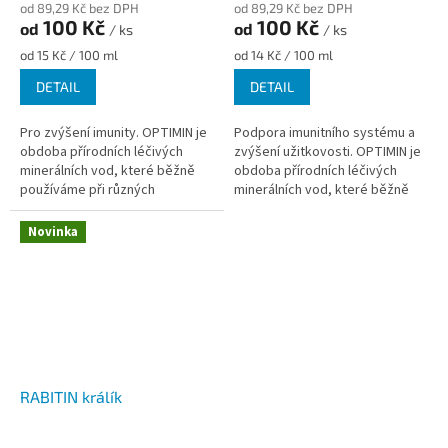
od 89,29 Kč bez DPH
od 89,29 Kč bez DPH
100 Kč
100 Kč
od
od
/ ks
/ ks
Měrná
Měrná
od 15 Kč / 100 ml
od 14 Kč / 100 ml
cena:
cena:
DETAIL
DETAIL
Pro zvýšení imunity. OPTIMIN je
Podpora imunitního systému a
obdoba přírodních léčivých
zvýšení užitkovosti. OPTIMIN je
minerálních vod, které běžně
obdoba přírodních léčivých
používáme při různých
minerálních vod, které běžně
zdravotních problémech u
používáme při různých
lidí. Obdobná je i funkce
zdravotních problémech u...
Novinka
tohoto...
RABITIN králík