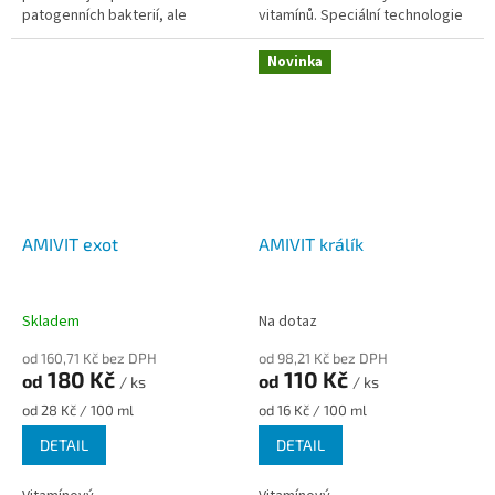
patogenních bakterií, ale
vitamínů. Speciální technologie
také proti různým
výroby snižuje degradaci
nitrobuněčným parazitům, jako
vitamínů v žaludku a zažívacím
Novinka
jsou...
traktu....
AMIVIT exot
AMIVIT králík
Skladem
Na dotaz
od 160,71 Kč bez DPH
od 98,21 Kč bez DPH
180 Kč
110 Kč
od
od
/ ks
/ ks
Měrná
Měrná
od 28 Kč / 100 ml
od 16 Kč / 100 ml
cena:
cena:
DETAIL
DETAIL