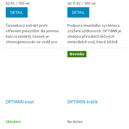
Měrná
Měrná
62 Kč / 100 ml
od 15 Kč / 100 ml
cena:
cena:
DETAIL
DETAIL
Česnekový extrakt proti
Podpora imunitního systému a
střevním parazitům. Na jemnou
zvýšení užitkovosti. OPTIMIN je
kaši rozemletý česnek je
obdoba přírodních léčivých
zhomogenizován ve vodě pro
minerálních vod, které běžně
jednoduché použití v chovu. Na
používáme při různých
rozdíl od ostatních výrobků se
zdravotních problémech u...
Novinka
nejedná o...
OPTIMIN exot
OPTIMIN králík
Skladem
Na dotaz