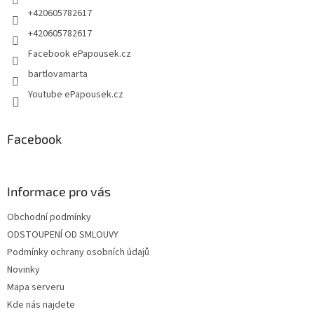
r
+420605782617
v
+420605782617
k
y
Facebook ePapousek.cz
v
bartlovamarta
ý
p
Youtube ePapousek.cz
i
s
u
Facebook
Informace pro vás
Obchodní podmínky
ODSTOUPENÍ OD SMLOUVY
Podmínky ochrany osobních údajů
Novinky
Mapa serveru
Kde nás najdete