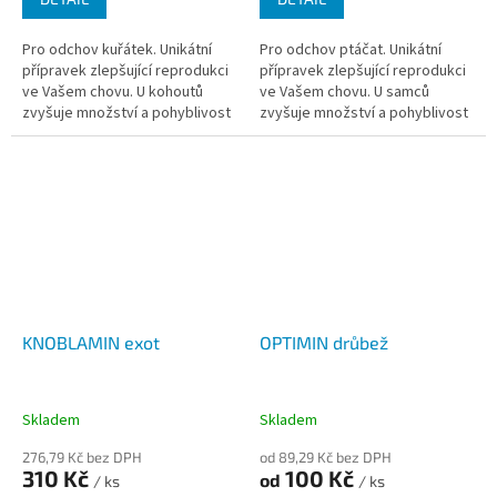
Pro odchov kuřátek. Unikátní
Pro odchov ptáčat. Unikátní
přípravek zlepšující reprodukci
přípravek zlepšující reprodukci
ve Vašem chovu. U kohoutů
ve Vašem chovu. U samců
zvyšuje množství a pohyblivost
zvyšuje množství a pohyblivost
spermií, u slepic dochází k
spermií, u samic dochází k
lepšímu oplodnění a vývoji...
lepšímu oplodnění a vývoji
plodů....
KNOBLAMIN exot
OPTIMIN drůbež
Skladem
Skladem
276,79 Kč bez DPH
od 89,29 Kč bez DPH
310 Kč
100 Kč
od
/ ks
/ ks