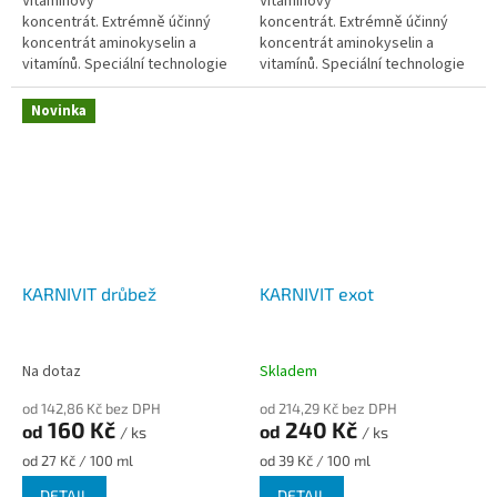
Vitamínový
Vitamínový
koncentrát. Extrémně účinný
koncentrát. Extrémně účinný
koncentrát aminokyselin a
koncentrát aminokyselin a
vitamínů. Speciální technologie
vitamínů. Speciální technologie
výroby snižuje degradaci
výroby snižuje degradaci
vitamínů v žaludku a zažívacím
vitamínů v žaludku a zažívacím
Novinka
traktu. Nedochází také k...
traktu....
KARNIVIT drůbež
KARNIVIT exot
Na dotaz
Skladem
od 142,86 Kč bez DPH
od 214,29 Kč bez DPH
160 Kč
240 Kč
od
od
/ ks
/ ks
Měrná
Měrná
od 27 Kč / 100 ml
od 39 Kč / 100 ml
cena:
cena:
DETAIL
DETAIL