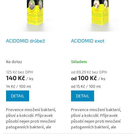
p
o
i
d
s
u
p
k
r
t
o
ů
d
ACIDOMID drůbež
ACIDOMID exot
u
k
t
Na dotaz
Skladem
ů
125 Kč bez DPH
od 89,29 Kč bez DPH
140 Kč
100 Kč
od
/ ks
/ ks
Měrná
Měrná
14 Kč / 100 ml
od 15 Kč / 100 ml
cena:
cena:
DETAIL
DETAIL
Prevence množení bakterií,
Prevence množení bakterií,
plísní a kokcidií. Přípravek
plísní a kokcidií. Přípravek
působí nejen proti množení
působí nejen proti množení
patogenních bakterií, ale
patogenních bakterií, ale
také proti různým
také proti různým