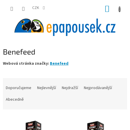
Přejít
NÁKUP
na
CZK
obsah
KOŠÍK
Benefeed
Webová stránka značky:
Benefeed
Ř
a
Doporučujeme
Nejlevnější
Nejdražší
Nejprodávanější
z
e
Abecedně
n
í
V
p
ý
r